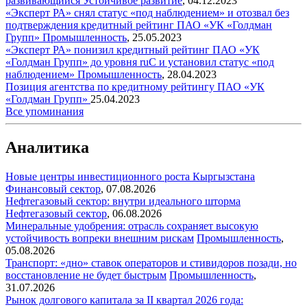
развивающийся
Устойчивое развитие
,
04.12.2023
«Эксперт РА» снял статус «под наблюдением» и отозвал без
подтверждения кредитный рейтинг ПАО «УК «Голдман
Групп»
Промышленность
,
25.05.2023
«Эксперт РА» понизил кредитный рейтинг ПАО «УК
«Голдман Групп» до уровня ruC и установил статус «под
наблюдением»
Промышленность
,
28.04.2023
Позиция агентства по кредитному рейтингу ПАО «УК
«Голдман Групп»
25.04.2023
Все упоминания
Аналитика
Новые центры инвестиционного роста Кыргызстана
Финансовый сектор
,
07.08.2026
Нефтегазовый сектор: внутри идеального шторма
Нефтегазовый сектор
,
06.08.2026
Минеральные удобрения: отрасль сохраняет высокую
устойчивость вопреки внешним рискам
Промышленность
,
05.08.2026
Транспорт: «дно» ставок операторов и стивидоров позади, но
восстановление не будет быстрым
Промышленность
,
31.07.2026
Рынок долгового капитала за II квартал 2026 года: