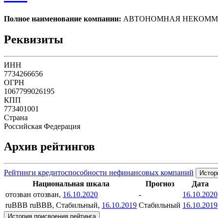
Полное наименование компании:
АВТОНОМНАЯ НЕКОММЕ
Реквизиты
ИНН
7734266656
ОГРН
1067799026195
КПП
773401001
Страна
Российская Федерация
Архив рейтингов
Рейтинги кредитоспособности нефинансовых компаний
Истор
Национальная шкала
Прогноз
Дата
отозван
отозван,
16.10.2020
-
16.10.2020
ruBBB
ruBBB, Стабильный,
16.10.2019
Стабильный
16.10.2019
История присвоения рейтинга