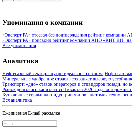
Упоминания о компании
«Эксперт РА» отозвал без подтверждения рейтинг компании
«Эксперт РА» присвоил рейтинг компании АНО «КИТ КИ» на
Все упоминания
Аналитика
Нефтегазовый сектор: внутри идеального шторма
Нефтегазовы
Минеральные удобрения: отрасль сохраняет высокую устойчив
Транспорт: «дно» ставок операторов и стивидоров позади, но 
Рынок долгового капитала за II квартал 2026 года: осторожн
Бутылочные горлышки индустрии чипов: анатомия технологич
Вся аналитика
Ежедневная E-mail рассылка