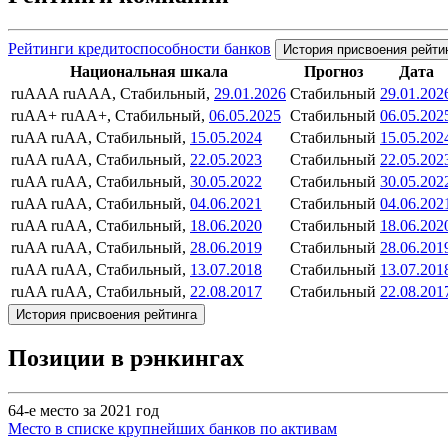
Рейтинги кредитоспособности банков
История присвоения рейти
Национальная шкала
Прогноз
Дата
ruAAA
ruAAA, Стабильный,
29.01.2026
Стабильный
29.01.202
ruAA+
ruAA+, Стабильный,
06.05.2025
Стабильный
06.05.202
ruAA
ruAA, Стабильный,
15.05.2024
Стабильный
15.05.202
ruAA
ruAA, Стабильный,
22.05.2023
Стабильный
22.05.202
ruAA
ruAA, Стабильный,
30.05.2022
Стабильный
30.05.202
ruAA
ruAA, Стабильный,
04.06.2021
Стабильный
04.06.202
ruAA
ruAA, Стабильный,
18.06.2020
Стабильный
18.06.202
ruAA
ruAA, Стабильный,
28.06.2019
Стабильный
28.06.201
ruAA
ruAA, Стабильный,
13.07.2018
Стабильный
13.07.201
ruAA
ruAA, Стабильный,
22.08.2017
Стабильный
22.08.201
История присвоения рейтинга
Позиции в рэнкингах
64-е место за 2021 год
Место в списке крупнейших банков по активам