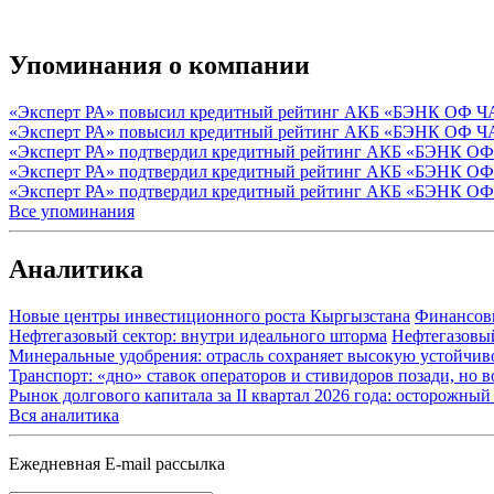
Упоминания о компании
«Эксперт РА» повысил кредитный рейтинг АКБ «БЭНК ОФ Ч
«Эксперт РА» повысил кредитный рейтинг АКБ «БЭНК ОФ Ч
«Эксперт РА» подтвердил кредитный рейтинг АКБ «БЭНК О
«Эксперт РА» подтвердил кредитный рейтинг АКБ «БЭНК О
«Эксперт РА» подтвердил кредитный рейтинг АКБ «БЭНК О
Все упоминания
Аналитика
Новые центры инвестиционного роста Кыргызстана
Финансов
Нефтегазовый сектор: внутри идеального шторма
Нефтегазовы
Минеральные удобрения: отрасль сохраняет высокую устойчив
Транспорт: «дно» ставок операторов и стивидоров позади, но 
Рынок долгового капитала за II квартал 2026 года: осторожн
Вся аналитика
Ежедневная E-mail рассылка