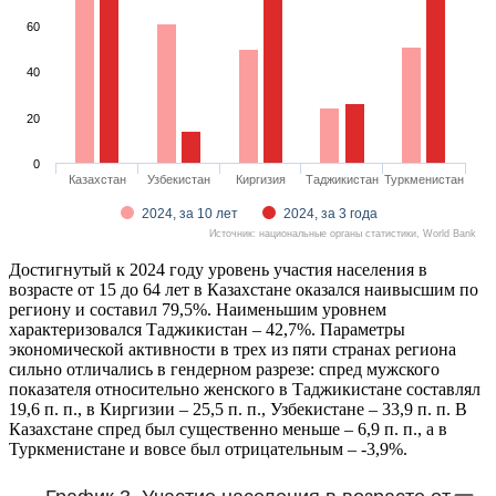
60
40
20
0
Казахстан
Узбекистан
Киргизия
Таджикистан
Туркменистан
2024, за 10 лет
2024, за 3 года
Источник: национальные органы статистики, World Bank
Достигнутый к 2024 году уровень участия населения в
возрасте от 15 до 64 лет в Казахстане оказался наивысшим по
региону и составил 79,5%. Наименьшим уровнем
характеризовался Таджикистан – 42,7%. Параметры
экономической активности в трех из пяти странах региона
сильно отличались в гендерном разрезе: спред мужского
показателя относительно женского в Таджикистане составлял
19,6 п. п., в Киргизии – 25,5 п. п., Узбекистане – 33,9 п. п. В
Казахстане спред был существенно меньше – 6,9 п. п., а в
Туркменистане и вовсе был отрицательным – -3,9%.