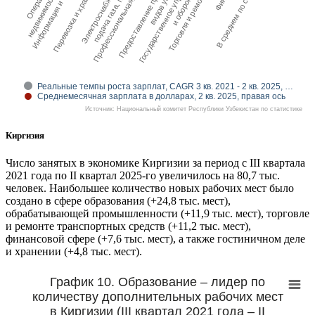
Электроснабжение,
Перевозка и хранение
Торговля и ремонт ТС
Информация и связь
Государственное управ…
Предоставление прочих
Профессиональная, на…
В среднем по стране
подача газа, пара
и оборона…
недвижимостью
видов услуг
Реальные темпы роста зарплат, CAGR 3 кв. 2021 - 2 кв. 2025, …
Среднемесячная зарплата в долларах, 2 кв. 2025, правая ось
Источник: Национальный комитет Республики Узбекистан по статистике
Киргизия
Число занятых в экономике Киргизии за период с III квартала
2021 года по II квартал 2025-го увеличилось на 80,7 тыс.
человек. Наибольшее количество новых рабочих мест было
создано в сфере образования (+24,8 тыс. мест),
обрабатывающей промышленности (+11,9 тыс. мест), торговле
и ремонте транспортных средств (+11,2 тыс. мест),
финансовой сфере (+7,6 тыс. мест), а также гостиничном деле
и хранении (+4,8 тыс. мест).
График 10. Образование – лидер по
количеству дополнительных рабочих мест
в Киргизии (III квартал 2021 года – II