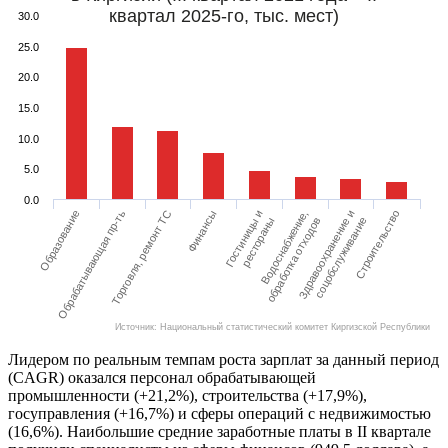
квартал 2025-го, тыс. мест)
30.0
25.0
20.0
15.0
10.0
5.0
0.0
Образование
Обрабатывающая пр-ть
Торговля, ремонт ТС
Финансы
Гостиницы и
Водоснабжение,
Здравоохранение и
Строительство
рестораны
обработка отходов
соцобслуживание
Источник: Национальный статистический комитет Киргизской Республики
Лидером по реальным темпам роста зарплат за данный период
(CAGR) оказался персонал обрабатывающей
промышленности (+21,2%), строительства (+17,9%),
госуправления (+16,7%) и сферы операций с недвижимостью
(16,6%). Наибольшие средние заработные платы в II квартале