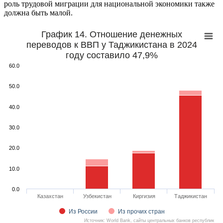
роль трудовой миграции для национальной экономики также
должна быть малой.
График 14. Отношение денежных
переводов к ВВП у Таджикистана в 2024
году составило 47,9%
60.0
50.0
40.0
30.0
20.0
10.0
0.0
Казахстан
Узбекистан
Киргизия
Таджикистан
Из России
Из прочих стран
Источник: World Bank, сайты центральных банков республик