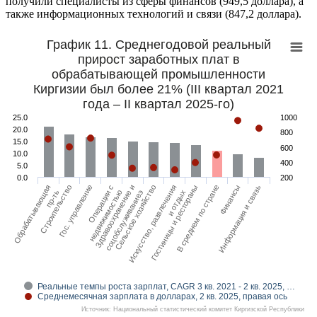
получили специалисты из сферы финансов (949,5 доллара), а
также информационных технологий и связи (847,2 доллара).
График 11. Среднегодовой реальный
прирост заработных плат в
обрабатывающей промышленности
Киргизии был более 21% (III квартал 2021
года – II квартал 2025-го)
25.0
1000
20.0
800
15.0
600
10.0
400
5.0
0.0
200
Строительство
Операции с
Сельское хозяйство
Гостиницы и рестораны
Финансы
Обрабатывающая
Гоc. управление
Здравоохранение и
Искусство, развлечения
В среднем по стране
Информация и связь
недвижимостью
пр-ть
соцобслуживаниеэ
и отдых
Реальные темпы роста зарплат, CAGR 3 кв. 2021 - 2 кв. 2025, …
Среднемесячная зарплата в долларах, 2 кв. 2025, правая ось
Источник: Национальный статистический комитет Киргизской Республики