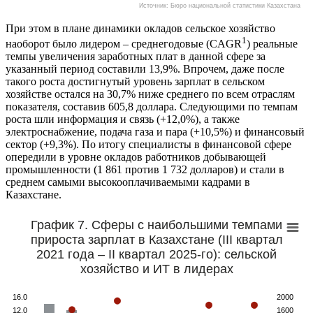
Источник: Бюро национальной статистики Казахстана
При этом в плане динамики окладов сельское хозяйство
1
наоборот было лидером – среднегодовые (CAGR
) реальные
темпы увеличения заработных плат в данной сфере за
указанный период составили 13,9%. Впрочем, даже после
такого роста достигнутый уровень зарплат в сельском
хозяйстве остался на 30,7% ниже среднего по всем отраслям
показателя, составив 605,8 доллара. Следующими по темпам
роста шли информация и связь (+12,0%), а также
электроснабжение, подача газа и пара (+10,5%) и финансовый
сектор (+9,3%). По итогу специалисты в финансовой сфере
опередили в уровне окладов работников добывающей
промышленности (1 861 против 1 732 долларов) и стали в
среднем самыми высокооплачиваемыми кадрами в
Казахстане.
График 7. Сферы с наибольшими темпами
прироста зарплат в Казахстане (III квартал
2021 года – II квартал 2025-го): сельской
хозяйство и ИТ в лидерах
16.0
2000
12.0
1600