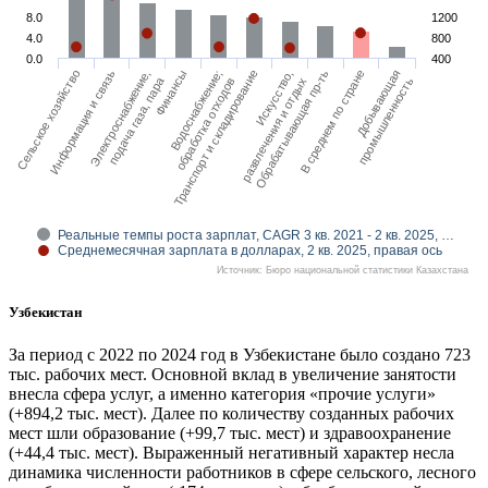
8.0
1200
4.0
800
0.0
400
Финансы
В среднем по стране
Электроснабжение,
Обрабатывающая пр-ть
Информация и связь
Искусство,
Сельское хозяйство
Транспорт и складирование
Водоснабжение;
Добывающая
подача газа, пара
развлечения и отдых
обработка отходов
промышленность
Реальные темпы роста зарплат, CAGR 3 кв. 2021 - 2 кв. 2025, …
Среднемесячная зарплата в долларах, 2 кв. 2025, правая ось
Источник: Бюро национальной статистики Казахстана
Узбекистан
За период с 2022 по 2024 год в Узбекистане было создано 723
тыс. рабочих мест. Основной вклад в увеличение занятости
внесла сфера услуг, а именно категория «прочие услуги»
(+894,2 тыс. мест). Далее по количеству созданных рабочих
мест шли образование (+99,7 тыс. мест) и здравоохранение
(+44,4 тыс. мест). Выраженный негативный характер несла
динамика численности работников в сфере сельского, лесного