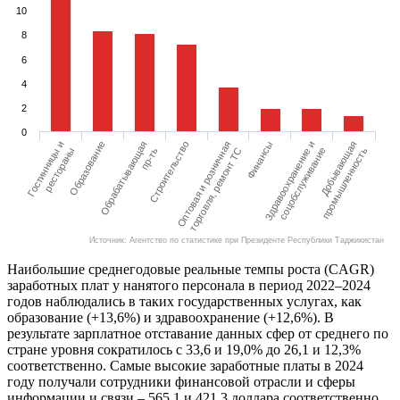
10
8
6
4
2
0
Гостинницы и
Образование
Обрабатывающая
Строительство
Оптовая и розничная
Финансы
Здравоохранение и
Добывающая
рестораны
пр-ть
торговля, ремонт ТС
соцобслуживание
промышленность
Источник: Агентство по статистике при Президенте Республики Таджикистан
Наибольшие среднегодовые реальные темпы роста (CAGR)
заработных плат у нанятого персонала в период 2022–2024
годов наблюдались в таких государственных услугах, как
образование (+13,6%) и здравоохранение (+12,6%). В
результате зарплатное отставание данных сфер от среднего по
стране уровня сократилось с 33,6 и 19,0% до 26,1 и 12,3%
соответственно. Самые высокие заработные платы в 2024
году получали сотрудники финансовой отрасли и сферы
информации и связи – 565,1 и 421,3 доллара соответственно.