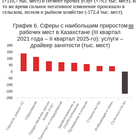
(+110,7 тыс. мест) и сегмент прочих услуг (+79,1 тыс. мест). В
то же время сильное негативное изменение произошло в
сельском, лесном и рыбном хозяйстве (-172,4 тыс. мест).
График 6. Сферы с наибольшим приростом
рабочих мест в Казахстане (III квартал
2021 года – II квартал 2025-го): услуги –
драйвер занятости (тыс. мест)
200
150
100
50
0
-50
-100
-150
-200
Торговля, ремонт ТС
Предоставление прочих
Здравоохранение и
Строительство
Сельское хоз-во
Образование
Транспорт и складирование
Проживание и питание
Информация и связь
видов услуг
соцобслуживание