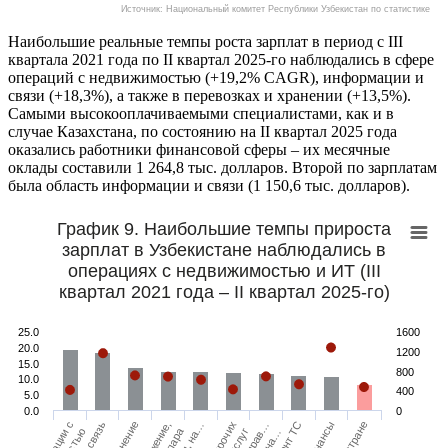
Источник: Национальный комитет Республики Узбекистан по статистике
Наибольшие реальные темпы роста зарплат в период с III
квартала 2021 года по II квартал 2025-го наблюдались в сфере
операций с недвижимостью (+19,2% CAGR), информации и
связи (+18,3%), а также в перевозках и хранении (+13,5%).
Самыми высокооплачиваемыми специалистами, как и в
случае Казахстана, по состоянию на II квартал 2025 года
оказались работники финансовой сферы – их месячные
оклады составили 1 264,8 тыс. долларов. Второй по зарплатам
была область информации и связи (1 150,6 тыс. долларов).
График 9. Наибольшие темпы прироста
зарплат в Узбекистане наблюдались в
операциях с недвижимостью и ИТ (III
квартал 2021 года – II квартал 2025-го)
25.0
1600
20.0
1200
15.0
800
10.0
400
5.0
0.0
0
Финансы
Операции с