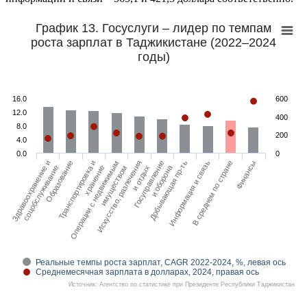
График 13. Госуслуги – лидер по темпам
роста зарплат в Таджикистане (2022–2024
годы)
16.0
600
12.0
400
8.0
200
4.0
0.0
0
Образование
Добывающая пр-ть
Транспортировка и
Информация и связь
Операции с недвижимым
В среднем по стране
Искусство, разлечения
Финансы
Здравоохранение и
Госуправление
и оборона
хранение
имуществом
и отдых
соцобслуживание
Реальные темпы роста зарплат, CAGR 2022-2024, %, левая ось
Среднемесячная зарплата в долларах, 2024, правая ось
Источник: Агентство по статистике при Президенте Республики Таджикистан