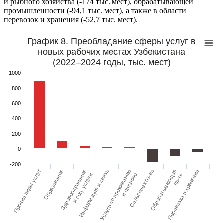
и рыбного хозяйства (-174 тыс. мест), обрабатывающей
промышленности (-94,1 тыс. мест), а также в области
перевозок и хранения (-52,7 тыс. мест).
График 8. Преобладание сферы услуг в
новых рабочих местах Узбекистана
(2022–2024 годы, тыс. мест)
1000
800
600
400
200
0
-200
Прочие виды услуг
Образование
Здравоохранение
Информация и связь
Услуги по проживанию
Сельское хоз-во
Обрабатывающая
Перевозка и хранение
и соц. услуги
и питанию
пр-ть