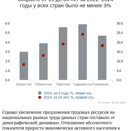
годы у всех стран было не менее 3%
6.0
30.0
5.0
25.0
4.0
20.0
3.0
15.0
2.0
10.0
1.0
5.0
0.0
0.0
Казахстан
Узбекистан
Киргизия
Таджикистан
Туркменис…
2024, за 3 года, %, левая ось
2024, за 10 лет, %, правая ось
Источник: World Bank
Однако увеличение предложения трудовых ресурсов на
национальных рынках труда данных стран отставало от
демографической динамики. Отношение абсолютного
показателя прироста экономически активного населения к