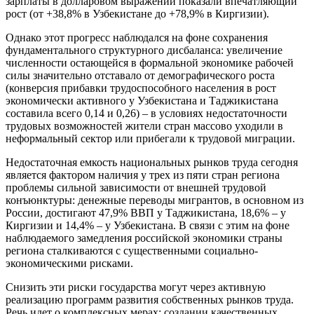
зарплаты в долларовом выражении показали впечатляющий
рост (от +38,8% в Узбекистане до +78,9% в Киргизии).
Однако этот прогресс наблюдался на фоне сохранения
фундаментального структурного дисбаланса: увеличение
численности остающейся в формальной экономике рабочей
силы значительно отставало от демографического роста
(конверсия прибавки трудоспособного населения в рост
экономически активного у Узбекистана и Таджикистана
составила всего 0,14 и 0,26) – в условиях недостаточности
трудовых возможностей жители стран массово уходили в
неформальный сектор или прибегали к трудовой миграции.
Недостаточная емкость национальных рынков труда сегодня
является фактором наличия у трех из пяти стран региона
проблемы сильной зависимости от внешней трудовой
конъюнктуры: денежные переводы мигрантов, в основном из
России, достигают 47,9% ВВП у Таджикистана, 18,6% – у
Киргизии и 14,4% – у Узбекистана. В связи с этим на фоне
наблюдаемого замедления российской экономики страны
региона сталкиваются с существенными социально-
экономическими рисками.
Снизить эти риски государства могут через активную
реализацию программ развития собственных рынков труда.
Речь идет о комплексных мерах: создании качественных