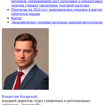
регионов: опережающий рост налоговых и неналоговых
доходов сдержал увеличение долговой нагрузки
Прогнозы на 2024 год: экономическое здоровье в кредит
обойдется дороже
Карты
Экономическое здоровье регионов: краткая методология
Владислав Бухарский
,
младший директор, отдел суверенных и региональных
рейтингов «Эксперт РА»