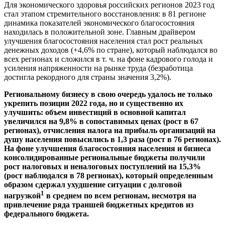
Для экономического здоровья российских регионов 2023 год
стал этапом стремительного восстановления: в 81 регионе
динамика показателей экономического благосостояния
находилась в положительной зоне. Главным драйвером
улучшения благосостояния населения стал рост реальных
денежных доходов (+4,6% по стране), который наблюдался во
всех регионах и сложился в т. ч. на фоне кадрового голода и
усиления напряженности на рынке труда (безработица
достигла рекордного для страны значения 3,2%).
Региональному бизнесу в свою очередь удалось не только
укрепить позиции 2022 года, но и существенно их
улучшить: объем инвестиций в основной капитал
увеличился на 9,8% в сопоставимых ценах (рост в 67
регионах), отчисления налога на прибыль организаций на
душу населения повысились в 1,3 раза (рост в 76 регионах).
На фоне улучшения благосостояния населения и бизнеса
консолидированные региональные бюджеты получили
рост налоговых и неналоговых поступлений на 15,3%
(рост наблюдался в 78 регионах), который определенным
образом сдержал ухудшение ситуации с долговой
1
нагрузкой
в среднем по всем регионам, несмотря на
привлечение ряда траншей бюджетных кредитов из
федерального бюджета.