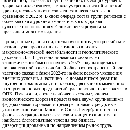
позитивной, что состав групп регионов, имеющих уровень
здоровья ниже среднего, а также умеренно низкий и низкий
уровни, в совокупности сократился в несколько раз по
сравнению с 2022-м. В свою очередь состав групп регионов с
более высоким уровнем экономического здоровья
существенно пополнился. Сложившиеся результаты
превзошли многие ожидания.
Приведенные сдвиги свидетельствуют о том, что российские
регионы уже прошли пик негативного влияния
макроэкономической нестабильности и геополитического
давления. Для 81 региона динамика показателей
экономического благосостояния в 2023 году находилась в
положительной зоне, подобный общераспространенный рост
частично связан с базой 2022-го на фоне резкого ухудшения
внешних условий, а частично – с новым витком развития
внутренней экономики, в т. ч. благодаря импортозамещению
и открытию новых предприятий, расширению производства в
ОПК. Пятерка лидеров с наиболее высоким уровнем
экономического здоровья представлена двумя крупнейшими
федеральными городами и тремя регионами с ресурсным
уклоном экономики. Москва и Санкт-Петербург в т. ч. на
фоне агломерационных эффектов и концентрации имеют
наиболее благоприятные условия для бизнеса,
диверсифицированный по направлениям рынок труда,