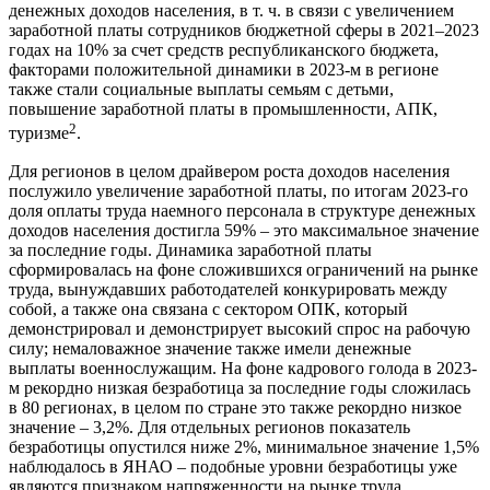
денежных доходов населения, в т. ч. в связи с увеличением
заработной платы сотрудников бюджетной сферы в 2021–2023
годах на 10% за счет средств республиканского бюджета,
факторами положительной динамики в 2023-м в регионе
также стали социальные выплаты семьям с детьми,
повышение заработной платы в промышленности, АПК,
2
туризме
.
Для регионов в целом драйвером роста доходов населения
послужило увеличение заработной платы, по итогам 2023-го
доля оплаты труда наемного персонала в структуре денежных
доходов населения достигла 59% – это максимальное значение
за последние годы. Динамика заработной платы
сформировалась на фоне сложившихся ограничений на рынке
труда, вынуждавших работодателей конкурировать между
собой, а также она связана с сектором ОПК, который
демонстрировал и демонстрирует высокий спрос на рабочую
силу; немаловажное значение также имели денежные
выплаты военнослужащим. На фоне кадрового голода в 2023-
м рекордно низкая безработица за последние годы сложилась
в 80 регионах, в целом по стране это также рекордно низкое
значение – 3,2%. Для отдельных регионов показатель
безработицы опустился ниже 2%, минимальное значение 1,5%
наблюдалось в ЯНАО – подобные уровни безработицы уже
являются признаком напряженности на рынке труда,