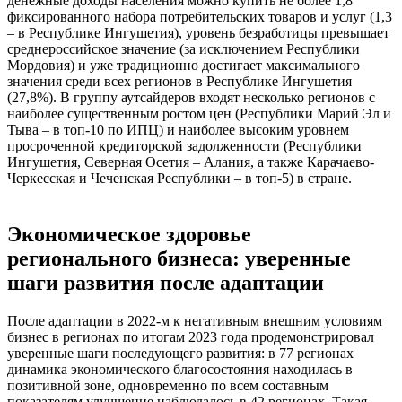
денежные доходы населения можно купить не более 1,8
фиксированного набора потребительских товаров и услуг (1,3
– в Республике Ингушетия), уровень безработицы превышает
среднероссийское значение (за исключением Республики
Мордовия) и уже традиционно достигает максимального
значения среди всех регионов в Республике Ингушетия
(27,8%). В группу аутсайдеров входят несколько регионов с
наиболее существенным ростом цен (Республики Марий Эл и
Тыва – в топ-10 по ИПЦ) и наиболее высоким уровнем
просроченной кредиторской задолженности (Республики
Ингушетия, Северная Осетия – Алания, а также Карачаево-
Черкесская и Чеченская Республики – в топ-5) в стране.
Экономическое здоровье
регионального бизнеса: уверенные
шаги развития после адаптации
После адаптации в 2022-м к негативным внешним условиям
бизнес в регионах по итогам 2023 года продемонстрировал
уверенные шаги последующего развития: в 77 регионах
динамика экономического благосостояния находилась в
позитивной зоне, одновременно по всем составным
показателям улучшение наблюдалось в 42 регионах. Такая