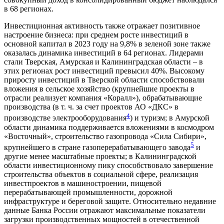
в 68 регионах.
Инвестиционная активность также отражает позитивное
настроение бизнеса: при среднем росте инвестиций в
основной капитал в 2023 году на 9,8% в зеленой зоне также
оказалась динамика инвестиций в 64 регионах. Лидерами
стали Тверская, Амурская и Калининградская области – в
этих регионах рост инвестиций превысил 40%. Высокому
приросту инвестиций в Тверской области способствовали
вложения в сельское хозяйство (крупнейшие проекты в
отрасли реализует компания «Коралл»), обрабатывающие
производства (в т. ч. за счет проектов АО «ДКС» в
4
производстве электрооборудования
) и туризм; в Амурской
области динамика поддерживается вложениями в космодром
«Восточный», строительство газопровода «Сила Сибири»,
5
крупнейшего в стране газоперерабатывающего завода
и
другие менее масштабные проекты; в Калининградской
области инвестиционному пику способствовало завершение
строительства объектов в социальной сфере, реализация
инвестпроектов в машиностроении, пищевой
перерабатывающей промышленности, дорожной
инфраструктуре и береговой защите. Относительно недавние
данные Банка России отражают максимальные показатели
загрузки производственных мощностей в отечественной