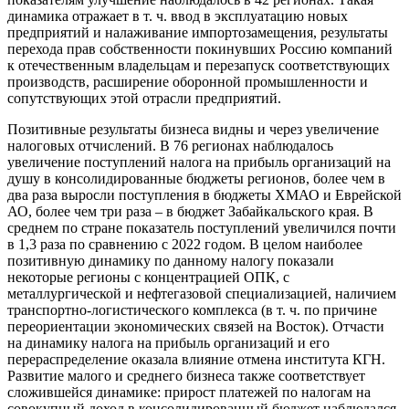
динамика отражает в т. ч. ввод в эксплуатацию новых
предприятий и налаживание импортозамещения, результаты
перехода прав собственности покинувших Россию компаний
к отечественным владельцам и перезапуск соответствующих
производств, расширение оборонной промышленности и
сопутствующих этой отрасли предприятий.
Позитивные результаты бизнеса видны и через увеличение
налоговых отчислений. В 76 регионах наблюдалось
увеличение поступлений налога на прибыль организаций на
душу в консолидированные бюджеты регионов, более чем в
два раза выросли поступления в бюджеты ХМАО и Еврейской
АО, более чем три раза – в бюджет Забайкальского края. В
среднем по стране показатель поступлений увеличился почти
в 1,3 раза по сравнению с 2022 годом. В целом наиболее
позитивную динамику по данному налогу показали
некоторые регионы с концентрацией ОПК, с
металлургической и нефтегазовой специализацией, наличием
транспортно-логистического комплекса (в т. ч. по причине
переориентации экономических связей на Восток). Отчасти
на динамику налога на прибыль организаций и его
перераспределение оказала влияние отмена института КГН.
Развитие малого и среднего бизнеса также соответствует
сложившейся динамике: прирост платежей по налогам на
совокупный доход в консолидированный бюджет наблюдался