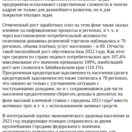
предприятия испытывают существенные сложности в поиске
кадров не только для дальнейшего развития, но и для
покрытия текущих задач.
Отмеченный рост заработных плат на этом фоне также оказал
влияние на инфляционные процессы в регионах, в т. ч. и
через восстановление потребительской активности:
позитивная динамика розничной торговли наблюдалась в 79
регионах, объема платных услуг населению – в 69. Отчасти
такой масштабный рост обусловила база 2022 года. Как итог
при среднем по стране индексе потребительских цен 107,4%
максимальные его значения превышали 109%, наибольший
рост цен сложился в Забайкальском крае (110,1%).
Просроченная кредиторская задолженность населения (доля в
кредиторской задолженности) также снизилась в 78 регионах,
что связано не только с улучшением ситуации с
поступающими доходами, но и с сохраняющимся для части
населения предпочтением сберегать доходы в депозитах на
3
фоне высокой ключевой ставки с середины 2023 года
вместо
активных трат, в т. ч. с использованием заемных средств.
В интегральной оценке экономического здоровья населения за
2023 год лидирующие позиции сохранились за двумя
крупнейшими городами федерального значения,
экономически развитыми и ресурсными регионами, где