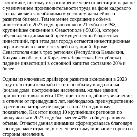
экономике, поэтому их расширение через инвестиции наравне
с увеличением производительности труда на фоне кадрового
голода является необходимым условием дальнейшего
развития бизнеса. Тем не менее сокращение объема
инвестиций в 2023 году произошло в 21 субъекте РФ,
крупнейшее снижение в Севастополе (-50,8%), которое
обусловлено динамикой преимущественно бюджетных
инвестиций, при этом для города остаются инвестиционные
ограничения в связи с текущей ситуацией. Кроме
Севастополя еще в трех регионах (Республика Калмыкия,
Калужская область и Карачаево-Черкесская Республика)
падение инвестиций в основной капитал составило 20% и
более.
Одним из ключевых драйверов развития экономики в 2023
году стал строительный сектор: по объему ввода жилья
(жилые дома, построенные населением, жилые здания)
прирост составил почти 10%, при этом подобное увеличение,
в отличие от предыдущих лет, наблюдалось преимущественно
в регионах, которые не входят в топ-10 по данному
показателю. Как итог вклад 10 крупнейших регионов по
вводу жилья в 2023 году был менее 49% в общестрановом
объеме. Отчасти данная динамика сформировалась благодаря
господдержке отрасли, в т. ч. через стимулирование спроса со
стороны населения.