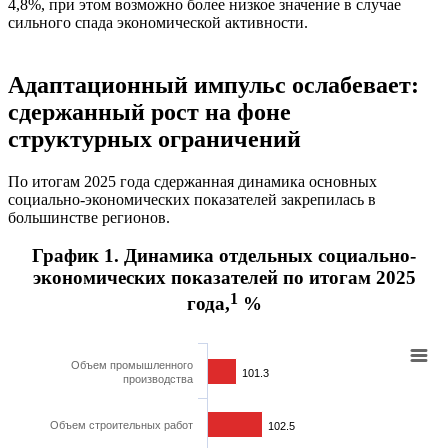
4,8%, при этом возможно более низкое значение в случае
сильного спада экономической активности.
Адаптационный импульс ослабевает:
сдержанный рост на фоне
структурных ограничений
По итогам 2025 года сдержанная динамика основных
социально-экономических показателей закрепилась в
большинстве регионов.
График 1. Динамика отдельных социально-
экономических показателей по итогам 2025
1
года,
%
Объем промышленного
101.3
101.3
производства
Объем строительных работ
102.5
102.5