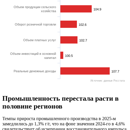
Объем продукции сельского
104.9
104.9
хозяйства
Оборот розничной торговли
102.6
102.6
Объем платных услуг
102.7
102.7
Объем инвестиций в основной
100.5
100.5
капитал
Реальные денежные доходы
107.7
107.7
Источник: данные Росстата
Промышленность перестала расти в
половине регионов
Темпы прироста промышленного производства в 2025-м
замедлились до 1,3% г/г, что на фоне значения 2024-го в 4,6%
свидетельствует об исчерпании восстановительного импульса