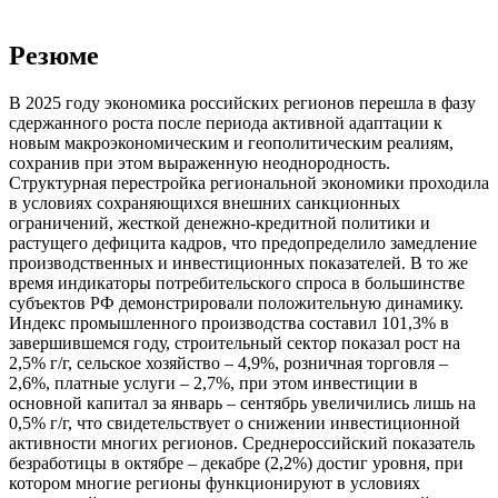
Резюме
В 2025 году экономика российских регионов перешла в фазу
сдержанного роста после периода активной адаптации к
новым макроэкономическим и геополитическим реалиям,
сохранив при этом выраженную неоднородность.
Структурная перестройка региональной экономики проходила
в условиях сохраняющихся внешних санкционных
ограничений, жесткой денежно-кредитной политики и
растущего дефицита кадров, что предопределило замедление
производственных и инвестиционных показателей. В то же
время индикаторы потребительского спроса в большинстве
субъектов РФ демонстрировали положительную динамику.
Индекс промышленного производства составил 101,3% в
завершившемся году, строительный сектор показал рост на
2,5% г/г, сельское хозяйство – 4,9%, розничная торговля –
2,6%, платные услуги – 2,7%, при этом инвестиции в
основной капитал за январь – сентябрь увеличились лишь на
0,5% г/г, что свидетельствует о снижении инвестиционной
активности многих регионов. Среднероссийский показатель
безработицы в октябре – декабре (2,2%) достиг уровня, при
котором многие регионы функционируют в условиях