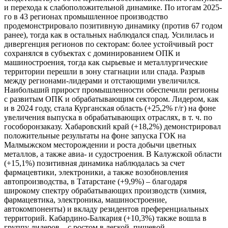
и перехода к слабоположительной динамике. По итогам 2025-
го в 43 регионах промышленное производство
продемонстрировало позитивную динамику (против 67 годом
ранее), тогда как в остальных наблюдался спад. Усилилась и
дивергенция регионов по секторам: более устойчивый рост
сохранялся в субъектах с доминированием ОПК и
машиностроения, тогда как сырьевые и металлургические
территории перешли в зону стагнации или спада. Разрыв
между регионами-лидерами и отстающими увеличился.
Наибольший прирост промышленности обеспечили регионы
с развитым ОПК и обрабатывающим сектором. Лидером, как
и в 2024 году, стала Курганская область (+25,2% г/г) на фоне
увеличения выпуска в обрабатывающих отраслях, в т. ч. по
гособоронзаказу. Хабаровский край (+18,2%) демонстрировал
положительные результаты на фоне запуска ГОК на
Малмыжском месторождении и роста добычи цветных
металлов, а также авиа- и судостроения. В Калужской области
(+15,1%) позитивная динамика наблюдалась за счет
фармацевтики, электроники, а также возобновления
автопроизводства, в Татарстане (+9,9%) – благодаря
широкому спектру обрабатывающих производств (химия,
фармацевтика, электроника, машиностроение,
автокомпоненты) и вкладу резидентов преференциальных
территорий. Кабардино-Балкария (+10,3%) также вошла в
группу лидеров – с ростом в легкой, пищевой