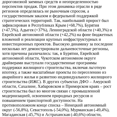
дороговизной заемных средств и неопределенностью
перспектив продаж. При этом динамика отрасли в ряде
регионов определялась не рыночным спросом, а
государственным заказом и федеральной поддержкой
стратегических территорий. Так, наибольший прирост был
зафиксирован в Республиках Крым (+68,7%), Бурятия
(+47,5%), Адыгея (+37%), Ленинградской области (+40,3%) и
Еврейской автономной области (+42,2%) на фоне бюджетных
вложений и реализации крупных инфраструктурных и
инвестиционных проектов. Высокую динамику за последние
несколько лет демонстрировали дальневосточные регионы,
хотя причины различались: так, в Бурятии, Еврейской
автономной области, Чукотском автономном округе
драйверами выступали государственные программы
поддержки жилищного строительства, включая льготную
ипотеку, а также масштабные проекты по переселению из
аварийного жилья и развитию индивидуального жилищного
строительства (ИЖС). В других субъектах ДФО – Амурской
области, Сахалине, Хабаровском и Приморском краях – рост
строительства был во многом связан с промышленной
модернизацией, освоением природных ресурсов и
повышением транспортной доступности. На
противоположном конце списка – Ненецкий автономный
округ (-56,8%), Севастополь (-54,0%), Мурманская (-49,4%),
Магаданская (-45,7%) и Астраханская (-40,6%) области,