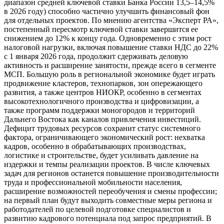
диапазон средней ключевой ставки Банка России 13,5–14,5%
в 2026 году) способно частично улучшить финансовый фон
для отдельных проектов. По мнению агентства «Эксперт РА»,
постепенный пересмотр ключевой ставки завершится ее
снижением до 12% к концу года. Одновременно с этим рост
налоговой нагрузки, включая повышение ставки НДС до 22%
с 1 января 2026 года, продолжит сдерживать деловую
активность и расширение занятости, прежде всего в сегменте
МСП. Большую роль в региональной экономике будет играть
продвижение кластеров, технопарков, зон опережающего
развития, а также центров НИОКР, особенно в сегментах
высокотехнологичного производства и цифровизации, а
также программ поддержки моногородов и территорий
Дальнего Востока как каналов привлечения инвестиций.
Дефицит трудовых ресурсов сохранит статус системного
фактора, ограничивающего экономический рост: нехватка
кадров, особенно в обрабатывающих производствах,
логистике и строительстве, будет усиливать давление на
издержки и темпы реализации проектов. В числе ключевых
задач для регионов останется повышение производительности
труда и профессиональной мобильности населения,
расширение возможностей переобучения и смены профессии;
на первый план будут выходить совместные меры региона и
работодателей по целевой подготовке специалистов и
развитию кадрового потенциала под запрос предприятий. В