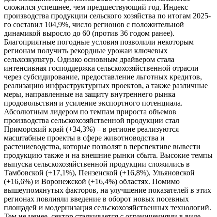
сложился успешнее, чем предшествующий год. Индекс
производства продукции сельского хозяйства по итогам 2025-
го составил 104,9%, число регионов с положительной
динамикой выросло до 60 (против 36 годом ранее).
Благоприятные погодные условия позволили некоторым
регионам получить рекордные урожаи ключевых
сельхозкультур. Однако основным драйвером стала
интенсивная господдержка сельскохозяйственной отрасли
через субсидирование, предоставление льготных кредитов,
реализацию инфраструктурных проектов, а также различные
меры, направленные на защиту внутреннего рынка
продовольствия и усиление экспортного потенциала.
Абсолютным лидером по темпам прироста объемов
производства сельскохозяйственной продукции стал
Приморский край (+34,3%) – в регионе реализуются
масштабные проекты в сфере животноводства и
растениеводства, которые позволят в перспективе вывести
продукцию также и на внешние рынки сбыта. Высокие темпы
выпуска сельскохозяйственной продукции сложились в
Тамбовской (+17,1%), Пензенской (+16,8%), Ульяновской
(+16,6%) и Воронежской (+16,4%) областях. Помимо
вышеупомянутых факторов, на улучшение показателей в этих
регионах повлияли введение в оборот новых посевных
площадей и модернизация сельскохозяйственных технологий.
Тем не менее, сектор сталкивается с ограничениями в виде