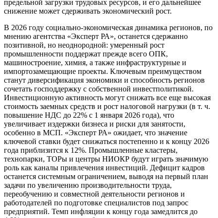
предельной загрузки трудовых ресурсов, и его дальнейшее
снижение может сдерживать экономический рост.
В 2026 году социально-экономическая динамика регионов, по
мнению агентства «Эксперт РА», останется сдержанно
позитивной, но неоднородной: умеренный рост
промышленности поддержат прежде всего ОПК,
машиностроение, химия, а также инфраструктурные и
импортозамещающие проекты. Ключевым преимуществом
станут диверсификация экономики и способность регионов
сочетать господдержку с собственной инвестполитикой.
Инвестиционную активность могут снижать все еще высокая
стоимость заемных средств и рост налоговой нагрузки (в т. ч.
повышение НДС до 22% с 1 января 2026 года), что
увеличивает издержки бизнеса и риски для занятости,
особенно в МСП. «Эксперт РА» ожидает, что значение
ключевой ставки будет снижаться постепенно и к концу 2026
года приблизится к 12%. Промышленные кластеры,
технопарки, ТОРы и центры НИОКР будут играть значимую
роль как каналы привлечения инвестиций. Дефицит кадров
останется системным ограничением, выводя на первый план
задачи по увеличению производительности труда,
переобучению и совместной деятельности регионов и
работодателей по подготовке специалистов под запрос
предприятий. Темп инфляции к концу года замедлится до