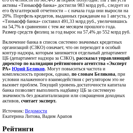
активы «Тинькофф банка» достигли 983 млрд руб., следует из
его бухгалтерской отчетности – с начала года они выросли на
20%. Портфель кредитов, выданных гражданам на 1 августа, у
«Тинькофф банка» составил 491,33 млрд руб., увеличившись
на 54,7% в сравнении с тем же месяцем прошлого года.
Размер средств физлиц за год вырос на 57,4% до 552 млрд руб.
Включение банка в список системно значимых кредитных
организаций (СЗКО) означает, что он переходит в особый
контур надзора, которым занимается отдельный департамент
ЦБ (департамент надзора за СЗКО),
рассказал управляющий
директор по валидации рейтингового агентства «Эксперт
РА»
Юрий Беликов
. Могут повыситься частота и
комплексность проверок, однако,
по словам Беликова
, при
условии налаженного взаимодействия с регулятором это не
вызовет проблем. Текущий уровень достаточности капитала
банка позволяет выполнить надбавку ЦБ за системную
значимость без докапитализации или сокращения доходных
активов,
считает эксперт.
Источник:
Ведомости
Екатерина Литова, Вадим Арапов
Рейтинги