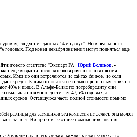
 уровня, следует из данных "Финуслуг". Но в реальности
% годовых. Под конец декабря значения могут подняться еще
ейтингового агентства "Эксперт РА"
Юрий Беликов
. -
ожет еще возрасти после высоковероятного повышения
вых. Именно они встречаются на сайтах банков, но если
ыдаст кредит. К ним относится не только процентная ставка и
гают 40% и выше. В Альфа-Банке по потребкредиту они
максимальная стоимость достигает 47,5% годовых, а
ранных сроков. Оставшуюся часть полной стоимости помимо
обой разницы для заемщиков эта комиссия не делает, она может
ывает эксперт. Но при отказе от нее помимо повышения
. Отклоняется, по его словам, каждая вторая заявка, что