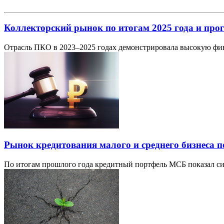
Коллекторский рынок по итогам 2025 года и прог
Отрасль ПКО в 2023–2025 годах демонстрировала высокую фин
Рынок кредитования малого и среднего бизнеса п
По итогам прошлого года кредитный портфель МСБ показал сим