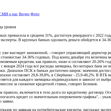
СМИ о нас
Видео
Фото
да уровня
ах превысила в среднем 31%, достигнув рекордного с 2022 года
ксперты. В крупных банках одолжить деньги обойдется в 34-36
с уже выглядит заниженной, - говорит управляющий директор р
стоимостью 34-36% годовых. Под конец декабря эта величина м
мляемым кредитам, как правило, ниже и составляют 20-26% годо
 января 2024 года все расходы заемщика, без которых банк не в
овки. Диапазон ПСК в банках достаточно широк: значения дости
пазон составляет 29,8-39,8%, в Сбербанке - 25,9-40,2%. В ВТБ 
деляется для каждого заемщика индивидуально и зависит от выб
миссии за снижение кредитной ставки, говорит Беликов.
к правило, включается в тело долга по кредитному договору. Ос
погасить кредит со значительным опережением графика", - указ
 заявке.
тказов по заявкам на потребительские кредиты, рассказал эксперт