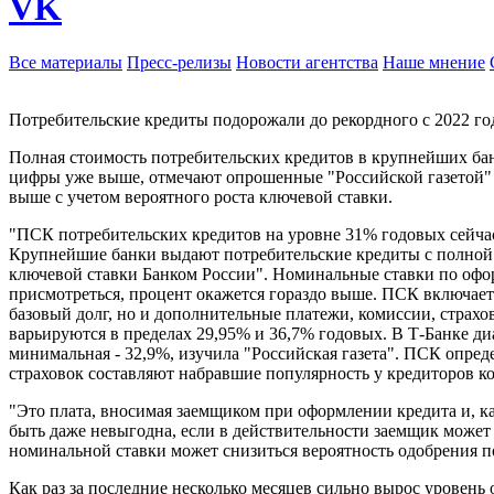
VK
Все материалы
Пресс-релизы
Новости агентства
Наше мнение
Потребительские кредиты подорожали до рекордного с 2022 го
Полная стоимость потребительских кредитов в крупнейших банк
цифры уже выше, отмечают опрошенные "Российской газетой" э
выше с учетом вероятного роста ключевой ставки.
"ПСК потребительских кредитов на уровне 31% годовых сейча
Крупнейшие банки выдают потребительские кредиты с полной 
ключевой ставки Банком России". Номинальные ставки по офор
присмотреться, процент окажется гораздо выше. ПСК включает с
базовый долг, но и дополнительные платежи, комиссии, страх
варьируются в пределах 29,95% и 36,7% годовых. В Т-Банке диа
минимальная - 32,9%, изучила "Российская газета". ПСК опре
страховок составляют набравшие популярность у кредиторов ко
"Это плата, вносимая заемщиком при оформлении кредита и, ка
быть даже невыгодна, если в действительности заемщик может 
номинальной ставки может снизиться вероятность одобрения по
Как раз за последние несколько месяцев сильно вырос уровень о