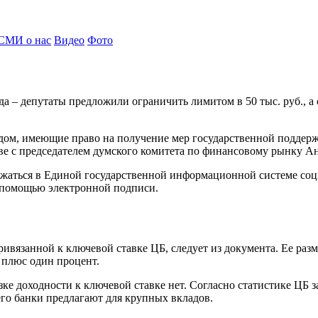
СМИ о нас
Видео
Фото
 – депутаты предложили ограничить лимитом в 50 тыс. руб., а 
дом, имеющие право на получение мер государственной поддерж
лаве с председателем думского комитета по финансовому рынку 
жаться в Единой государственной информационной системе соци
с помощью электронной подписи.
ивязанной к ключевой ставке ЦБ, следует из документа. Ее раз
 плюс один процент.
е доходности к ключевой ставке нет. Согласно статистике ЦБ з
го банки предлагают для крупных вкладов.