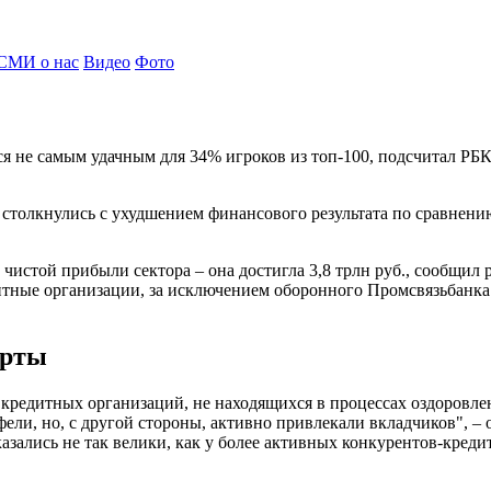
СМИ о нас
Видео
Фото
я не самым удачным для 34% игроков из топ-100, подсчитал РБК.
 столкнулись с ухудшением финансового результата по сравнению
истой прибыли сектора – она достигла 3,8 трлн руб., сообщил 
итные организации, за исключением оборонного Промсвязьбанка 
ерты
редитных организаций, не находящихся в процессах оздоровлени
ели, но, с другой стороны, активно привлекали вкладчиков", 
зались не так велики, как у более активных конкурентов-креди