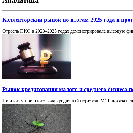
Аналитика
Коллекторский рынок по итогам 2025 года и прог
Отрасль ПКО в 2023–2025 годах демонстрировала высокую фин
Рынок кредитования малого и среднего бизнеса п
По итогам прошлого года кредитный портфель МСБ показал сим