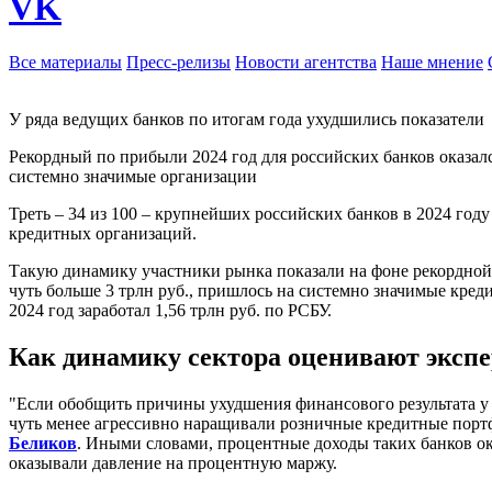
VK
Все материалы
Пресс-релизы
Новости агентства
Наше мнение
У ряда ведущих банков по итогам года ухудшились показатели
Рекордный по прибыли 2024 год для российских банков оказалс
системно значимые организации
Треть – 34 из 100 – крупнейших российских банков в 2024 году
кредитных организаций.
Такую динамику участники рынка показали на фоне рекордной ч
чуть больше 3 трлн руб., пришлось на системно значимые кред
2024 год заработал 1,56 трлн руб. по РСБУ.
Как динамику сектора оценивают эксп
"Если обобщить причины ухудшения финансового результата у к
чуть менее агрессивно наращивали розничные кредитные портф
Беликов
. Иными словами, процентные доходы таких банков ока
оказывали давление на процентную маржу.