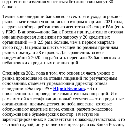
год почти не изменился: остаться без лицензии могут 30
банков
Темпы консолидации банковского сектора и ухода игроков с
рынка значительно ускорились во втором квартале 2021 года,
следует из обзора рейтингового агентства «Эксперт РА» (есть
у РБК). В апреле—июне Банк России принудительно отозвал
или аннулировал лицензии по запросу у 20 кредитных
организаций — в 2,5 раза больше, чем в первом квартале
этого года. В целом за шесть месяцев по разным причинам
рынок покинули 28 игроков. Для сравнения: за весь
пандемийный 2020 год работать перестали 38 банковских и
небанковских кредитных организаций.
Специфика 2021 года в том, что основная часть уходов с
рынка произошла из-за отзыва лицензий по регуляторным
основаниям, отмечает управляющий директор отдела
валидации «Эксперт РА»
Юрий Беликов
: «Это
вовлеченность в проведение сомнительных операций. И в
рамках этой классификации новый сегмент — это кредитные
организации, преимущественно небанковские, которые
обслуживают азартные игры, ставки, расчетно-кассовое
обслуживание букмекерских контор, зачастую не
зарегистрированных в соответствии с законодательством. Это
частный случай, он уточняется в пресс-релизах Банка России,