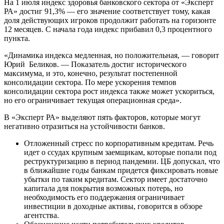
На 1 июля индекс здоровья банковского сектора от «Эксперт
РА» достиг 91,3% — его значение соответствует тому, какая
доля действующих игроков продолжит работать на горизонте
12 месяцев. С начала года индекс прибавил 0,3 процентного
пункта.
«Динамика индекса медленная, но положительная, — говорит
Юрий Беликов. — Показатель достиг исторического
максимума, и это, конечно, результат постепенной
консолидации сектора. По мере ускорения темпов
консолидации сектора рост индекса также может ускориться,
но его ограничивает текущая операционная среда».
В «Эксперт РА» выделяют пять факторов, которые могут
негативно отразиться на устойчивости банков.
Отложенный стресс по корпоративным кредитам. Речь
идет о ссудах крупным заемщикам, которые попали под
реструктуризацию в период пандемии. ЦБ допускал, что
в ближайшие годы банкам придется фиксировать новые
убытки по таким кредитам. Сектор имеет достаточно
капитала для покрытия возможных потерь, но
необходимость его поддержания ограничивает
инвестиции в доходные активы, говорится в обзоре
агентства.