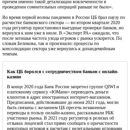
причем именно такой детализации вовлеченности в
проведении сомнительных операций раньше не было».
Во время первой волны пандемии в России ЦБ брал паузу по
расчистке банковского сектора — во втором квартале 2020
года регулятор приостановил выездные проверки банков, но
вернулся к ним уже в июле. В «Эксперт РА» ожидали, что
после затишья частота ухода игроков с рынка ускорится. По
словам Беликова, так и произошло: процессы по
консолидации сектора уже вернулись к допандемийным
темпам.
Как ЦБ боролся с сотрудничеством банков с онлайн-
казино
В конце 2020 года Банк России запретил группе QIWI и
платежному сервису «ЮМани» переводить деньги
клиентов в адрес иностранных интернет-магазинов.
Предписания, действовавшие до июня 2021 года, могли
быть связаны с желанием ЦБ пресечь незаконные
переводы в пользу онлайн-казино, рассказывали РБК
участники рынка. В 2021 году регулятор в релизах об
отзывах лицензий стал прямо сообщать о причастности
некоторых игроков к расчетам с нелегальными игровыми