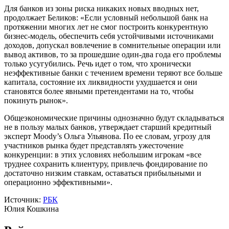
Для банков из зоны риска никаких новых вводных нет,
продолжает Беликов: «Если условный небольшой банк на
протяжении многих лет не смог построить конкурентную
бизнес-модель, обеспечить себя устойчивыми источниками
доходов, допускал вовлечение в сомнительные операции или
вывод активов, то за прошедшие один-два года его проблемы
только усугубились. Речь идет о том, что хронически
неэффективные банки с течением времени теряют все больше
капитала, состояние их ликвидности ухудшается и они
становятся более явными претендентами на то, чтобы
покинуть рынок».
Общеэкономические причины однозначно будут складываться
не в пользу малых банков, утверждает старший кредитный
эксперт Moody’s Ольга Ульянова. По ее словам, угрозу для
участников рынка будет представлять ужесточение
конкуренции: в этих условиях небольшим игрокам «все
труднее сохранить клиентуру, привлечь фондирование по
достаточно низким ставкам, оставаться прибыльными и
операционно эффективными».
Источник:
РБК
Юлия Кошкина