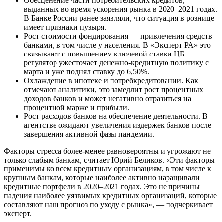
Обесценение части потребительских кредитов,
выданных во время ускорения рынка в 2020–2021 годах.
В Банке России ранее заявляли, что ситуация в рознице
имеет признаки пузыря.
Рост стоимости фондирования — привлечения средств
банками, в том числе у населения. В «Эксперт РА» это
связывают с повышением ключевой ставки ЦБ —
регулятор ужесточает денежно-кредитную политику с
марта и уже поднял ставку до 6,50%.
Охлаждение в ипотеке и потребкредитовании. Как
отмечают аналитики, это замедлит рост процентных
доходов банков и может негативно отразиться на
процентной марже и прибыли.
Рост расходов банков на обеспечение деятельности. В
агентстве ожидают увеличения издержек банков после
завершения активной фазы пандемии.
Факторы стресса более-менее равновероятны и угрожают не
только слабым банкам, считает Юрий Беликов. «Эти факторы
применимы ко всем кредитным организациям, в том числе к
крупным банкам, которые наиболее активно наращивали
кредитные портфели в 2020–2021 годах. Это не причины
падения наиболее уязвимых кредитных организаций, которые
составляют наш прогноз по уходу с рынка», — подчеркивает
эксперт.