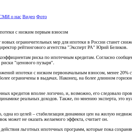
СМИ о нас
Видео
Фото
потеки с низким первым взносом
новых ограничительных мер для ипотеки в России станет сниж
иректор рейтингового агентства "Эксперт РА" Юрий Беликов.
 коэффициентам риска по ипотечным кредитам. Согласно сообщен
 риски "ценового пузыря".
жений ипотеки с низким первоначальным взносом, менее 20% ст
олее ограничены в выдачах. Наконец, на более длинном горизон
ных кредитов вполне логично, и, возможно, его следовало про
динамике реальных доходов. Также, по мнению эксперта, это ну
, одна из целей – стабилизация динамики цен на жилую недвижи
ок может не оказать желаемого эффекта, считает он.
т действия льготных ипотечных программ, которые пока сохраня