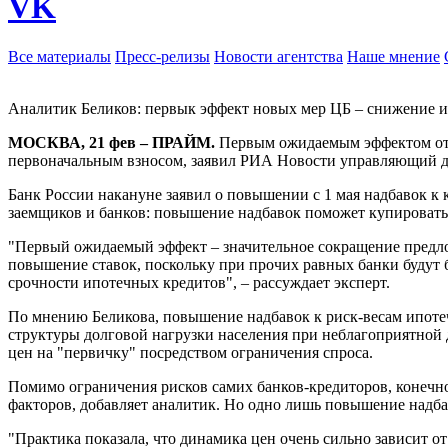
VK
Все материалы
Пресс-релизы
Новости агентства
Наше мнение
Аналитик Беликов: первык эффект новых мер ЦБ – снижение и
МОСКВА, 21 фев – ПРАЙМ.
Первым ожидаемым эффектом от 
первоначальным взносом, заявил РИА Новости управляющий д
Банк России накануне заявил о повышении с 1 мая надбавок к
заемщиков и банков: повышение надбавок поможет купировать
"Первый ожидаемый эффект – значительное сокращение предло
повышение ставок, поскольку при прочих равных банки будут б
срочности ипотечных кредитов", – рассуждает эксперт.
По мнению Беликова, повышение надбавок к риск-весам ипотеч
структуры долговой нагрузки населения при неблагоприятной 
цен на "первичку" посредством ограничения спроса.
Помимо ограничения рисков самих банков-кредиторов, конечно
факторов, добавляет аналитик. Но одно лишь повышение надбав
"Практика показала, что динамика цен очень сильно зависит о