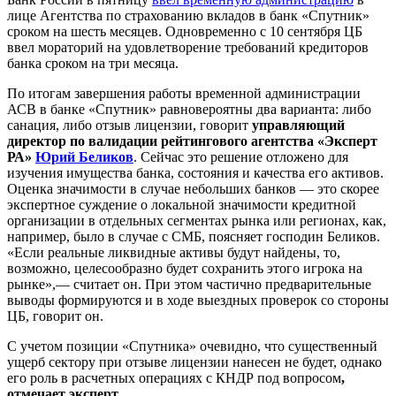
лице Агентства по страхованию вкладов в банк «Спутник»
сроком на шесть месяцев. Одновременно с 10 сентября ЦБ
ввел мораторий на удовлетворение требований кредиторов
банка сроком на три месяца.
По итогам завершения работы временной администрации
АСВ в банке «Спутник» равновероятны два варианта: либо
санация, либо отзыв лицензии, говорит
управляющий
директор по валидации рейтингового агентства «Эксперт
РА»
Юрий Беликов
. Сейчас это решение отложено для
изучения имущества банка, состояния и качества его активов.
Оценка значимости в случае небольших банков — это скорее
экспертное суждение о локальной значимости кредитной
организации в отдельных сегментах рынка или регионах, как,
например, было в случае с СМБ, поясняет господин Беликов.
«Если реальные ликвидные активы будут найдены, то,
возможно, целесообразно будет сохранить этого игрока на
рынке»,— считает он. При этом частично предварительные
выводы формируются и в ходе выездных проверок со стороны
ЦБ, говорит он.
С учетом позиции «Спутника» очевидно, что существенный
ущерб сектору при отзыве лицензии нанесен не будет, однако
его роль в расчетных операциях с КНДР под вопросом
,
отмечает эксперт
.