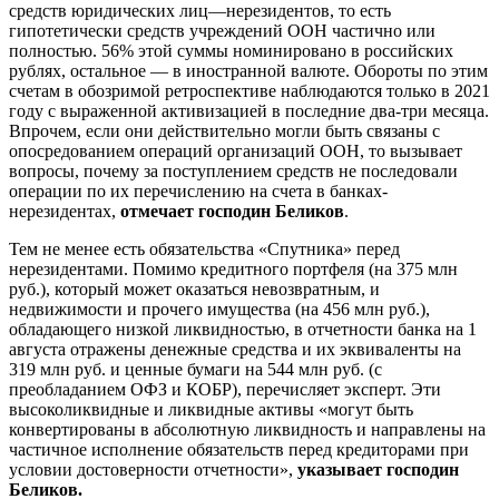
средств юридических лиц—нерезидентов, то есть
гипотетически средств учреждений ООН частично или
полностью. 56% этой суммы номинировано в российских
рублях, остальное — в иностранной валюте. Обороты по этим
счетам в обозримой ретроспективе наблюдаются только в 2021
году с выраженной активизацией в последние два-три месяца.
Впрочем, если они действительно могли быть связаны с
опосредованием операций организаций ООН, то вызывает
вопросы, почему за поступлением средств не последовали
операции по их перечислению на счета в банках-
нерезидентах,
отмечает господин Беликов
.
Тем не менее есть обязательства «Спутника» перед
нерезидентами. Помимо кредитного портфеля (на 375 млн
руб.), который может оказаться невозвратным, и
недвижимости и прочего имущества (на 456 млн руб.),
обладающего низкой ликвидностью, в отчетности банка на 1
августа отражены денежные средства и их эквиваленты на
319 млн руб. и ценные бумаги на 544 млн руб. (с
преобладанием ОФЗ и КОБР), перечисляет эксперт. Эти
высоколиквидные и ликвидные активы «могут быть
конвертированы в абсолютную ликвидность и направлены на
частичное исполнение обязательств перед кредиторами при
условии достоверности отчетности»,
указывает господин
Беликов.