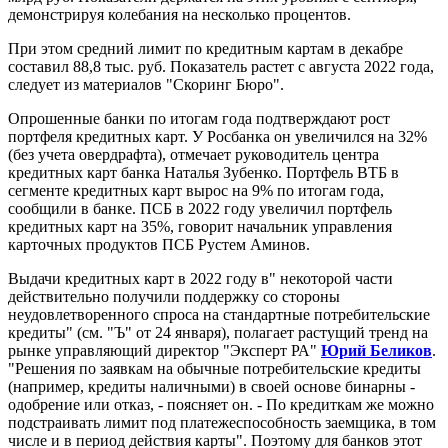
демонстрируя колебания на несколько процентов.
При этом средний лимит по кредитным картам в декабре
составил 88,8 тыс. руб. Показатель растет с августа 2022 года,
следует из материалов "Скоринг Бюро".
Опрошенные банки по итогам года подтверждают рост
портфеля кредитных карт. У Росбанка он увеличился на 32%
(без учета овердрафта), отмечает руководитель центра
кредитных карт банка Наталья Зубенко. Портфель ВТБ в
сегменте кредитных карт вырос на 9% по итогам года,
сообщили в банке. ПСБ в 2022 году увеличил портфель
кредитных карт на 35%, говорит начальник управления
карточных продуктов ПСБ Рустем Аминов.
Выдачи кредитных карт в 2022 году в" некоторой части
действительно получили поддержку со стороны
неудовлетворенного спроса на стандартные потребительские
кредиты" (см. "Ъ" от 24 января), полагает растущий тренд на
рынке управляющий директор "Эксперт РА"
Юрий Беликов
.
"Решения по заявкам на обычные потребительские кредиты
(например, кредиты наличными) в своей основе бинарны -
одобрение или отказ, - поясняет он. - По кредиткам же можно
подстраивать лимит под платежеспособность заемщика, в том
числе и в период действия карты". Поэтому для банков этот