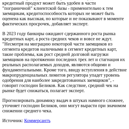
кредитный продукт может быть удобен в части
"пограничной" клиентской базы - применительно к тем
заемщикам, кредитоспособность которых не может быть
оценена как высокая, но которые и не показывают в моменте
фактических просрочек, добавляет эксперт.
В 2023 году банкиры ожидают сдержанного роста рынка
кредитных карт, а роста средних чеков и вовсе не ждут.
"Несмотря на миграцию некоторой части заемщиков из
сегмента кредитов наличными в сегмент кредитных карт,
такие проблемы, как рост средней долговой нагрузки
заемщиков на протяжении последних трех лет и стагнация их
реальных располагаемых доходов, являются общими и
фундаментальными. Кроме того, ввиду вступления в действие
макропруденциальных лимитов регулятора упадет уровень
одобрения для наиболее закредитованных заемщиков", -
говорит господин Беликов. Как следствие, средний чек на
рынке будет снижаться, полагает эксперт.
Прогнозировать динамику выдач в штуках намного сложнее,
уточняет господин Беликов, они могут вырасти при значимом
снижении среднего чека.
Источник:
Коммерсантъ