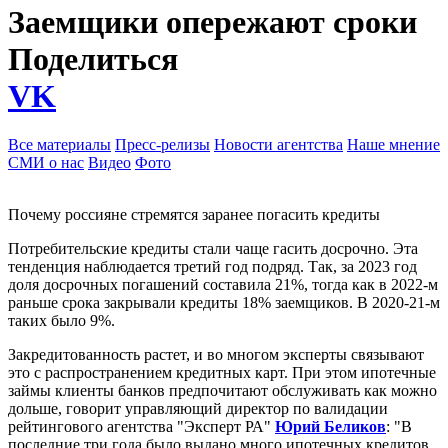
Заемщики опережают сроки
Поделиться
VK
Все материалы
Пресс-релизы
Новости агентства
Наше мнение
СМИ о нас
Видео
Фото
Почему россияне стремятся заранее погасить кредиты
Потребительские кредиты стали чаще гасить досрочно. Эта
тенденция наблюдается третий год подряд. Так, за 2023 год
доля досрочных погашений составила 21%, тогда как в 2022-м
раньше срока закрывали кредиты 18% заемщиков. В 2020-21-м
таких было 9%.
Закредитованность растет, и во многом эксперты связывают
это с распространением кредитных карт. При этом ипотечные
займы клиенты банков предпочитают обслуживать как можно
дольше, говорит управляющий директор по валидации
рейтингового агентства "Эксперт РА"
Юрий Беликов
: "В
последние три года было выдано много ипотечных кредитов