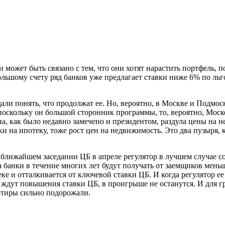
может быть связано с тем, что они хотят нарастить портфель, п
ьшому счету ряд банков уже предлагает ставки ниже 6% по льг
али понять, что продолжат ее. Но, вероятно, в Москве и Подмос
оскольку он большой сторонник программы, то, вероятно, Моско
а, как было недавно замечено и президентом, раздула цены на 
на ипотеку, тоже рост цен на недвижимость. Это два пузыря, к
 ближайшем заседании ЦБ в апреле регулятор в лучшем случае 
а банки в течение многих лет будут получать от заемщиков мень
е и отталкивается от ключевой ставки ЦБ. И когда регулятор ее
 ждут повышения ставки ЦБ, в проигрыше не останутся. И для г
артиры сильно подорожали.