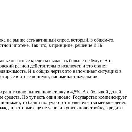
ока на рынке есть активный спрос, который, в общем-то,
отной ипотеке. Так что, в принципе, решение ВТБ
ковье льготные кредиты выдавать больше не будут. Это
вский регион действительно исключат, и это станет
недвижимость. И в общих чертах это напоминает ситуацию в
оторые в итоге лопнули, напоминает начальник
сохранит свою нынешнюю ставку в 4,5%. А с большой долей
ше средств. Но тут есть один нюанс. Государство компенсирует
 понижает, то банки получают от правительства меньше денег.
раждан, которые еще не успели купить новостройку, кредиты