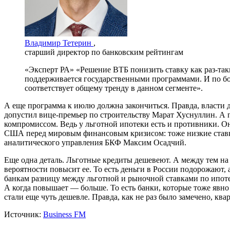
Владимир Тетерин
,
старший директор по банковским рейтингам
«Эксперт РА» «Решение ВТБ понизить ставку как раз-таки 
поддерживается государственными программами. И по бол
соответствует общему тренду в данном сегменте».
А еще программа к июлю должна закончиться. Правда, власти д
допустил вице-премьер по строительству Марат Хуснуллин. А п
компромиссом. Ведь у льготной ипотеки есть и противники. Он
США перед мировым финансовым кризисом: тоже низкие ставки 
аналитического управления БКФ Максим Осадчий.
Еще одна деталь. Льготные кредиты дешевеют. А между тем на
вероятности повысит ее. То есть деньги в России подорожают, 
банкам разницу между льготной и рыночной ставками по ипотек
А когда повышает — больше. То есть банки, которые тоже явно
стали еще чуть дешевле. Правда, как не раз было замечено, кв
Источник:
Business FM