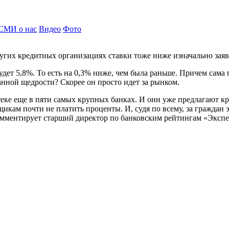
СМИ о нас
Видео
Фото
ругих кредитных организациях ставки тоже ниже изначально заяв
будет 5,8%. То есть на 0,3% ниже, чем была раньше. Причем сам
нной щедрости? Скорее он просто идет за рынком.
теке еще в пяти самых крупных банках. И они уже предлагают 
щикам почти не платить проценты. И, судя по всему, за граждан 
омментирует старший директор по банковским рейтингам «Эксп