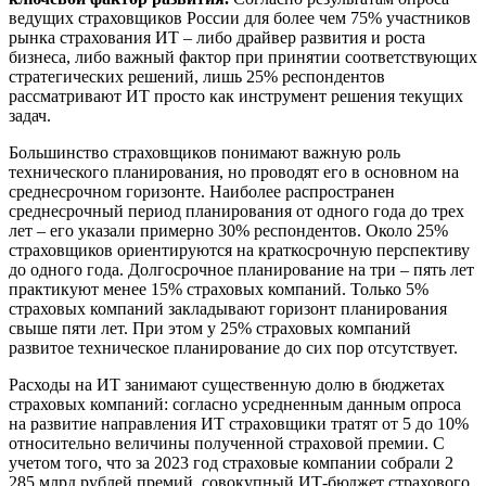
ведущих страховщиков России для более чем 75% участников
рынка страхования ИТ – либо драйвер развития и роста
бизнеса, либо важный фактор при принятии соответствующих
стратегических решений, лишь 25% респондентов
рассматривают ИТ просто как инструмент решения текущих
задач.
Большинство страховщиков понимают важную роль
технического планирования, но проводят его в основном на
среднесрочном горизонте. Наиболее распространен
среднесрочный период планирования от одного года до трех
лет – его указали примерно 30% респондентов. Около 25%
страховщиков ориентируются на краткосрочную перспективу
до одного года. Долгосрочное планирование на три – пять лет
практикуют менее 15% страховых компаний. Только 5%
страховых компаний закладывают горизонт планирования
свыше пяти лет. При этом у 25% страховых компаний
развитое техническое планирование до сих пор отсутствует.
Расходы на ИТ занимают существенную долю в бюджетах
страховых компаний: согласно усредненным данным опроса
на развитие направления ИТ страховщики тратят от 5 до 10%
относительно величины полученной страховой премии. С
учетом того, что за 2023 год страховые компании собрали 2
285 млрд рублей премий, совокупный ИТ-бюджет страхового