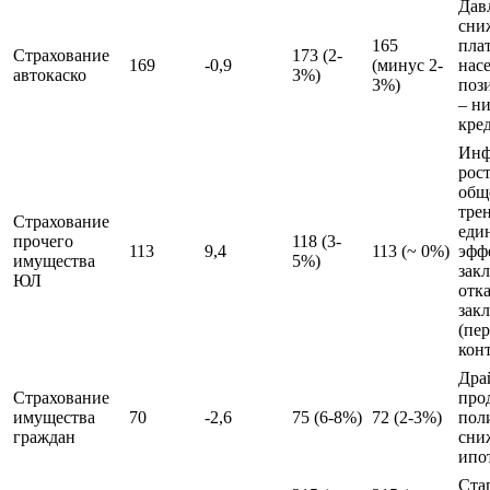
Дав
сни
165
пла
Страхование
173 (2-
169
-0,9
(минус 2-
нас
автокаско
3%)
3%)
поз
– н
кре
Инф
рост
общ
тре
Страхование
еди
прочего
118 (3-
113
9,4
113 (~ 0%)
эфф
имущества
5%)
зак
ЮЛ
отка
зак
(пе
кон
Дра
Страхование
про
имущества
70
-2,6
75 (6-8%)
72 (2-3%)
пол
граждан
сни
ипо
Ста