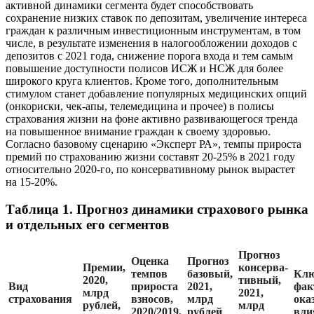
активной динамики сегмента будет способствовать
сохранение низких ставок по депозитам, увеличение интереса
граждан к различным инвестиционным инструментам, в том
числе, в результате изменения в налогообложении доходов с
депозитов с 2021 года, снижение порога входа и тем самым
повышение доступности полисов ИСЖ и НСЖ для более
широкого круга клиентов. Кроме того, дополнительным
стимулом станет добавление популярных медицинских опций
(онкориски, чек-апы, телемедицина и прочее) в полисы
страхования жизни на фоне активно развивающегося тренда
на повышенное внимание граждан к своему здоровью.
Согласно базовому сценарию «Эксперт РА», темпы прироста
премий по страхованию жизни составят 20-25% в 2021 году
относительно 2020-го, по консервативному рынок вырастет
на 15-20%.
Таблица 1. Прогноз динамики страхового рынка
и отдельных его сегментов
Прогноз
Оценка
Прогноз
Премии,
консерва-
темпов
базовый,
Клю
2020,
тивный,
Вид
прироста
2021,
фак
млрд
2021,
страхования
взносов,
млрд
ока
рублей,
млрд
2020/2019,
рублей
вли