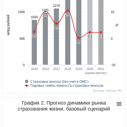
1279
1279
1181
1181
1200
15
15.7
15.7
15.2
15.2
й
1024
1024
%
м
л
р
д
р
у
б
л
е
8.3
8.3
3.6
3.6
3.3
3.3
7-9
7-9
600
0
0.1
0.1
0
-15
2015
2016
2017
2018
2019
2020
2021
оценка
прогноз
Страховые взносы (без учета ОМС)
Годовые темпы прироста страховых взносов
Источник: «Эксперт РА»
График 2. Прогноз динамики рынка
страхования жизни, базовый сценарий