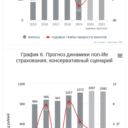
-9.5
-9.5
0
-30
2015
2016
2017
2018
2019
2020
2021
оценка
прогноз
взносы
годовые темпы прироста взносов
Источник: «Эксперт РА»
График 6. Прогноз динамики non-life
страхования, консервативный сценарий
1200
12
1097
1097
1090
1090
1072
1072
1027
1027
965
965
947
947
894
894
900
8
8.4
8.4
7.8
7.8
й
%
600
4
4.4
4.4