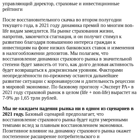
управляющий директор, страховые и инвестиционные
рейтинги
После восстановительного скачка во втором полугодии
текущего года, в 2021 году динамика премий по многим non-
life видам замедлится. На рынке страхования жизни,
напротив, закончится стагнация, и он получит стимул к
развитию благодаря повышению интереса граждан к
инвестициям на фоне низких банковских ставок и изменения
в налогообложении депозитов. Мы полагаем, что
восстановление динамики страхового рынка в значительной
степени будет зависеть от того, как долго деловая активность
будет возвращаться к докризисным уровням. Факторами
неопределённости по-прежнему остаются дальнейшее
развитие ситуации с коронавирусом и длительность рецессии
в мировой экономике. По базовому прогнозу «Эксперт РА» в
2021 году страховой рынок в целом (life + non-life) вырастет на
7-9% до 1,65 трлн рублей.
Мы не ожидаем падения рынка ни в одном из сценариев в
2021 году.
Базовый сценарий предполагает, что
восстановление страхового рынка будет идти умеренными
темпами вслед за плавным восстановлением экономики.
Позитивное влияние на динамику страхового рынка окажет
постепенное расширение потребительского и