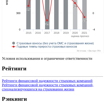
м
л
р
д
р
у
б
л
е
2.4
2.4
1.7
1.7
300
0
-1-0
-1-0
-1.8
-1.8
0
-4
2015
2016
2017
2018
2019
2020
2021
оценка
прогноз
Страховые взносы (без учета ОМС и страхования жизни)
Годовые темпы прироста страховых взносов
Источник: «Эксперт РА»
Условия использования и ограничение ответственности
Рейтинги
Рейтинги финансовой надежности страховых компаний
Рейтинги финансовой надежности страховых компаний,
специализирующихся на страховании жизни
Рэнкинги