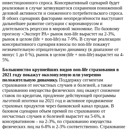
инвестиционного спроса. Консервативный сценарий будет
реализован в случае затянувшегося сохранения пониженной
деловой активности и сниженного потребительского спроса.
В обоих сценариях факторами неопределённости выступают
дальнейшее развитие ситуации с коронавирусом и
длительность рецессии в мировой экономике. По базовому
прогнозу «Эксперт РА» рынок non-life вырастет на 2-3%,
рынок в целом (life + non-life) на 7-9%. В случае реализации
консервативного сценария взносы по non-life покажут
незначительную отрицательную динамику (в диапазоне от
минус 1 до 0 %), рынок в целом (life + non-life) вырастет на 4-
5%.
Большинство крупнейших видов non-life страхования в
2021 году покажут околонулевую или умеренно
положительную динамику.
Поддержку сегментам
страхования от несчастных случаев и болезней, а также
страхованию имущества физических лиц окажут снижение
ставок по кредитам, продление действующей программы
льготной ипотеки на 2021 год и активное продвижение
страховых продуктов через банковский канал продаж. В
базовом сценарии объем премий по страхованию от
несчастных случаев и болезней вырастет на 5-6%, в
консервативном – на 2-3%, по страхованию имущества
физических лиц на 6-8% и 2-3% соответственно. Страхование