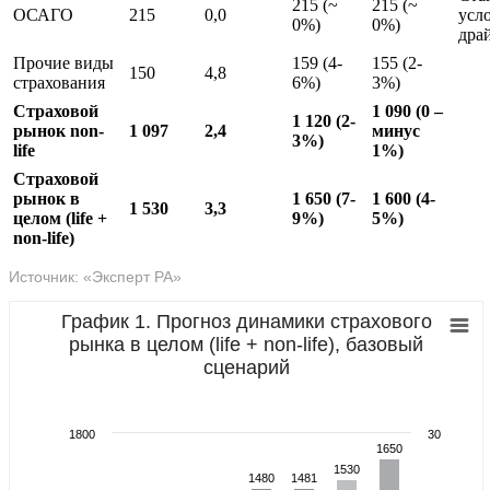
215 (~
215 (~
ОСАГО
215
0,0
усл
0%)
0%)
дра
Прочие виды
159 (4-
155 (2-
150
4,8
страхования
6%)
3%)
Страховой
1 090
(0 –
1 120
(2-
рынок non-
1 097
2,4
минус
3%)
life
1%)
Страховой
рынок в
1 650
(7-
1 600
(4-
1 530
3,3
целом (life +
9%)
5%)
non-life)
Источник: «Эксперт РА»
График 1. Прогноз динамики страхового
рынка в целом (life + non-life), базовый
сценарий
1800
30
1650
1650
1530
1530
1480
1480
1481
1481