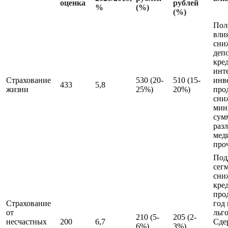
оценка
рублей
%
(%)
(%)
Пол
вли
сни
деп
кре
инт
Страхование
530 (20-
510 (15-
инв
433
5,8
жизни
25%)
20%)
про
сни
мин
сум
раз
мед
про
Под
сег
сни
кре
про
Страхование
год
от
льг
210 (5-
205 (2-
несчастных
200
6,7
Сде
6%)
3%)