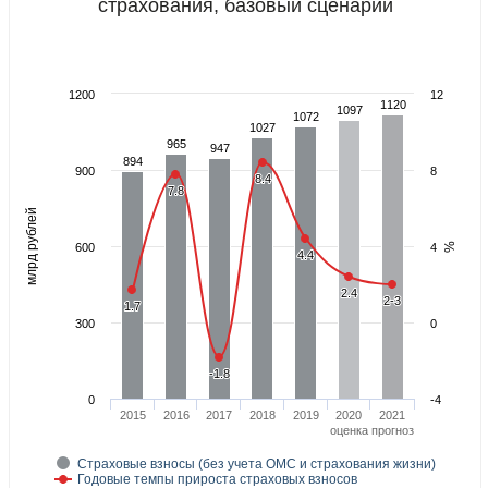
страхования, базовый сценарий
1200
12
1120
1120
1097
1097
1072
1072
1027
1027
965
965
947
947
894
894
900
8
8.4
8.4
7.8
7.8
й
%
600
4
4.4
4.4
м
л
р
д
р
у
б
л
е
2.4
2.4
2-3
2-3
1.7
1.7
300
0
-1.8
-1.8
0
-4
2015
2016
2017
2018
2019
2020
2021
оценка
прогноз
Страховые взносы (без учета ОМС и страхования жизни)
Годовые темпы прироста страховых взносов