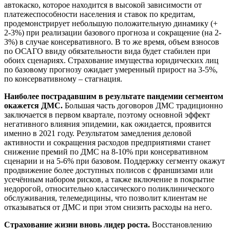
автокаско, которое находится в высокой зависимости от
платежеспособности населения и ставок по кредитам,
продемонстрирует небольшую положительную динамику (+
2-3%) при реализации базового прогноза и сокращение (на 2-
3%) в случае консервативного. В то же время, объем взносов
по ОСАГО ввиду обязательности вида будет стабилен при
обоих сценариях. Страхование имущества юридических лиц
по базовому прогнозу ожидает умеренный прирост на 3-5%,
по консервативному – стагнация.
Наиболее пострадавшим в результате пандемии сегментом
окажется ДМС.
Большая часть договоров ДМС традиционно
заключается в первом квартале, поэтому основной эффект
негативного влияния эпидемии, как ожидается, проявится
именно в 2021 году. Результатом замедления деловой
активности и сокращения расходов предприятиями станет
снижение премий по ДМС на 8-10% при консервативном
сценарии и на 5-6% при базовом. Поддержку сегменту окажут
продвижение более доступных полисов с франшизами или
усечённым набором рисков, а также включение в покрытие
недорогой, относительно классического поликлинического
обслуживания, телемедицины, что позволит клиентам не
отказываться от ДМС и при этом снизить расходы на него.
Страхование жизни вновь лидер роста.
Восстановлению