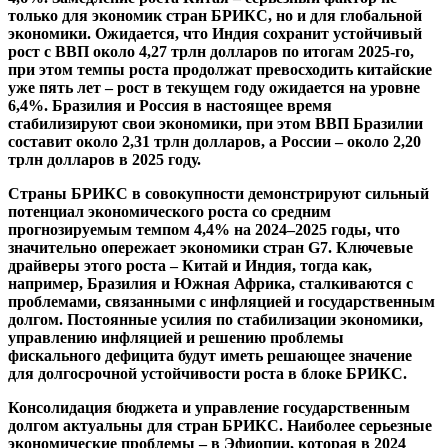
только для экономик стран БРИКС, но и для глобальной
экономики. Ожидается, что Индия сохранит устойчивый
рост с ВВП около 4,27 трлн долларов по итогам 2025-го,
при этом темпы роста продолжат превосходить китайские
уже пять лет – рост в текущем году ожидается на уровне
6,4%. Бразилия и Россия в настоящее время
стабилизируют свои экономики, при этом ВВП Бразилии
составит около 2,31 трлн долларов, а России – около 2,20
трлн долларов в 2025 году.
Страны БРИКС в совокупности демонстрируют сильный
потенциал экономического роста со средним
прогнозируемым темпом 4,4% на 2024–2025 годы, что
значительно опережает экономики стран G7. Ключевые
драйверы этого роста – Китай и Индия, тогда как,
например, Бразилия и Южная Африка, сталкиваются с
проблемами, связанными с инфляцией и государственным
долгом. Постоянные усилия по стабилизации экономики,
управлению инфляцией и решению проблемы
фискального дефицита будут иметь решающее значение
для долгосрочной устойчивости роста в блоке БРИКС.
Консолидация бюджета и управление государственным
долгом актуальны для стран БРИКС. Наиболее серьезные
экономические проблемы – в Эфиопии, которая в 2024