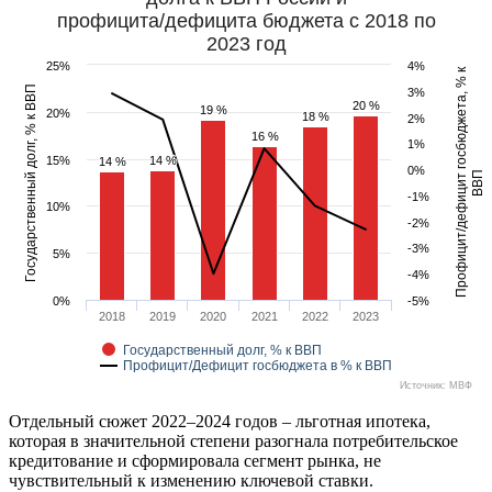
профицита/дефицита бюджета с 2018 по
2023 год
25%
4%
Профицит/дефицит госбюджета, % к
Государственный долг, % к ВВП
3%
20 %
20 %
19 %
19 %
20%
18 %
18 %
2%
16 %
16 %
1%
15%
14 %
14 %
14 %
14 %
0%
ВВП
-1%
10%
-2%
-3%
5%
-4%
0%
-5%
2018
2019
2020
2021
2022
2023
Государственный долг, % к ВВП
Профицит/Дефицит госбюджета в % к ВВП
Источник: МВФ
Отдельный сюжет 2022–2024 годов – льготная ипотека,
которая в значительной степени разогнала потребительское
кредитование и сформировала сегмент рынка, не
чувствительный к изменению ключевой ставки.