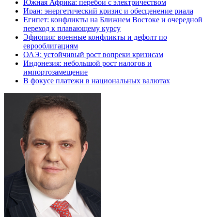
Южная Африка: перебои с электричеством
Иран: энергетический кризис и обесценение риала
Египет: конфликты на Ближнем Востоке и очередной
переход к плавающему курсу
Эфиопия: военные конфликты и дефолт по
еврооблигациям
ОАЭ: устойчивый рост вопреки кризисам
Индонезия: небольшой рост налогов и
импортозамещение
В фокусе платежи в национальных валютах