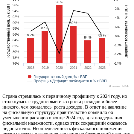
96 %
96 %
96%
Государственный долг, % к ВВП
Дефицит госбюджета, % к ВВП
-2%
94%
92%
-4%
90%
89 %
89 %
-6%
87 %
87 %
88%
86%
85 %
85 %
85 %
85 %
-8%
84 %
84 %
84%
-10%
82%
80%
-12%
78%
76%
-14%
2018
2019
2020
2021
2022
2023
Государственный долг, % к ВВП
Профицит/Дефицит госбюджета в % к ВВП
Источник: МВФ
Страна стремилась к первичному профициту к 2024 году, но
столкнулась с трудностями из-за роста расходов и более
низкого, чем ожидалось, роста доходов. В ответ на давление
на фискальную структуру правительство объявило об
уменьшении расходов в конце 2024 года для поддержания
фискальной надежности, однако этих сокращений оказалось
недостаточно. Неопределенность фискального положения
страны оказала негативное давление на бразильский реал, что