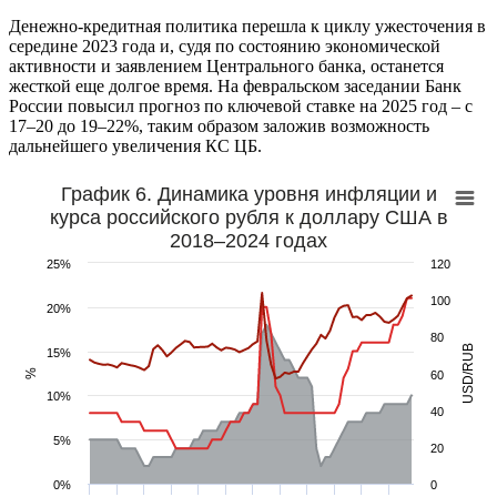
Денежно-кредитная политика перешла к циклу ужесточения в
середине 2023 года и, судя по состоянию экономической
активности и заявлением Центрального банка, останется
жесткой еще долгое время. На февральском заседании Банк
России повысил прогноз по ключевой ставке на 2025 год – с
17–20 до 19–22%, таким образом заложив возможность
дальнейшего увеличения КС ЦБ.
График 6. Динамика уровня инфляции и
курса российского рубля к доллару США в
2018–2024 годах
25%
120
100
20%
80
USD/RUB
15%
%
60
10%
40
5%
20
0%
0