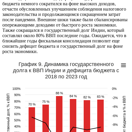
бюджета немного сократился на фоне высоких доходов,
отчасти обусловленных улучшением соблюдения налогового
законодательства и продолжающимся сокращением затрат
после пандемии. Внешние шоки также были сбалансированы
опережающими доходами от быстрого роста экономики.
Также сокращался и государственный долг Индии, который
составлял около 80% ВВП последние годы. Ожидается, что в
ближайшие годы фискальная консолидация позволит еще
снизить дефицит бюджета и государственный долг на фоне
роста экономики.
График 9. Динамика государственного
долга к ВВП Индии и дефицита бюджета с
2018 по 2023 год
100%
0%
88 %
88 %
90%
Государственный долг, % к ВВП
84 %
84 %
83 %
83 %
82 %
82 %
Дефицит бюджета в % к ВВП
-2%
80%
75 %
75 %
70 %
70 %
-4%
70%
60%
-6%
50%
-8%
40%