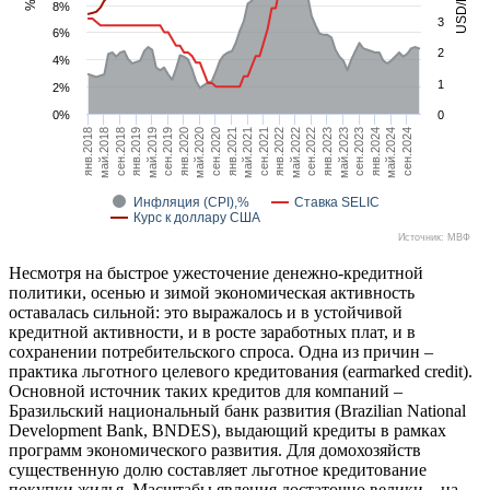
USD/BRL
%
8%
3
6%
2
4%
1
2%
0%
0
сен.2019
янв.2022
май.2024
янв.2018
май.2020
сен.2022
сен.2018
янв.2021
май.2023
май.2019
сен.2021
янв.2024
янв.2020
май.2022
сен.2024
май.2018
сен.2020
янв.2023
янв.2019
май.2021
сен.2023
Инфляция (CPI),%
Ставка SELIC
Курс к доллару США
Источник: МВФ
Несмотря на быстрое ужесточение денежно-кредитной
политики, осенью и зимой экономическая активность
оставалась сильной: это выражалось и в устойчивой
кредитной активности, и в росте заработных плат, и в
сохранении потребительского спроса. Одна из причин –
практика льготного целевого кредитования (earmarked credit).
Основной источник таких кредитов для компаний –
Бразильский национальный банк развития (Brazilian National
Development Bank, BNDES), выдающий кредиты в рамках
программ экономического развития. Для домохозяйств
существенную долю составляет льготное кредитование
покупки жилья. Масштабы явления достаточно велики – на