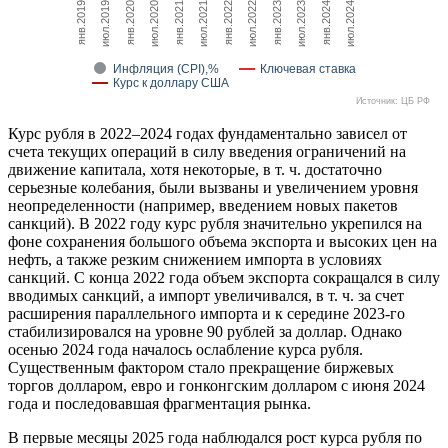
янв.2019
июл.2019
янв.2020
июл.2020
янв.2021
июл.2021
янв.2022
июл.2022
янв.2023
июл.2023
янв.2024
июл.2024
Инфляция (CPI),%
Ключевая ставка
Курс к доллару США
Источник: ЦБ РФ
Курс рубля в 2022–2024 годах фундаментально зависел от
счета текущих операций в силу введения ограничений на
движение капитала, хотя некоторые, в т. ч. достаточно
серьезные колебания, были вызваны и увеличением уровня
неопределенности (например, введением новых пакетов
санкций). В 2022 году курс рубля значительно укрепился на
фоне сохранения большого объема экспорта и высоких цен на
нефть, а также резким снижением импорта в условиях
санкций. С конца 2022 года объем экспорта сокращался в силу
вводимых санкций, а импорт увеличивался, в т. ч. за счет
расширения параллельного импорта и к середине 2023-го
стабилизировался на уровне 90 рублей за доллар. Однако
осенью 2024 года началось ослабление курса рубля.
Существенным фактором стало прекращение биржевых
торгов долларом, евро и гонконгским долларом с июня 2024
года и последовавшая фрагментация рынка.
В первые месяцы 2025 года наблюдался рост курса рубля по