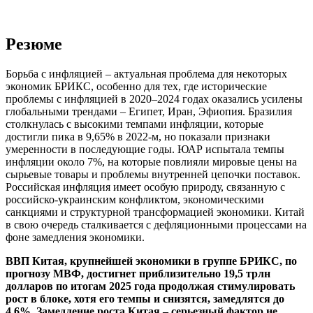
Резюме
Борьба с инфляцией – актуальная проблема для некоторых
экономик БРИКС, особенно для тех, где исторические
проблемы с инфляцией в 2020–2024 годах оказались усилены
глобальными трендами – Египет, Иран, Эфиопия. Бразилия
столкнулась с высокими темпами инфляции, которые
достигли пика в 9,65% в 2022-м, но показали признаки
умеренности в последующие годы. ЮАР испытала темпы
инфляции около 7%, на которые повлияли мировые цены на
сырьевые товары и проблемы внутренней цепочки поставок.
Российская инфляция имеет особую природу, связанную с
российско-украинским конфликтом, экономическими
санкциями и структурной трансформацией экономики. Китай
в свою очередь сталкивается с дефляционными процессами на
фоне замедления экономики.
ВВП Китая, крупнейшей экономики в группе БРИКС, по
прогнозу МВФ, достигнет приблизительно 19,5 трлн
долларов по итогам 2025 года продолжая стимулировать
рост в блоке, хотя его темпы и снизятся, замедлятся до
4,6%. Замедление роста Китая – серьезный фактор не