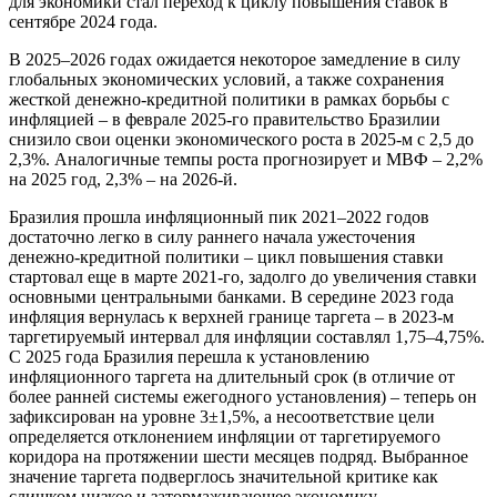
для экономики стал переход к циклу повышения ставок в
сентябре 2024 года.
В 2025–2026 годах ожидается некоторое замедление в силу
глобальных экономических условий, а также сохранения
жесткой денежно-кредитной политики в рамках борьбы с
инфляцией – в феврале 2025-го правительство Бразилии
снизило свои оценки экономического роста в 2025-м с 2,5 до
2,3%. Аналогичные темпы роста прогнозирует и МВФ – 2,2%
на 2025 год, 2,3% – на 2026-й.
Бразилия прошла инфляционный пик 2021–2022 годов
достаточно легко в силу раннего начала ужесточения
денежно-кредитной политики – цикл повышения ставки
стартовал еще в марте 2021-го, задолго до увеличения ставки
основными центральными банками. В середине 2023 года
инфляция вернулась к верхней границе таргета – в 2023-м
таргетируемый интервал для инфляции составлял 1,75–4,75%.
С 2025 года Бразилия перешла к установлению
инфляционного таргета на длительный срок (в отличие от
более ранней системы ежегодного установления) – теперь он
зафиксирован на уровне 3±1,5%, а несоответствие цели
определяется отклонением инфляции от таргетируемого
коридора на протяжении шести месяцев подряд. Выбранное
значение таргета подверглось значительной критике как
слишком низкое и затормаживающее экономику.