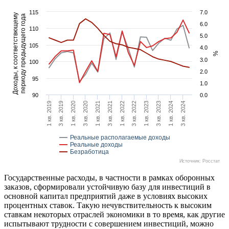
115
7.0
Доходы, к соответствющему
периоду предыдущего года
6.0
110
5.0
105
4.0
%
3.0
100
2.0
95
1.0
90
0.0
3 кв. 2019
1 кв. 2021
3 кв. 2022
1 кв. 2024
1 кв. 2020
3 кв. 2021
1 кв. 2023
3 кв. 2024
1 кв. 2019
3 кв. 2020
1 кв. 2022
3 кв. 2023
Реальные располагаемые доходы
Реальные доходы
Безработица
Источник: Росстат
Государственные расходы, в частности в рамках оборонных
заказов, сформировали устойчивую базу для инвестиций в
основной капитал предприятий даже в условиях высоких
процентных ставок. Такую нечувствительность к высоким
ставкам некоторых отраслей экономики в то время, как другие
испытывают трудности с совершением инвестиций, можно