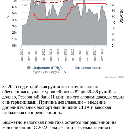
7%
70
6%
60
USD/INR
5%
%
50
4%
40
3%
30
2%
20
1%
10
0%
0
aпр.2021
aпр.2022
aпр.2023
aпр.2024
окт.2019
окт.2020
окт.2021
окт.2022
окт.2023
окт.2024
aпр.2019
aпр.2020
Инфляция (CPI),%
Ключевая ставка
Курс к доллару США
Источник: МВФ
За 2025 год индийская рупия достаточно сильно
обесценилась, упав с уровней около 82 до 86–86 рупий за
доллар, Резервный банк Индии, по его словам, дважды ходил
с интервенциями. Причина девальвации – введение
дополнительных экспортных пошлин США и высокая
глобальная неопределенность.
Бюджетно-налоговая политика остается направленной на
консолидацию. C 2022 года дефицит государственного