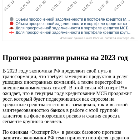
01.07.19
01.01.20
01.07.20
01.01.21
01.07.21
01.01.22
01.07.22
01.01.23
Объем просроченной задолженности в портфеле кредитов М…
Объем просроченной задолженности в портфеле кредитов кр…
Доля просроченной задолженности в портфеле кредитов МСБ
Доля просроченной задолженности в портфеле кредитов круп…
Источник: данные Банка России, расчеты «Эксперт РА»
Прогноз развития рынка на 2023 год
В 2023 году экономика РФ продолжит свой путь к
трансформации, что требует замещения продуктов и услуг
ушедших иностранных компаний, а также перестройки
внешнеэкономических связей. В этой связи «Эксперт РА»
ожидает, что в текущем году кредитование МСБ продолжит
рост, который будет поддерживаться как спросом на
кредитные средства со стороны заемщиков, так и высокой
заинтересованностью банков в работе с этой группой
клиентов на фоне возросших рисков и сжатия спроса в
сегменте крупного бизнеса.
По оценкам «Эксперт РА», в рамках базового прогноза
развития экономики РФ темп прироста портфеля кредитов