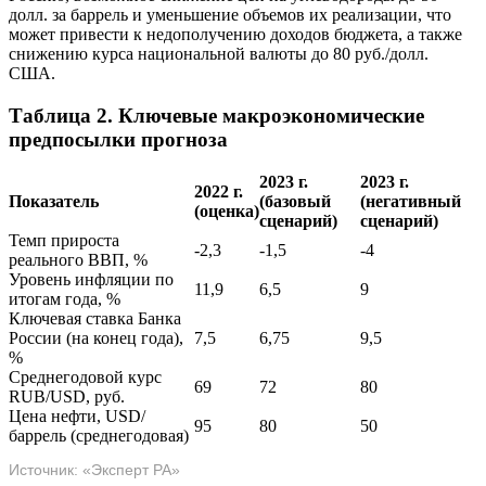
долл. за баррель и уменьшение объемов их реализации, что
может привести к недополучению доходов бюджета, а также
снижению курса национальной валюты до 80 руб./долл.
США.
Таблица 2. Ключевые макроэкономические
предпосылки прогноза
2023 г.
2023 г.
2022 г.
Показатель
(базовый
(негативный
(оценка)
сценарий)
сценарий)
Темп прироста
-2,3
-1,5
-4
реального ВВП, %
Уровень инфляции по
11,9
6,5
9
итогам года, %
Ключевая ставка Банка
России (на конец года),
7,5
6,75
9,5
%
Среднегодовой курс
69
72
80
RUB/USD, руб.
Цена нефти, USD/
95
80
50
баррель (среднегодовая)
Источник: «Эксперт РА»