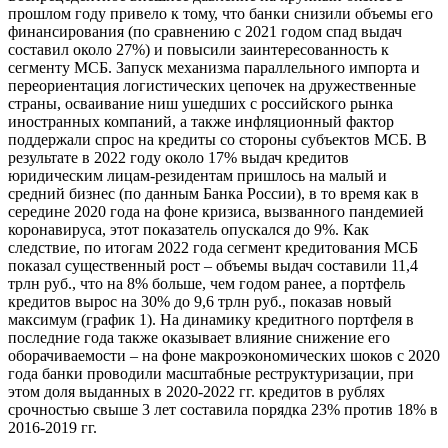
прошлом году привело к тому, что банки снизили объемы его
финансирования (по сравнению с 2021 годом спад выдач
составил около 27%) и повысили заинтересованность к
сегменту МСБ. Запуск механизма параллельного импорта и
переориентация логистических цепочек на дружественные
страны, осваивание ниш ушедших с российского рынка
иностранных компаний, а также инфляционный фактор
поддержали спрос на кредиты со стороны субъектов МСБ. В
результате в 2022 году около 17% выдач кредитов
юридическим лицам-резидентам пришлось на малый и
средний бизнес (по данным Банка России), в то время как в
середине 2020 года на фоне кризиса, вызванного пандемией
коронавируса, этот показатель опускался до 9%. Как
следствие, по итогам 2022 года сегмент кредитования МСБ
показал существенный рост – объемы выдач составили 11,4
трлн руб., что на 8% больше, чем годом ранее, а портфель
кредитов вырос на 30% до 9,6 трлн руб., показав новый
максимум (график 1). На динамику кредитного портфеля в
последние года также оказывает влияние снижение его
оборачиваемости – на фоне макроэкономических шоков с 2020
года банки проводили масштабные реструктуризации, при
этом доля выданных в 2020-2022 гг. кредитов в рублях
срочностью свыше 3 лет составила порядка 23% против 18% в
2016-2019 гг.