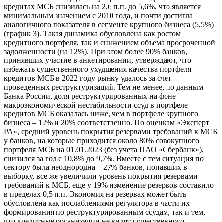
кредитах МСБ снизилась на 2,6 п.п. до 5,6%, что является
минимальным значением с 2010 года, и почти достигла
аналогичного показателя в сегменте крупного бизнеса (5,5%)
(график 3). Такая динамика обусловлена как ростом
кредитного портфеля, так и снижением объема просроченной
задолженности (на 12%). При этом более 90% банков,
принявших участие в анкетировании, утверждают, что
избежать существенного ухудшения качества портфеля
кредитов МСБ в 2022 году рынку удалось за счет
проведенных реструктуризаций. Тем не менее, по данным
Банка России, доля реструктурированных на фоне
макроэкономической нестабильности ссуд в портфеле
кредитов МСБ оказалась ниже, чем в портфеле крупного
бизнеса – 12% и 20% соответственно. По оценкам «Эксперт
РА», средний уровень покрытия резервами требований к МСБ
у банков, на которые приходится около 80% совокупного
портфеля МСБ на 01.01.2023 (без учета ПАО «Сбербанк»),
снизился за год с 10,8% до 9,7%. Вместе с тем ситуация по
сектору была неоднородна – 27% банков, попавших в
выборку, все же увеличили уровень покрытия резервами
требований к МСБ, еще у 19% изменение резервов составило
в пределах 0,5 п.п. Экономия на резервах может быть
обусловлена как послаблениями регулятора в части их
формирования по реструктурированным ссудам, так и тем,
что кредитные организации не видят существенного