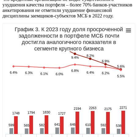
ухудшения качества портфеля – более 70% банков-участников
анкетирования не отметили ухудшение финансовой
дисциплины заемщиков-субъектов МСБ в 2022 году.
График 3. К 2023 году доля просроченной
задолженности в портфеле МСБ почти
достигла аналогичного показателя в
сегменте крупного бизнеса
8.2%
8.2%
9.4%
9.4%
6.9%
6.9%
5.6%
5.6%
6.8%
6.8%
6.4%
6.4%
6.4%
6.4%
6.3%
6.3%
6.2%
6.2%
6.1%
6.1%
6.0%
6.0%
5.5%
5.5%
2271
2263
2194
2175
1830
1794
1748
1727
641
646
610
599
582
592
565
538