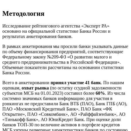
Методология
Исследование рейтингового агентства «Эксперт РА»
основано на официальной статистике Банка России и
результатах анкетирования банков.
В рамках анкетирования мы просили банки указывать данные
по объему финансирования предприятий, соответствующие
Федеральному закону №209-ФЗ «О развитии малого и
среднего предпринимательства в Российской Федерации».
Объемные показатели рассчитаны на основании статистики
Банка России.
Всего в анкетировании
принял
участие 41 банк
. По нашим
оценкам,
охват рынка
(по остатку ссудной задолженности
субъектов МСБ на 01.01.2023) составил более
60%
. Из числа
системно значимых банков информацию для участия в
рэнкингах не предоставили Банк ВТБ (ПАО), Банк ГПБ (АО),
ПАО «Московский Кредитный Банк», ПАО Банк «ФК
Открытие», ПАО «Совкомбанк», АО «Райффайзенбанк», АО
«Тинькофф Банк», АО ЮниКредит Банк. При оценке доли
банков ТОП-30 по величине активов в портфеле кредитов
МСБ учтены размерные характеристики банков по состоянию