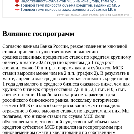
Задолженность субъектов МСБ на конец года, трлн руб.
Годовой темп прироста объема кредитов, выданных МСБ
Годовой темп прироста задолженности субъектов МСБ
Источник: данные Банка России, расчеты «Эксперт РА»
Влияние госпрограмм
Согласно данным Банка России, резкое изменение ключевой
ставки привело к существенному повышению
средневзвешенных процентных ставок по кредитам крупному
бизнесу в марте 2022 года (по кредитам до 1 года рост
составил около 10 п.п.), в то время как для субъектов МСБ
ставки выросли менее чем на 2 п.п. (график 2). В результате в
марте, апреле и мае средневзвешенная стоимость кредитов до
1 года для малого и среднего бизнеса оказалась ниже, чем для
крупного бизнеса: спред составил 7,8 п.п., 2,1 п.п. и 0,5 п.п.
соответственно. Подобная ситуация не характерна для
российского банковского рынка, поскольку исторически
сегмент МСБ считался более рискованным, что находило
отражение в более высоких ставках по кредитам для них. Мы
полагаем, что низкие ставки по ссудам МСБ были
обусловлены тем, что весной существенный объем выдач
кредитов субъектам МСБ пришелся на госпрограммы при
одновременном сжатии кредитования по собственным