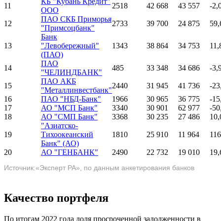
КБ "Кубань Кредит"
11
2518
42 668
43 557
-2,
ООО
ПАО СКБ Приморья
12
2733
39 700
24 875
59,
"Примсоцбанк"
Банк
13
"Левобережный"
1343
38 864
34 753
11,
(ПАО)
ПАО
14
485
33 348
34 686
-3,
"ЧЕЛИНДБАНК"
ПАО АКБ
15
2440
31 945
41 736
-23
"Металлинвестбанк"
16
ПАО "НБД-Банк"
1966
30 965
36 775
-15
17
АО "МСП Банк"
3340
30 901
62 977
-50
18
АО "СМП Банк"
3368
30 235
27 486
10,
"Азиатско-
19
Тихоокеанский
1810
25 910
11 964
116
Банк" (АО)
20
АО "ГЕНБАНК"
2490
22 732
19 010
19,
Источник:«Эксперт РА», по данным анкетирования банков
Качество портфеля
По итогам 2022 года доля просроченной задолженности в