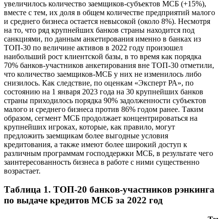
увеличилось количество заемщиков-субъектов МСБ (+15%),
вместе с тем, их доля в общем количестве предприятий малого
и среднего бизнеса остается невысокой (около 8%). Несмотря
на то, что ряд крупнейших банков страны находится под
санкциями, по данным анкетирования именно в банках из
ТОП-30 по величине активов в 2022 году произошел
наибольший рост клиентской базы, в то время как порядка
70% банков-участников анкетирования вне ТОП-30 отметили,
что количество заемщиков-МСБ у них не изменилось либо
снизилось. Как следствие, по оценкам «Эксперт РА», по
состоянию на 1 января 2023 года на 30 крупнейших банков
страны приходилось порядка 90% задолженности субъектов
малого и среднего бизнеса против 86% годом ранее. Таким
образом, сегмент МСБ продолжает концентрироваться на
крупнейших игроках, которые, как правило, могут
предложить заемщикам более выгодные условия
кредитования, а также имеют более широкий доступ к
различным программам господдержки МСБ, в результате чего
заинтересованность бизнеса в работе с ними существенно
возрастает.
Таблица 1. ТОП-20 банков-участников рэнкинга
по выдаче кредитов МСБ за 2022 год