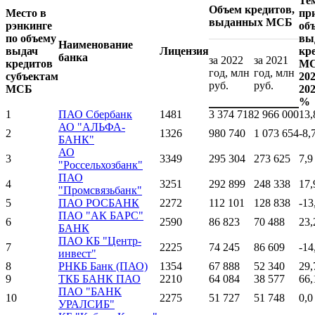
Те
Объем кредитов,
Место в
пр
выданных МСБ
рэнкинге
об
по объему
вы
Наименование
выдач
Лицензия
кр
банка
за 2022
за 2021
кредитов
МС
год, млн
год, млн
субъектам
202
руб.
руб.
МСБ
202
%
1
ПАО Сбербанк
1481
3 374 718
2 966 000
13,
АО "АЛЬФА-
2
1326
980 740
1 073 654
-8,
БАНК"
АО
3
3349
295 304
273 625
7,9
"Россельхозбанк"
ПАО
4
3251
292 899
248 338
17,
"Промсвязьбанк"
5
ПАО РОСБАНК
2272
112 101
128 838
-13
ПАО "АК БАРС"
6
2590
86 823
70 488
23,
БАНК
ПАО КБ "Центр-
7
2225
74 245
86 609
-14
инвест"
8
РНКБ Банк (ПАО)
1354
67 888
52 340
29,
9
ТКБ БАНК ПАО
2210
64 084
38 577
66,
ПАО "БАНК
10
2275
51 727
51 748
0,0
УРАЛСИБ"