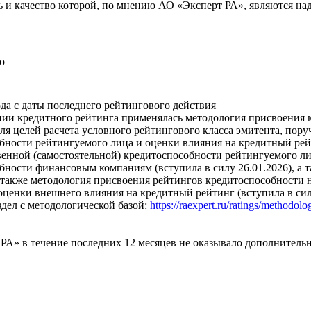
ь и качество которой, по мнению АО «Эксперт РА», являются н
о
ода с даты последнего рейтингового действия
ии кредитного рейтинга применялась методология присвоения 
Для целей расчета условного рейтингового класса эмитента, пору
бности рейтингуемого лица и оценки влияния на кредитный рей
венной (самостоятельной) кредитоспособности рейтингуемого л
бности финансовым компаниям (вступила в силу 26.01.2026), а 
 также методология присвоения рейтингов кредитоспособности н
оценки внешнего влияния на кредитный рейтинг (вступила в силу
здел с методологической базой:
https://raexpert.ru/ratings/methodolo
РА» в течение последних 12 месяцев не оказывало дополнитель