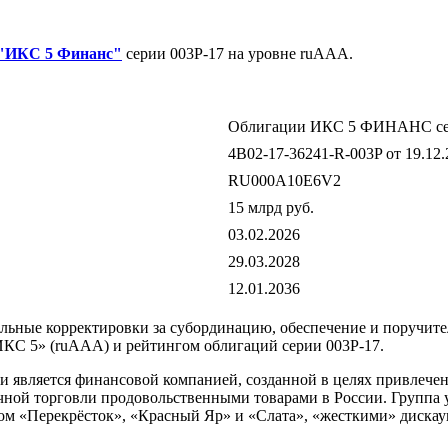
"ИКС 5 Финанс"
серии 003P-17 на уровне ruAAA.
Облигации ИКС 5 ФИНАНС
с
4B02-17-36241-R-003P от 19.12.
RU000A10E6V2
15 млрд руб.
03.02.2026
29.03.2028
12.01.2036
ые корректировки за субординацию, обеспечение и поручительс
С 5» (ruAAA) и рейтингом облигаций серии 003P-17.
вляется финансовой компанией, созданной в целях привлечен
ной торговли продовольственными товарами в России. Группа у
дом «Перекрёсток», «Красный Яр» и «Слата», «жесткими» диска