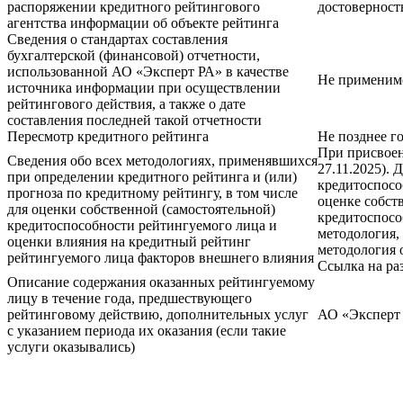
распоряжении кредитного рейтингового
достоверност
агентства информации об объекте рейтинга
Сведения о стандартах составления
бухгалтерской (финансовой) отчетности,
использованной АО «Эксперт РА» в качестве
Не применим
источника информации при осуществлении
рейтингового действия, а также о дате
составления последней такой отчетности
Пересмотр кредитного рейтинга
Не позднее г
При присвоен
Сведения обо всех методологиях, применявшихся
27.11.2025). 
при определении кредитного рейтинга и (или)
кредитоспосо
прогноза по кредитному рейтингу, в том числе
оценке собст
для оценки собственной (самостоятельной)
кредитоспосо
кредитоспособности рейтингуемого лица и
методология,
оценки влияния на кредитный рейтинг
методология 
рейтингуемого лица факторов внешнего влияния
Ссылка на ра
Описание содержания оказанных рейтингуемому
лицу в течение года, предшествующего
рейтинговому действию, дополнительных услуг
АО «Эксперт 
с указанием периода их оказания (если такие
услуги оказывались)