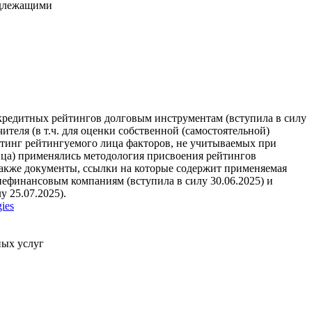
адлежащими
кредитных рейтингов долговым инструментам (вступила в силу
чителя (в т.ч. для оценки собственной (самостоятельной)
тинг рейтингуемого лица факторов, не учитываемых при
ица) применялись методология присвоения рейтингов
также документы, ссылки на которые содержит применяемая
ефинансовым компаниям (вступила в силу 30.06.2025) и
 25.07.2025).
gies
ных услуг