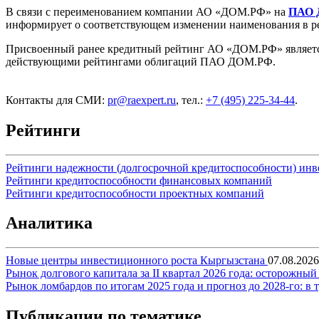
В связи с переименованием компании АО «ДОМ.РФ» на
ПАО 
информирует о соответствующем изменении наименования в ре
Присвоенный ранее кредитный рейтинг АО «ДОМ.РФ» являет
действующими рейтингами облигаций ПАО ДОМ.РФ.
Контакты для СМИ:
pr@raexpert.ru
, тел.:
+7 (495) 225-34-44
.
Рейтинги
Рейтинги надежности (долгосрочной кредитоспособности) ин
Рейтинги кредитоспособности финансовых компаний
Рейтинги кредитоспособности проектных компаний
Аналитика
Новые центры инвестиционного роста Кыргызстана
07.08.2026
Рынок долгового капитала за II квартал 2026 года: осторожн
Рынок ломбардов по итогам 2025 года и прогноз до 2028-го: в
Публикации по тематике