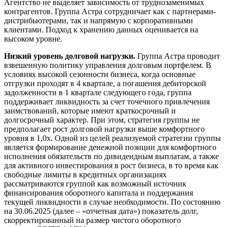
Агентство не выделяет зависимость от труднозаменимых
контрагентов. Группа Астра сотрудничает как с партнерами-
дистрибьютерами, так и напрямую с корпоративными
клиентами. Подход к хранению данных оценивается на
высоком уровне.
Низкий уровень долговой нагрузки.
Группа Астра проводит
взвешенную политику управления долговым портфелем. В
условиях высокой сезонности бизнеса, когда основные
отгрузки проходят в 4 квартале, а погашения дебиторской
задолженности в 1 квартале следующего года, группа
поддерживает ликвидность за счет точечного привлечения
заимствований, которые имеют краткосрочный и
долгосрочный характер. При этом, стратегия группы не
предполагает рост долговой нагрузки выше комфортного
уровня в 1,0х. Одной из целей реализуемой стратегии группы
является формирование денежной позиции для комфортного
исполнения обязательств по дивидендным выплатам, а также
для активного инвестирования в рост бизнеса, в то время как
свободные лимиты в кредитных организациях
рассматриваются группой как возможный источник
финансирования оборотного капитала и поддержания
текущей ликвидности в случае необходимости. По состоянию
на 30.06.2025 (далее – «отчетная дата») показатель долг,
скорректированный на размер чистого оборотного