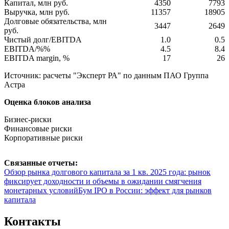
Капитал, млн руб.
4350
7793
Выручка, млн руб.
11357
18905
Долговые обязательства, млн
3447
2649
руб.
Чистый долг/EBITDA
1.0
0.5
EBITDA/%%
4.5
8.4
EBITDA margin, %
17
26
Источник: расчеты "Эксперт РА" по данным ПАО Группа
Астра
Оценка блоков анализа
Бизнес-риски
Финансовые риски
Корпоративные риски
Связанные отчеты:
Обзор рынка долгового капитала за 1 кв. 2025 года: рынок
фиксирует доходности и объемы в ожидании смягчения
монетарных условий
Бум IPO в России: эффект для рынков
капитала
Контакты