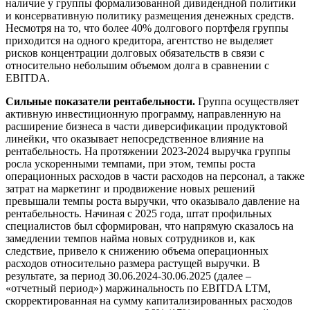
наличие у группы формализованной дивидендной политики
и консервативную политику размещения денежных средств.
Несмотря на то, что более 40% долгового портфеля группы
приходится на одного кредитора, агентство не выделяет
рисков концентрации долговых обязательств в связи с
относительно небольшим объемом долга в сравнении с
EBITDA.
Сильные показатели рентабельности.
Группа осуществляет
активную инвестиционную программу, направленную на
расширение бизнеса в части диверсификации продуктовой
линейки, что оказывает непосредственное влияние на
рентабельность. На протяжении 2023-2024 выручка группы
росла ускоренными темпами, при этом, темпы роста
операционных расходов в части расходов на персонал, а также
затрат на маркетинг и продвижение новых решений
превышали темпы роста выручки, что оказывало давление на
рентабельность. Начиная с 2025 года, штат профильных
специалистов был сформирован, что напрямую сказалось на
замедлении темпов найма новых сотрудников и, как
следствие, привело к снижению объема операционных
расходов относительно размера растущей выручки. В
результате, за период 30.06.2024-30.06.2025 (далее –
«отчетный период») маржинальность по EBITDA LTM,
скорректированная на сумму капитализированных расходов