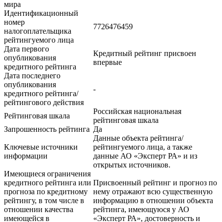
мира
Идентификационный
номер
7726476459
налогоплательщика
рейтингуемого лица
Дата первого
Кредитный рейтинг присвоен
опубликования
впервые
кредитного рейтинга
Дата последнего
опубликования
-
кредитного рейтинга/
рейтингового действия
Российская национальная
Рейтинговая шкала
рейтинговая шкала
Запрошенность рейтинга
Да
Данные объекта рейтинга/
Ключевые источники
рейтингуемого лица, а также
информации
данные АО «Эксперт РА» и из
открытых источников.
Имеющиеся ограничения
кредитного рейтинга или
Присвоенный рейтинг и прогноз по
прогноза по кредитному
нему отражают всю существенную
рейтингу, в том числе в
информацию в отношении объекта
отношении качества
рейтинга, имеющуюся у АО
имеющейся в
«Эксперт РА», достоверность и