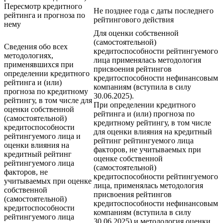
Пересмотр кредитного
Не позднее года с даты последнего
рейтинга и прогноза по
рейтингового действия
нему
Для оценки собственной
(самостоятельной)
Сведения обо всех
кредитоспособности рейтингуемого
методологиях,
лица применялась методология
применявшихся при
присвоения рейтингов
определении кредитного
кредитоспособности нефинансовым
рейтинга и (или)
компаниям (вступила в силу
прогноза по кредитному
30.06.2025).
рейтингу, в том числе для
При определении кредитного
оценки собственной
рейтинга и (или) прогноза по
(самостоятельной)
кредитному рейтингу, в том числе
кредитоспособности
для оценки влияния на кредитный
рейтингуемого лица и
рейтинг рейтингуемого лица
оценки влияния на
факторов, не учитываемых при
кредитный рейтинг
оценке собственной
рейтингуемого лица
(самостоятельной)
факторов, не
кредитоспособности рейтингуемого
учитываемых при оценке
лица, применялась методология
собственной
присвоения рейтингов
(самостоятельной)
кредитоспособности нефинансовым
кредитоспособности
компаниям (вступила в силу
рейтингуемого лица
30.06.2025) и методология оценки