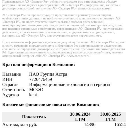
Присваиваемые АО «Эксперт РА» рейтинги отражают всю относящуюся к объекту
рейтинга и находящуюся в распоряжении АО «Эксперт РА» информацию, качество и
достоверность которой, по мнению АО «Эксперт РА», являются надлежащими.
АО «Эксперт РА» не проводит аудита представленной рейтингуемыми лицами
отчётности и иных данных и не несёт ответственность за их точность и полноту. АО
«Эксперт РА» не несет ответственности в связи с любыми последствиями,
интерпретациями, выводами, рекомендациями и иными действиями третьих лиц, прямо
или косвенно связанными с рейтингом, совершенными АО «Эксперт РА» рейтинговыми
действиями, а также выводами и заключениями, содержащимися в пресс-релизах,
выпущенных АО «Эксперт РА», или отсутствием всего перечисленного.
Представленная информация актуальна на дату её публикации. АО «Эксперт РА» вправе
вносить изменения в представленную информацию без дополнительного уведомления,
если иное не определено договором с контрагентом или требованиями законодательства
РФ. Единственным источником, отражающим актуальное состояние рейтинга, является
официальный интернет-сайт АО «Эксперт РА» www.raexpert.ru.
Краткая информация о Компании:
Название
ПАО Группа Астра
ИНН
7726476459
Отрасль
Информационные технологии и сервисы
Отчетность
МСФО
Аудитор
kept
Ключевые финансовые показатели Компании:
30.06.2024
30.06.2025
Показатель
LTM
LTM
Активы, млн руб.
14396
16554