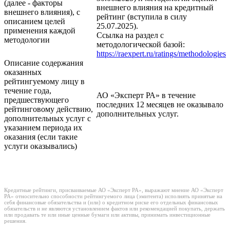
(далее - факторы
внешнего влияния на кредитный
внешнего влияния), с
рейтинг (вступила в силу
описанием целей
25.07.2025).
применения каждой
Ссылка на раздел с
методологии
методологической базой:
https://raexpert.ru/ratings/methodologies
Описание содержания
оказанных
рейтингуемому лицу в
течение года,
АО «Эксперт РА» в течение
предшествующего
последних 12 месяцев не оказывало
рейтинговому действию,
дополнительных услуг.
дополнительных услуг с
указанием периода их
оказания (если такие
услуги оказывались)
Кредитные рейтинги, присваиваемые АО «Эксперт РА», выражают мнение АО «Эксперт
РА» относительно способности рейтингуемого лица (эмитента) исполнять принятые на
себя финансовые обязательства и (или) о кредитном риске его отдельных финансовых
обязательств и не являются установлением фактов или рекомендацией покупать, держать
или продавать те или иные ценные бумаги или активы, принимать инвестиционные
решения.