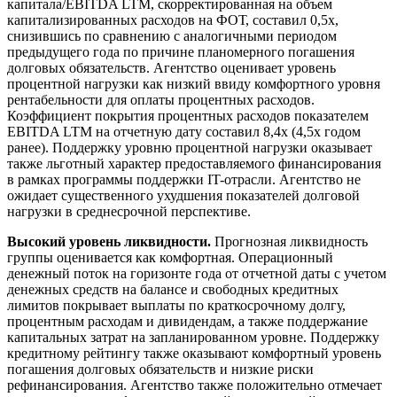
капитала/EBITDA LTM, скорректированная на объем
капитализированных расходов на ФОТ, составил 0,5х,
снизившись по сравнению с аналогичными периодом
предыдущего года по причине планомерного погашения
долговых обязательств. Агентство оценивает уровень
процентной нагрузки как низкий ввиду комфортного уровня
рентабельности для оплаты процентных расходов.
Коэффициент покрытия процентных расходов показателем
EBITDA LTM на отчетную дату составил 8,4х (4,5х годом
ранее). Поддержку уровню процентной нагрузки оказывает
также льготный характер предоставляемого финансирования
в рамках программы поддержки IT-отрасли. Агентство не
ожидает существенного ухудшения показателей долговой
нагрузки в среднесрочной перспективе.
Высокий уровень ликвидности.
Прогнозная ликвидность
группы оценивается как комфортная. Операционный
денежный поток на горизонте года от отчетной даты с учетом
денежных средств на балансе и свободных кредитных
лимитов покрывает выплаты по краткосрочному долгу,
процентным расходам и дивидендам, а также поддержание
капитальных затрат на запланированном уровне. Поддержку
кредитному рейтингу также оказывают комфортный уровень
погашения долговых обязательств и низкие риски
рефинансирования. Агентство также положительно отмечает