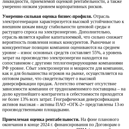
ликвидности, приемлемой оценкой рентабельности, а также
умеренно низким уровнем корпоративных рисков.
Умеренно-сильная оценка бизнес-профиля.
Отрасль
электрогенерации характеризуется высокой устойчивостью к
внешним шокам ввиду стабильности ценовой среды и
растущего спроса на электроэнергию. Дополнительно,
отрасль является крайне капиталоемкой, что сильно снижает
вероятность появления новых конкурентов. Рыночные и
конкурентные позиции компании оцениваются на среднем
уровне – износ основных средств составляет 55%, а уровень
затрат на производство электроэнергии находится на
сопоставимом с другими теплогенерирующими компаниями
РФ уровне. Сбыт электроэнергии и мощности для компании,
как и для большинства игроков на рынке, осуществляется на
оптовом рынке, что свидетельствует о высокой
диверсификации продаж. Агентство отмечает отсутствие
зависимости компании от труднозаменимого поставщика – на
долю крупнейшего контрагента в себестоимости приходится
не более 13% всех затрат. Географическая диверсификация
активов высокая – активы ПАО «ОГК-2» представлены 13-ю
производственными площадками.
Приемлемая оценка рентабельности.
На фоне планового
окончания в конце 2024 г. финансирования по Договорам о