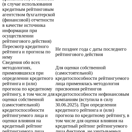
(в случае использования
кредитным рейтинговым
агентством бухгалтерской
(финансовой) отчетности
в качестве источника
информации при
осуществлении
рейтингового действия)
Пересмотр кредитного
Не позднее года с даты последнего
рейтинга и прогноза по
рейтингового действия
нему
Сведения обо всех
методологиях,
Для оценки собственной
применявшихся при
(самостоятельной)
определении кредитного
кредитоспособности рейтингуемого
рейтинга и (или)
лица применялась методология
прогноза по кредитному
присвоения рейтингов
рейтингу, в том числе для
кредитоспособности нефинансовым
оценки собственной
компаниям (вступила в силу
(самостоятельной)
30.06.2025). При определении
кредитоспособности
кредитного рейтинга и (или)
рейтингуемого лица и
прогноза по кредитному рейтингу, в
оценки влияния на
том числе для оценки влияния на
кредитный рейтинг
кредитный рейтинг рейтингуемого
рейтингуемого лица
лица факторов, не учитываемых