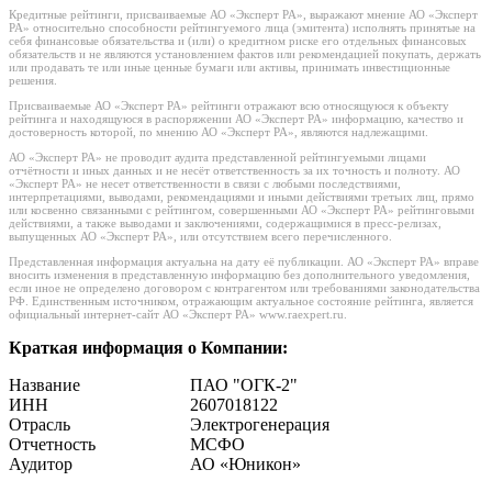
Кредитные рейтинги, присваиваемые АО «Эксперт РА», выражают мнение АО «Эксперт
РА» относительно способности рейтингуемого лица (эмитента) исполнять принятые на
себя финансовые обязательства и (или) о кредитном риске его отдельных финансовых
обязательств и не являются установлением фактов или рекомендацией покупать, держать
или продавать те или иные ценные бумаги или активы, принимать инвестиционные
решения.
Присваиваемые АО «Эксперт РА» рейтинги отражают всю относящуюся к объекту
рейтинга и находящуюся в распоряжении АО «Эксперт РА» информацию, качество и
достоверность которой, по мнению АО «Эксперт РА», являются надлежащими.
АО «Эксперт РА» не проводит аудита представленной рейтингуемыми лицами
отчётности и иных данных и не несёт ответственность за их точность и полноту. АО
«Эксперт РА» не несет ответственности в связи с любыми последствиями,
интерпретациями, выводами, рекомендациями и иными действиями третьих лиц, прямо
или косвенно связанными с рейтингом, совершенными АО «Эксперт РА» рейтинговыми
действиями, а также выводами и заключениями, содержащимися в пресс-релизах,
выпущенных АО «Эксперт РА», или отсутствием всего перечисленного.
Представленная информация актуальна на дату её публикации. АО «Эксперт РА» вправе
вносить изменения в представленную информацию без дополнительного уведомления,
если иное не определено договором с контрагентом или требованиями законодательства
РФ. Единственным источником, отражающим актуальное состояние рейтинга, является
официальный интернет-сайт АО «Эксперт РА» www.raexpert.ru.
Краткая информация о Компании:
Название
ПАО "ОГК-2"
ИНН
2607018122
Отрасль
Электрогенерация
Отчетность
МСФО
Аудитор
АО «Юникон»