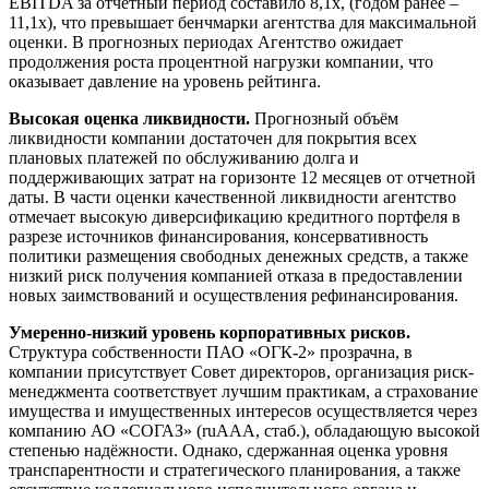
EBITDA за отчетный период составило 8,1х, (годом ранее –
11,1х), что превышает бенчмарки агентства для максимальной
оценки. В прогнозных периодах Агентство ожидает
продолжения роста процентной нагрузки компании, что
оказывает давление на уровень рейтинга.
Высокая оценка ликвидности.
Прогнозный объём
ликвидности компании достаточен для покрытия всех
плановых платежей по обслуживанию долга и
поддерживающих затрат на горизонте 12 месяцев от отчетной
даты. В части оценки качественной ликвидности агентство
отмечает высокую диверсификацию кредитного портфеля в
разрезе источников финансирования, консервативность
политики размещения свободных денежных средств, а также
низкий риск получения компанией отказа в предоставлении
новых заимствований и осуществления рефинансирования.
Умеренно-низкий уровень корпоративных рисков.
Структура собственности ПАО «ОГК-2» прозрачна, в
компании присутствует Совет директоров, организация риск-
менеджмента соответствует лучшим практикам, а страхование
имущества и имущественных интересов осуществляется через
компанию АО «СОГАЗ» (ruAAA, стаб.), обладающую высокой
степенью надёжности. Однако, сдержанная оценка уровня
транспарентности и стратегического планирования, а также