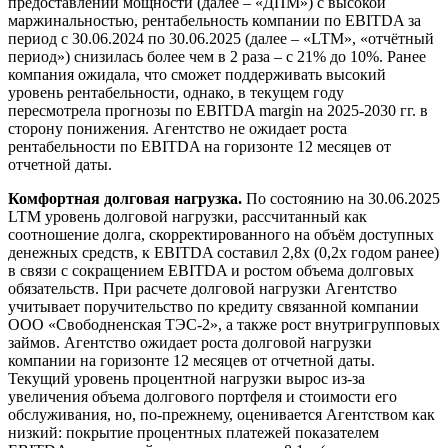
предоставлении мощности (далее – «ДПМ») с высокой
маржинальностью, рентабельность компании по EBITDA за
период с 30.06.2024 по 30.06.2025 (далее – «LTM», «отчётный
период») снизилась более чем в 2 раза – с 21% до 10%. Ранее
компания ожидала, что сможет поддерживать высокий
уровень рентабельности, однако, в текущем году
пересмотрела прогнозы по EBITDA margin на 2025-2030 гг. в
сторону понижения. Агентство не ожидает роста
рентабельности по EBITDA на горизонте 12 месяцев от
отчетной даты.
Комфортная долговая нагрузка.
По состоянию на 30.06.2025
LTM уровень долговой нагрузки, рассчитанный как
соотношение долга, скорректированного на объём доступных
денежных средств, к EBITDA составил 2,8х (0,2х годом ранее)
в связи с сокращением EBITDA и ростом объема долговых
обязательств. При расчете долговой нагрузки Агентство
учитывает поручительство по кредиту связанной компании
ООО «Свободненская ТЭС-2», а также рост внутригрупповых
займов. Агентство ожидает роста долговой нагрузки
компании на горизонте 12 месяцев от отчетной даты.
Текущий уровень процентной нагрузки вырос из-за
увеличения объема долгового портфеля и стоимости его
обслуживания, но, по-прежнему, оценивается Агентством как
низкий: покрытие процентных платежей показателем