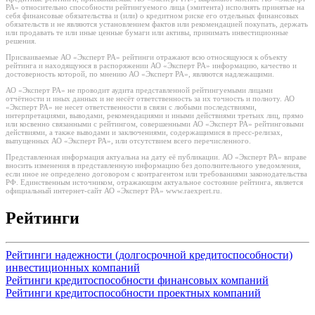
РА» относительно способности рейтингуемого лица (эмитента) исполнять принятые на
себя финансовые обязательства и (или) о кредитном риске его отдельных финансовых
обязательств и не являются установлением фактов или рекомендацией покупать, держать
или продавать те или иные ценные бумаги или активы, принимать инвестиционные
решения.
Присваиваемые АО «Эксперт РА» рейтинги отражают всю относящуюся к объекту
рейтинга и находящуюся в распоряжении АО «Эксперт РА» информацию, качество и
достоверность которой, по мнению АО «Эксперт РА», являются надлежащими.
АО «Эксперт РА» не проводит аудита представленной рейтингуемыми лицами
отчётности и иных данных и не несёт ответственность за их точность и полноту. АО
«Эксперт РА» не несет ответственности в связи с любыми последствиями,
интерпретациями, выводами, рекомендациями и иными действиями третьих лиц, прямо
или косвенно связанными с рейтингом, совершенными АО «Эксперт РА» рейтинговыми
действиями, а также выводами и заключениями, содержащимися в пресс-релизах,
выпущенных АО «Эксперт РА», или отсутствием всего перечисленного.
Представленная информация актуальна на дату её публикации. АО «Эксперт РА» вправе
вносить изменения в представленную информацию без дополнительного уведомления,
если иное не определено договором с контрагентом или требованиями законодательства
РФ. Единственным источником, отражающим актуальное состояние рейтинга, является
официальный интернет-сайт АО «Эксперт РА» www.raexpert.ru.
Рейтинги
Рейтинги надежности (долгосрочной кредитоспособности)
инвестиционных компаний
Рейтинги кредитоспособности финансовых компаний
Рейтинги кредитоспособности проектных компаний