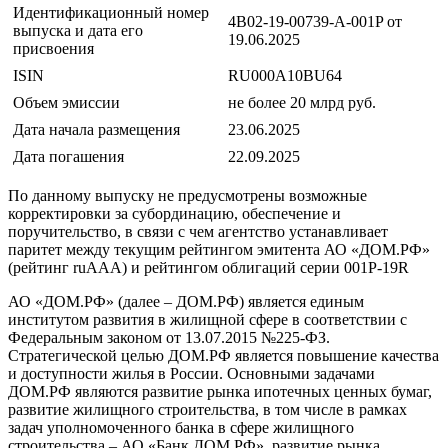
Идентификационный номер
4B02-19-00739-A-001P от
выпуска и дата его
19.06.2025
присвоения
ISIN
RU000A10BU64
Объем эмиссии
не более 20 млрд руб.
Дата начала размещения
23.06.2025
Дата погашения
22.09.2025
По данному выпуску не предусмотрены возможные
корректировки за субординацию, обеспечение и
поручительство, в связи с чем агентство устанавливает
паритет между текущим рейтингом эмитента АО «ДОМ.РФ»
(рейтинг ruAAA) и рейтингом облигаций серии 001Р-19R
АО «ДОМ.РФ» (далее – ДОМ.РФ) является единым
институтом развития в жилищной сфере в соответствии с
Федеральным законом от 13.07.2015 №225-ФЗ.
Стратегической целью ДОМ.РФ является повышение качества
и доступности жилья в России. Основными задачами
ДОМ.РФ являются развитие рынка ипотечных ценных бумаг,
развитие жилищного строительства, в том числе в рамках
задач уполномоченного банка в сфере жилищного
строительства – АО «Банк ДОМ.РФ», развитие рынка