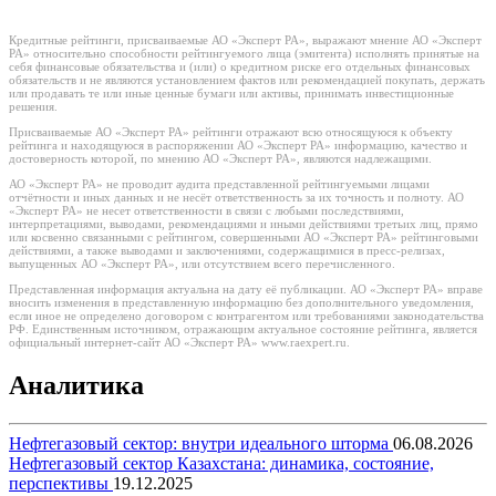
Кредитные рейтинги, присваиваемые АО «Эксперт РА», выражают мнение АО «Эксперт
РА» относительно способности рейтингуемого лица (эмитента) исполнять принятые на
себя финансовые обязательства и (или) о кредитном риске его отдельных финансовых
обязательств и не являются установлением фактов или рекомендацией покупать, держать
или продавать те или иные ценные бумаги или активы, принимать инвестиционные
решения.
Присваиваемые АО «Эксперт РА» рейтинги отражают всю относящуюся к объекту
рейтинга и находящуюся в распоряжении АО «Эксперт РА» информацию, качество и
достоверность которой, по мнению АО «Эксперт РА», являются надлежащими.
АО «Эксперт РА» не проводит аудита представленной рейтингуемыми лицами
отчётности и иных данных и не несёт ответственность за их точность и полноту. АО
«Эксперт РА» не несет ответственности в связи с любыми последствиями,
интерпретациями, выводами, рекомендациями и иными действиями третьих лиц, прямо
или косвенно связанными с рейтингом, совершенными АО «Эксперт РА» рейтинговыми
действиями, а также выводами и заключениями, содержащимися в пресс-релизах,
выпущенных АО «Эксперт РА», или отсутствием всего перечисленного.
Представленная информация актуальна на дату её публикации. АО «Эксперт РА» вправе
вносить изменения в представленную информацию без дополнительного уведомления,
если иное не определено договором с контрагентом или требованиями законодательства
РФ. Единственным источником, отражающим актуальное состояние рейтинга, является
официальный интернет-сайт АО «Эксперт РА» www.raexpert.ru.
Аналитика
Нефтегазовый сектор: внутри идеального шторма
06.08.2026
Нефтегазовый сектор Казахстана: динамика, состояние,
перспективы
19.12.2025