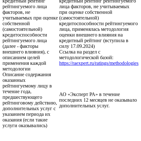
кредитный рейтинг
кредитный рейтинг рейтингуемого
рейтингуемого лица
лица факторов, не учитываемых
факторов, не
при оценке собственной
учитываемых при оценке
(самостоятельной)
собственной
кредитоспособности рейтингуемого
(самостоятельной)
лица, применялась методология
кредитоспособности
оценки внешнего влияния на
рейтингуемого лица
кредитный рейтинг (вступила в
(далее - факторы
силу 17.09.2024)
внешнего влияния), с
Ссылка на раздел с
описанием целей
методологической базой:
применения каждой
https://raexpert.ru/ratings/methodologies
методологии
Описание содержания
оказанных
рейтингуемому лицу в
течение года,
АО «Эксперт РА» в течение
предшествующего
последних 12 месяцев не оказывало
рейтинговому действию,
дополнительных услуг.
дополнительных услуг с
указанием периода их
оказания (если такие
услуги оказывались)