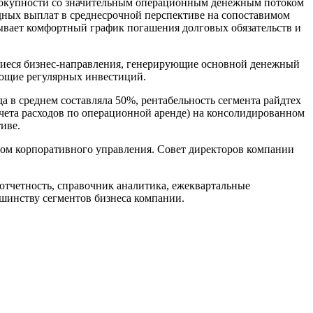
овокупности со значительным операционным денежным потоком
дных выплат в среднесрочной перспективе на сопоставимом
ывает комфортный график погашения долговых обязательств и
вшиеся бизнес-направления, генерирующие основной денежный
ующие регулярных инвестиций.
а в среднем составляла 50%, рентабельность сегмента райдтех
чета расходов по операционной аренде) на консолидированном
ктиве.
вом корпоративного управления. Совет директоров компании
отчетность, справочник аналитика, ежеквартальные
ьшинству сегментов бизнеса компании.