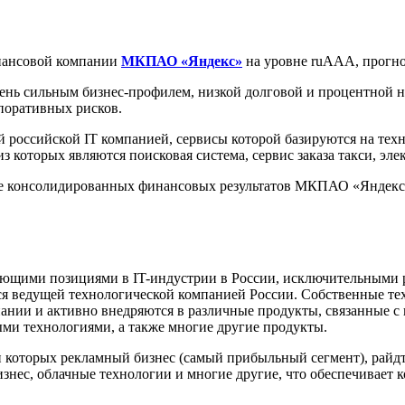
ансовой компании
МКПАО «Яндекс»
на уровне ruААА, прогно
ь сильным бизнес-профилем, низкой долговой и процентной на
поративных рисков.
 российской IT компанией, сервисы которой базируются на тех
з которых являются поисковая система, сервис заказа такси, эл
е консолидированных финансовых результатов МКПАО «Яндекс» з
ющими позициями в IT-индустрии в России,
исключительными 
ся ведущей технологической компанией России. Собственные тех
мпании и активно внедряются в различные продукты, связанные
и технологиями, а также многие другие продукты.
 которых рекламный бизнес (самый прибыльный сегмент), райдте
изнес, облачные технологии и многие другие, что обеспечивае