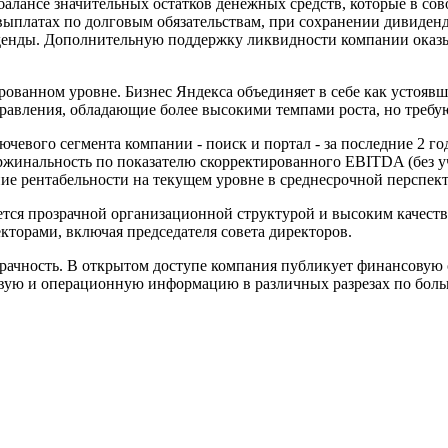
балансе значительных остатков денежных средств, которые в с
ыплатах по долговым обязательствам, при сохранении дивиден
виденды. Дополнительную поддержку ликвидности компании оказ
рованном уровне.
Бизнес Яндекса объединяет в себе как устоя
правления, обладающие более высокими темпами роста, но треб
евого сегмента компании - поиск и портал - за последние 2 год
аржинальность по показателю скорректированного EBITDA (без у
ение рентабельности на текущем уровне в среднесрочной перспе
ется прозрачной организационной структурой и высоким качест
кторами, включая председателя совета директоров.
рачность. В открытом доступе компания публикует финансовую 
вую и операционную информацию в различных разрезах по бол