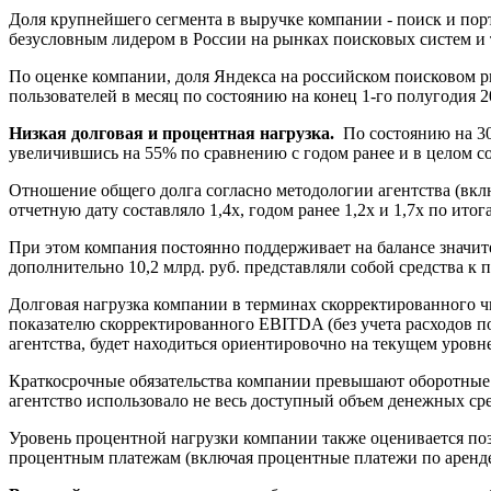
Доля крупнейшего сегмента в выручке компании - поиск и порт
безусловным лидером в России на рынках поисковых систем и 
По оценке компании, доля Яндекса на российском поисковом рын
пользователей в месяц по состоянию на конец 1-го полугодия
Низкая долговая и процентная нагрузка.
По состоянию на 30.
увеличившись на 55% по сравнению с годом ранее и в целом с
Отношение общего долга согласно методологии агентства (вклю
отчетную дату составляло 1,4х, годом ранее 1,2х и 1,7х по итог
При этом компания постоянно поддерживает на балансе значите
дополнительно 10,2 млрд. руб. представляли собой средства к
Долговая нагрузка компании в терминах скорректированного чи
показателю скорректированного EBITDA (без учета расходов по
агентства, будет находиться ориентировочно на текущем уровне
Краткосрочные обязательства компании превышают оборотные а
агентство использовало не весь доступный объем денежных сре
Уровень процентной нагрузки компании также оценивается поз
процентным платежам (включая процентные платежи по аренде) 