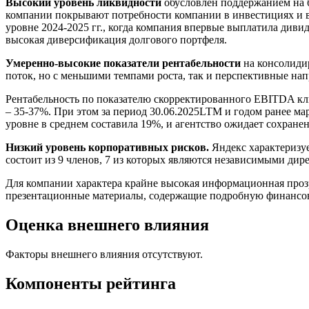
Высокий уровень ликвидности
обусловлен поддержанием на 
компании покрывают потребности компании в инвестициях и в
уровне 2024-2025 гг., когда компания впервые выплатила ди
высокая диверсификация долгового портфеля.
Умеренно-высокие показатели рентабельности
на консолиди
поток, но с меньшими темпами роста, так и перспективные на
Рентабельность по показателю скорректированного EBITDA ключ
– 35-37%. При этом за период 30.06.2025LTM и годом ранее м
уровне в среднем составила 19%, и агентство ожидает сохран
Низкий уровень корпоративных рисков.
Яндекс характеризу
состоит из 9 членов, 7 из которых являются независимыми дире
Для компании характера крайне высокая информационная проз
презентационные материалы, содержащие подробную финансо
Оценка внешнего влияния
Факторы внешнего влияния отсутствуют.
Компоненты рейтинга