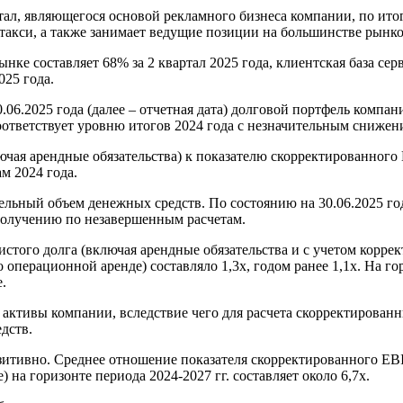
ал, являющегося основой рекламного бизнеса компании, по итог
такси, а также занимает ведущие позиции на большинстве рынко
ке составляет 68% за 2 квартал 2025 года, клиентская база сер
 2025 года.
06.2025 года (далее – отчетная дата) долговой портфель компани
оответствует уровню итогов 2024 года с незначительным снижен
чая арендные обязательства) к показателю скорректированного 
ам 2024 года.
льный объем денежных средств. По состоянию на 30.06.2025 год
 получению по незавершенным расчетам.
стого долга (включая арендные обязательства и с учетом корре
 операционной аренде) составляло 1,3х, годом ранее 1,1х. На г
.
ктивы компании, вследствие чего для расчета скорректированны
дств.
итивно. Среднее отношение показателя скорректированного EBI
на горизонте периода 2024-2027 гг. составляет около 6,7х.