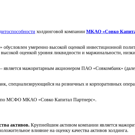
едитоспособности
холдинговой компании
МКАО «Совко Капита
 обусловлен умеренно высокой оценкой инвестиционной полити
й, высокой оценкой уровня ликвидности и маржинальности, ни
 – является мажоритарным акционером ПАО «Совкомбанк» (дале
нк, специализирующийся на розничных и корпоративных операц
ти по МСФО МКАО «Совко Капитал Партнерс».
ства активов.
Крупнейшим активом компании является мажорит
оложительное влияние на оценку качества активов холдинга.