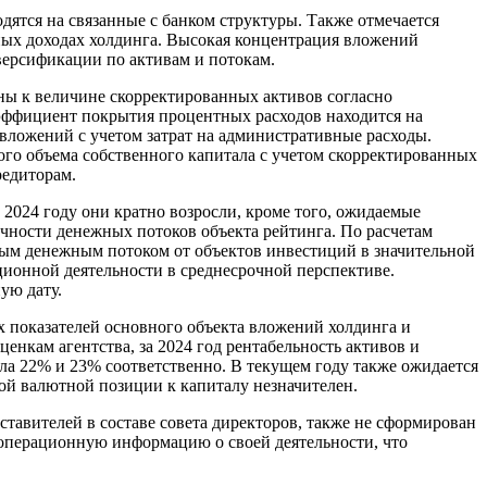
ятся на связанные с банком структуры. Также отмечается
пных доходах холдинга. Высокая концентрация вложений
версификации по активам и потокам.
ны к величине скорректированных активов согласно
оэффициент покрытия процентных расходов находится на
 вложений с учетом затрат на административные расходы.
го объема собственного капитала с учетом скорректированных
редиторам.
2024 году они кратно возросли, кроме того, ожидаемые
чности денежных потоков объекта рейтинга. По расчетам
ным денежным потоком от объектов инвестиций в значительной
ционной деятельности в среднесрочной перспективе.
ую дату.
 показателей основного объекта вложений холдинга и
енкам агентства, за 2024 год рентабельность активов и
ла 22% и 23% соответственно. В текущем году также ожидается
ой валютной позиции к капиталу незначителен.
тавителей в составе совета директоров, также не сформирован
операционную информацию о своей деятельности, что