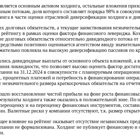
вляется основным активом холдинга, остальные вложения приход
жным потокам, доля которого составляет порядка 98% в совоку
тинга в части оценки отраслевой диверсификации холдинга и ди
х долговых обязательств, а текущие заимствования незначитель
у рейтингу в рамках оценки фактора финансового левериджа. К
ие долговых обязательств относительно дивидендного потока от
едствами позитивно оценивается агентством ввиду значительно
ложительно повлияла на высокую диверсификацию пассивов по к
лись дивидендные выплаты от основного объекта вложений, а в 
ия ликвидности, что позволяет высоко оценить фактор достато
мпании на 31.12.2024 в совокупности с планируемым операцион
а, процентных платежей и потребность в финансировании опера
незначительного размера краткосрочных обязательств на отчетн
ошло восстановление чистой прибыли на фоне роста финансовых
зультаты холдинга также оказались в положительной зоне. По оц
переоценку и на переоценку финансовых инструментов, состави
и. Валютные риски у компании отсутствуют, т.к. размер открыт
е влияние на рейтинг оказывает отсутствие независимых предс
мпании не формализована. Холдинг не публикует финансовую и 
и.