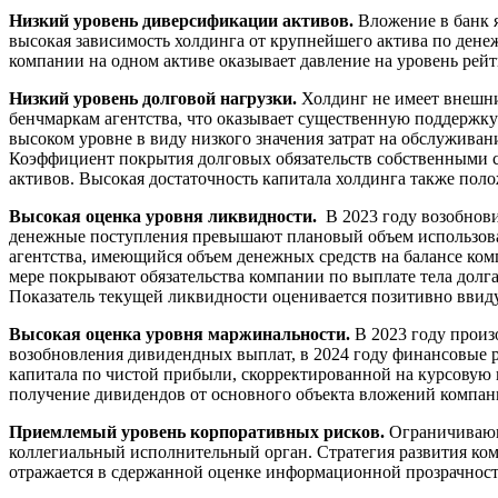
Низкий уровень диверсификации активов.
Вложение в банк я
высокая зависимость холдинга от крупнейшего актива по дене
компании на одном активе оказывает давление на уровень рей
Низкий уровень долговой нагрузки.
Холдинг не имеет внешни
бенчмаркам агентства, что оказывает существенную поддержк
высоком уровне в виду низкого значения затрат на обслуживан
Коэффициент покрытия долговых обязательств собственными ср
активов. Высокая достаточность капитала холдинга также по
Высокая оценка уровня ликвидности.
В 2023 году возобнови
денежные поступления превышают плановый объем использован
агентства, имеющийся объем денежных средств на балансе ко
мере покрывают обязательства компании по выплате тела долг
Показатель текущей ликвидности оценивается позитивно ввиду 
Высокая оценка уровня маржинальности.
В 2023 году произ
возобновления дивидендных выплат, в 2024 году финансовые ре
капитала по чистой прибыли, скорректированной на курсовую 
получение дивидендов от основного объекта вложений компани
Приемлемый уровень корпоративных рисков.
Ограничивающе
коллегиальный исполнительный орган. Стратегия развития ко
отражается в сдержанной оценке информационной прозрачност