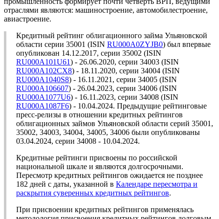
промышленность формирует почти четверть ВРП, ведущими
отраслями являются: машиностроение, автомобилестроение,
авиастроение.
Кредитный рейтинг облигационного займа Ульяновской
области серии 35001 (ISIN
RU000A0ZYJB0
) был впервые
опубликован 14.12.2017, серии 35002 (ISIN
RU000A101U61
) - 26.06.2020, серии 34003 (ISIN
RU000A102CX8
) - 18.11.2020, серии 34004 (ISIN
RU000A1040S8
) - 16.11.2021, серии 34005 (ISIN
RU000A106607
) - 26.04.2023, серии 34006 (ISIN
RU000A1077U6
) - 16.11.2023, серии 34008 (ISIN
RU000A1087F6
) - 10.04.2024. Предыдущие рейтинговые
пресс-релизы в отношении кредитных рейтингов
облигационных займов Ульяновской области серий 35001,
35002, 34003, 34004, 34005, 34006 были опубликованы
03.04.2024, серии 34008 - 10.04.2024.
Кредитные рейтинги присвоены по российской
национальной шкале и являются долгосрочными.
Пересмотр кредитных рейтингов ожидается не позднее
182 дней с даты, указанной в
Календаре пересмотра и
раскрытия суверенных кредитных рейтингов
.
При присвоении кредитных рейтингов применялась
методология присвоения кредитных рейтингов долговым