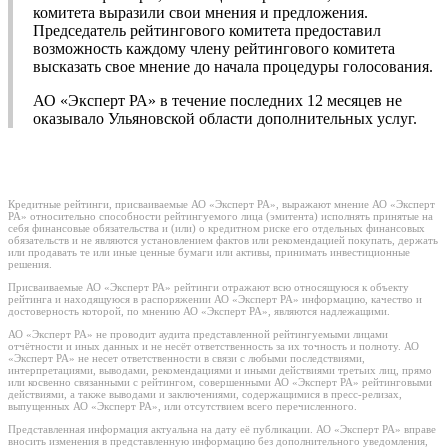
комитета выразили свои мнения и предложения.
Председатель рейтингового комитета предоставил
возможность каждому члену рейтингового комитета
высказать свое мнение до начала процедуры голосования.
АО «Эксперт РА» в течение последних 12 месяцев не
оказывало Ульяновской области дополнительных услуг.
Кредитные рейтинги, присваиваемые АО «Эксперт РА», выражают мнение АО «Эксперт
РА» относительно способности рейтингуемого лица (эмитента) исполнять принятые на
себя финансовые обязательства и (или) о кредитном риске его отдельных финансовых
обязательств и не являются установлением фактов или рекомендацией покупать, держать
или продавать те или иные ценные бумаги или активы, принимать инвестиционные
решения.
Присваиваемые АО «Эксперт РА» рейтинги отражают всю относящуюся к объекту
рейтинга и находящуюся в распоряжении АО «Эксперт РА» информацию, качество и
достоверность которой, по мнению АО «Эксперт РА», являются надлежащими.
АО «Эксперт РА» не проводит аудита представленной рейтингуемыми лицами
отчётности и иных данных и не несёт ответственность за их точность и полноту. АО
«Эксперт РА» не несет ответственности в связи с любыми последствиями,
интерпретациями, выводами, рекомендациями и иными действиями третьих лиц, прямо
или косвенно связанными с рейтингом, совершенными АО «Эксперт РА» рейтинговыми
действиями, а также выводами и заключениями, содержащимися в пресс-релизах,
выпущенных АО «Эксперт РА», или отсутствием всего перечисленного.
Представленная информация актуальна на дату её публикации. АО «Эксперт РА» вправе
вносить изменения в представленную информацию без дополнительного уведомления,