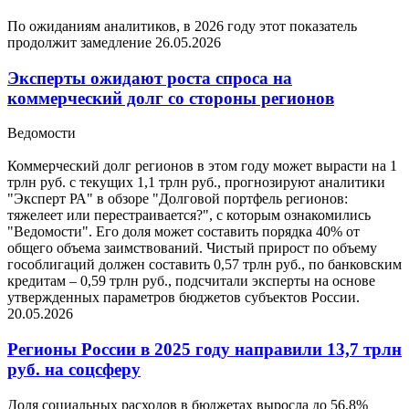
По ожиданиям аналитиков, в 2026 году этот показатель
продолжит замедление
26.05.2026
Эксперты ожидают роста спроса на
коммерческий долг со стороны регионов
Ведомости
Коммерческий долг регионов в этом году может вырасти на 1
трлн руб. с текущих 1,1 трлн руб., прогнозируют аналитики
"Эксперт РА" в обзоре "Долговой портфель регионов:
тяжелеет или перестраивается?", с которым ознакомились
"Ведомости". Его доля может составить порядка 40% от
общего объема заимствований. Чистый прирост по объему
гособлигаций должен составить 0,57 трлн руб., по банковским
кредитам – 0,59 трлн руб., подсчитали эксперты на основе
утвержденных параметров бюджетов субъектов России.
20.05.2026
Регионы России в 2025 году направили 13,7 трлн
руб. на соцсферу
Доля социальных расходов в бюджетах выросла до 56,8%