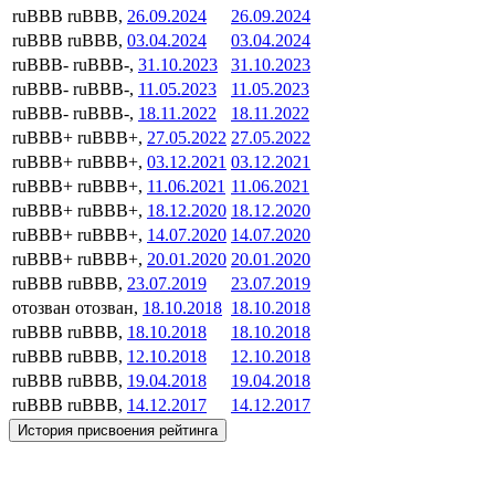
ruBBB
ruBBB,
26.09.2024
26.09.2024
ruBBB
ruBBB,
03.04.2024
03.04.2024
ruBBB-
ruBBB-,
31.10.2023
31.10.2023
ruBBB-
ruBBB-,
11.05.2023
11.05.2023
ruBBB-
ruBBB-,
18.11.2022
18.11.2022
ruBBB+
ruBBB+,
27.05.2022
27.05.2022
ruBBB+
ruBBB+,
03.12.2021
03.12.2021
ruBBB+
ruBBB+,
11.06.2021
11.06.2021
ruBBB+
ruBBB+,
18.12.2020
18.12.2020
ruBBB+
ruBBB+,
14.07.2020
14.07.2020
ruBBB+
ruBBB+,
20.01.2020
20.01.2020
ruBBB
ruBBB,
23.07.2019
23.07.2019
отозван
отозван,
18.10.2018
18.10.2018
ruBBB
ruBBB,
18.10.2018
18.10.2018
ruBBB
ruBBB,
12.10.2018
12.10.2018
ruBBB
ruBBB,
19.04.2018
19.04.2018
ruBBB
ruBBB,
14.12.2017
14.12.2017
История присвоения рейтинга