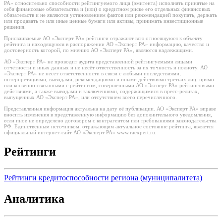
РА» относительно способности рейтингуемого лица (эмитента) исполнять принятые на
себя финансовые обязательства и (или) о кредитном риске его отдельных финансовых
обязательств и не являются установлением фактов или рекомендацией покупать, держать
или продавать те или иные ценные бумаги или активы, принимать инвестиционные
решения.
Присваиваемые АО «Эксперт РА» рейтинги отражают всю относящуюся к объекту
рейтинга и находящуюся в распоряжении АО «Эксперт РА» информацию, качество и
достоверность которой, по мнению АО «Эксперт РА», являются надлежащими.
АО «Эксперт РА» не проводит аудита представленной рейтингуемыми лицами
отчётности и иных данных и не несёт ответственность за их точность и полноту. АО
«Эксперт РА» не несет ответственности в связи с любыми последствиями,
интерпретациями, выводами, рекомендациями и иными действиями третьих лиц, прямо
или косвенно связанными с рейтингом, совершенными АО «Эксперт РА» рейтинговыми
действиями, а также выводами и заключениями, содержащимися в пресс-релизах,
выпущенных АО «Эксперт РА», или отсутствием всего перечисленного.
Представленная информация актуальна на дату её публикации. АО «Эксперт РА» вправе
вносить изменения в представленную информацию без дополнительного уведомления,
если иное не определено договором с контрагентом или требованиями законодательства
РФ. Единственным источником, отражающим актуальное состояние рейтинга, является
официальный интернет-сайт АО «Эксперт РА» www.raexpert.ru.
Рейтинги
Рейтинги кредитоспособности региона (муниципалитета)
Аналитика