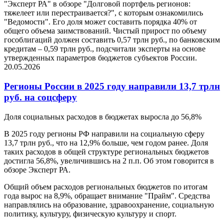
"Эксперт РА" в обзоре "Долговой портфель регионов:
тяжелеет или перестраивается?", с которым ознакомились
"Ведомости". Его доля может составить порядка 40% от
общего объема заимствований. Чистый прирост по объему
гособлигаций должен составить 0,57 трлн руб., по банковским
кредитам – 0,59 трлн руб., подсчитали эксперты на основе
утвержденных параметров бюджетов субъектов России.
20.05.2026
Регионы России в 2025 году направили 13,7 трлн
руб. на соцсферу
Доля социальных расходов в бюджетах выросла до 56,8%
В 2025 году регионы РФ направили на социальную сферу
13,7 трлн руб., что на 12,9% больше, чем годом ранее. Доля
таких расходов в общей структуре региональных бюджетов
достигла 56,8%, увеличившись на 2 п.п. Об этом говорится в
обзоре Эксперт РА.
Общий объем расходов региональных бюджетов по итогам
года вырос на 8,9%, обращает внимание "Прайм". Средства
направлялись на образование, здравоохранение, социальную
политику, культуру, физическую культуру и спорт.