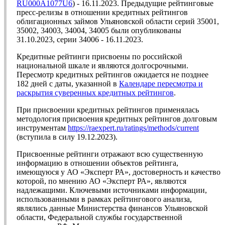
RU000A1077U6
) - 16.11.2023. Предыдущие рейтинговые
пресс-релизы в отношении кредитных рейтингов
облигационных займов Ульяновской области серий 35001,
35002, 34003, 34004, 34005 были опубликованы
31.10.2023, серии 34006 - 16.11.2023.
Кредитные рейтинги присвоены по российской
национальной шкале и являются долгосрочными.
Пересмотр кредитных рейтингов ожидается не позднее
182 дней с даты, указанной в
Календаре пересмотра и
раскрытия суверенных кредитных рейтингов
.
При присвоении кредитных рейтингов применялась
методология присвоения кредитных рейтингов долговым
инструментам
https://raexpert.ru/ratings/methods/current
(вступила в силу 19.12.2023).
Присвоенные рейтинги отражают всю существенную
информацию в отношении объектов рейтинга,
имеющуюся у АО «Эксперт РА», достоверность и качество
которой, по мнению АО «Эксперт РА», являются
надлежащими. Ключевыми источниками информации,
использованными в рамках рейтингового анализа,
являлись данные Министерства финансов Ульяновской
области, Федеральной службы государственной