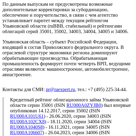
По данным выпускам не предусмотрены возможные
дополнительные корректировки за субординацию,
обеспечение и поручительство, в связи с чем агентство
устанавливает паритет между текущим рейтингом
Ульяновской области (ruBBB, стабильный) и рейтингами
облигаций серий 35001, 35002, 34003, 34004, 34005 и 34006.
Ульяновская область – субъект Российской Федерации,
входящий в состав Приволжского федерального округа. В
отраслевой структуре экономики региона доминируют
обрабатывающие производства. Обрабатывающая
промышленность формирует почти четверть ВРП, ведущими
отраслями являются: машиностроение, автомобилестроение,
авиастроение.
Контакты для СМИ:
pr@raexpert.ru
, тел.: +7 (495) 225-34-44.
Кредитный рейтинг облигационного займа Ульяновской
области серии 35001 (ISIN
RU000A0ZYJB0
) был впервые
опубликован 14.12.2017, серии 35002 (ISIN
RU000A101U61
) - 26.06.2020, серии 34003 (ISIN
RU000A102CX8
) - 18.11.2020, серии 34004 (ISIN
RU000A1040S8
) - 16.11.2021, серии 34005 (ISIN
RU000A106607
) - 26.04.2023, серии 34006 (ISIN