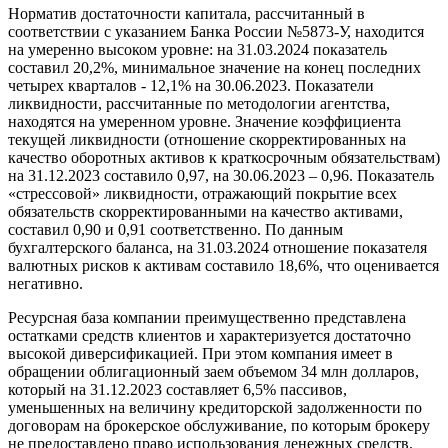
Норматив достаточности капитала, рассчитанный в
соответствии с указанием Банка России №5873-У, находится
на умеренно высоком уровне: на 31.03.2024 показатель
составил 20,2%, минимальное значение на конец последних
четырех кварталов - 12,1% на 30.06.2023. Показатели
ликвидности, рассчитанные по методологии агентства,
находятся на умеренном уровне. Значение коэффициента
текущей ликвидности (отношение скорректированных на
качество оборотных активов к краткосрочным обязательствам)
на 31.12.2023 составило 0,97, на 30.06.2023 – 0,96. Показатель
«стрессовой» ликвидности, отражающий покрытие всех
обязательств скорректированными на качество активами,
составил 0,90 и 0,91 соответственно. По данным
бухгалтерского баланса, на 31.03.2024 отношение показателя
валютных рисков к активам составило 18,6%, что оценивается
негативно.
Ресурсная база компании преимущественно представлена
остатками средств клиентов и характеризуется достаточно
высокой диверсификацией. При этом компания имеет в
обращении облигационный заем объемом 34 млн долларов,
который на 31.12.2023 составляет 6,5% пассивов,
уменьшенных на величину кредиторской задолженности по
договорам на брокерское обслуживание, по которым брокеру
не предоставлено право использования денежных средств.