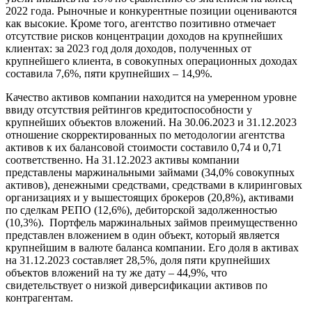
2022 года. Рыночные и конкурентные позиции оцениваются
как высокие. Кроме того, агентство позитивно отмечает
отсутствие рисков концентрации доходов на крупнейших
клиентах: за 2023 год доля доходов, полученных от
крупнейшего клиента, в совокупных операционных доходах
составила 7,6%, пяти крупнейших – 14,9%.
Качество активов компании находится на умеренном уровне
ввиду отсутствия рейтингов кредитоспособности у
крупнейших объектов вложений. На 30.06.2023 и 31.12.2023
отношение скорректированных по методологии агентства
активов к их балансовой стоимости составило 0,74 и 0,71
соответственно. На 31.12.2023 активы компании
представлены маржинальными займами (34,0% совокупных
активов), денежными средствами, средствами в клиринговых
организациях и у вышестоящих брокеров (20,8%), активами
по сделкам РЕПО (12,6%), дебиторской задолженностью
(10,3%). Портфель маржинальных займов преимущественно
представлен вложением в один объект, который является
крупнейшим в валюте баланса компании. Его доля в активах
на 31.12.2023 составляет 28,5%, доля пяти крупнейших
объектов вложений на ту же дату – 44,9%, что
свидетельствует о низкой диверсификации активов по
контрагентам.