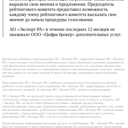
выразили свои мнения и предложения. Председатель
рейтингового комитета предоставил возможность
каждому члену рейтингового комитета высказать свое
мнение до начала процедуры голосования.
АО «Эксперт РА» в течение последних 12 месяцев не
оказывало ООО «Цифра брокер» дополнительных услуг.
Кредитные рейтинги, присваиваемые АО «Эксперт РА», выражают мнение АО «Эксперт
РА» относительно способности рейтингуемого лица (эмитента) исполнять принятые на
себя финансовые обязательства и (или) о кредитном риске его отдельных финансовых
обязательств и не являются установлением фактов или рекомендацией покупать, держать
или продавать те или иные ценные бумаги или активы, принимать инвестиционные
решения.
Присваиваемые АО «Эксперт РА» рейтинги отражают всю относящуюся к объекту
рейтинга и находящуюся в распоряжении АО «Эксперт РА» информацию, качество и
достоверность которой, по мнению АО «Эксперт РА», являются надлежащими.
АО «Эксперт РА» не проводит аудита представленной рейтингуемыми лицами
отчётности и иных данных и не несёт ответственность за их точность и полноту. АО
«Эксперт РА» не несет ответственности в связи с любыми последствиями,
интерпретациями, выводами, рекомендациями и иными действиями третьих лиц, прямо
или косвенно связанными с рейтингом, совершенными АО «Эксперт РА» рейтинговыми
действиями, а также выводами и заключениями, содержащимися в пресс-релизах,
выпущенных АО «Эксперт РА», или отсутствием всего перечисленного.
Представленная информация актуальна на дату её публикации. АО «Эксперт РА» вправе
вносить изменения в представленную информацию без дополнительного уведомления,