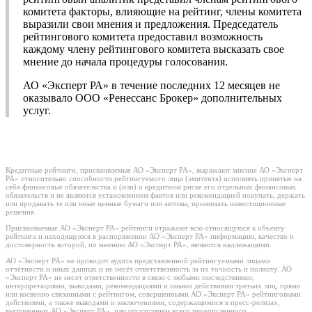
комитета факторы, влияющие на рейтинг, члены комитета
выразили свои мнения и предложения. Председатель
рейтингового комитета предоставил возможность
каждому члену рейтингового комитета высказать свое
мнение до начала процедуры голосования.
АО «Эксперт РА» в течение последних 12 месяцев не
оказывало ООО «Ренессанс Брокер» дополнительных
услуг.
Кредитные рейтинги, присваиваемые АО «Эксперт РА», выражают мнение АО «Эксперт
РА» относительно способности рейтингуемого лица (эмитента) исполнять принятые на
себя финансовые обязательства и (или) о кредитном риске его отдельных финансовых
обязательств и не являются установлением фактов или рекомендацией покупать, держать
или продавать те или иные ценные бумаги или активы, принимать инвестиционные
решения.
Присваиваемые АО «Эксперт РА» рейтинги отражают всю относящуюся к объекту
рейтинга и находящуюся в распоряжении АО «Эксперт РА» информацию, качество и
достоверность которой, по мнению АО «Эксперт РА», являются надлежащими.
АО «Эксперт РА» не проводит аудита представленной рейтингуемыми лицами
отчётности и иных данных и не несёт ответственность за их точность и полноту. АО
«Эксперт РА» не несет ответственности в связи с любыми последствиями,
интерпретациями, выводами, рекомендациями и иными действиями третьих лиц, прямо
или косвенно связанными с рейтингом, совершенными АО «Эксперт РА» рейтинговыми
действиями, а также выводами и заключениями, содержащимися в пресс-релизах,
выпущенных АО «Эксперт РА», или отсутствием всего перечисленного.