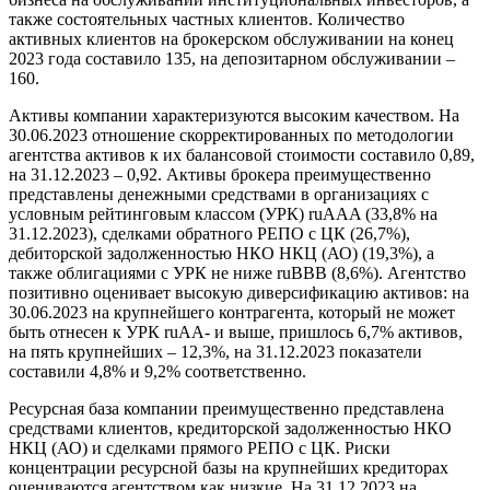
также состоятельных частных клиентов. Количество
активных клиентов на брокерском обслуживании на конец
2023 года составило 135, на депозитарном обслуживании –
160.
Активы компании характеризуются высоким качеством. На
30.06.2023 отношение скорректированных по методологии
агентства активов к их балансовой стоимости составило 0,89,
на 31.12.2023 – 0,92. Активы брокера преимущественно
представлены денежными средствами в организациях с
условным рейтинговым классом (УРК) ruAAA (33,8% на
31.12.2023), сделками обратного РЕПО с ЦК (26,7%),
дебиторской задолженностью НКО НКЦ (АО) (19,3%), а
также облигациями с УРК не ниже ruВВВ (8,6%). Агентство
позитивно оценивает высокую диверсификацию активов: на
30.06.2023 на крупнейшего контрагента, который не может
быть отнесен к УРК ruAA- и выше, пришлось 6,7% активов,
на пять крупнейших – 12,3%, на 31.12.2023 показатели
составили 4,8% и 9,2% соответственно.
Ресурсная база компании преимущественно представлена
средствами клиентов, кредиторской задолженностью НКО
НКЦ (АО) и сделками прямого РЕПО с ЦК. Риски
концентрации ресурсной базы на крупнейших кредиторах
оцениваются агентством как низкие. На 31.12.2023 на