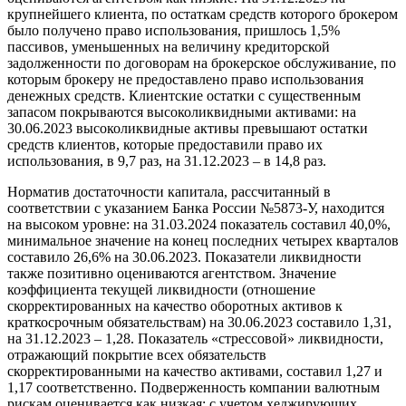
крупнейшего клиента, по остаткам средств которого брокером
было получено право использования, пришлось 1,5%
пассивов, уменьшенных на величину кредиторской
задолженности по договорам на брокерское обслуживание, по
которым брокеру не предоставлено право использования
денежных средств. Клиентские остатки с существенным
запасом покрываются высоколиквидными активами: на
30.06.2023 высоколиквидные активы превышают остатки
средств клиентов, которые предоставили право их
использования, в 9,7 раз, на 31.12.2023 – в 14,8 раз.
Норматив достаточности капитала, рассчитанный в
соответствии с указанием Банка России №5873-У, находится
на высоком уровне: на 31.03.2024 показатель составил 40,0%,
минимальное значение на конец последних четырех кварталов
составило 26,6% на 30.06.2023. Показатели ликвидности
также позитивно оцениваются агентством. Значение
коэффициента текущей ликвидности (отношение
скорректированных на качество оборотных активов к
краткосрочным обязательствам) на 30.06.2023 составило 1,31,
на 31.12.2023 – 1,28. Показатель «стрессовой» ликвидности,
отражающий покрытие всех обязательств
скорректированными на качество активами, составил 1,27 и
1,17 соответственно. Подверженность компании валютным
рискам оценивается как низкая: с учетом хеджирующих