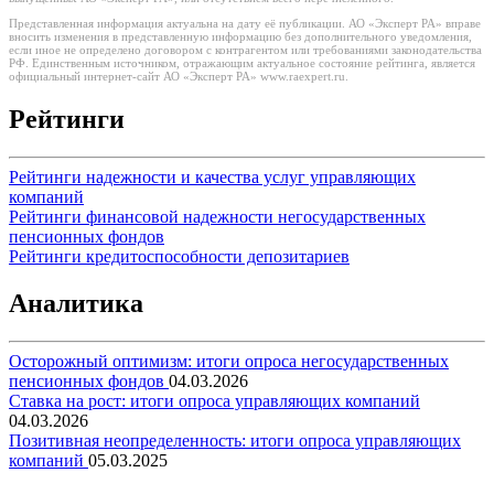
Представленная информация актуальна на дату её публикации. АО «Эксперт РА» вправе
вносить изменения в представленную информацию без дополнительного уведомления,
если иное не определено договором с контрагентом или требованиями законодательства
РФ. Единственным источником, отражающим актуальное состояние рейтинга, является
официальный интернет-сайт АО «Эксперт РА» www.raexpert.ru.
Рейтинги
Рейтинги надежности и качества услуг управляющих
компаний
Рейтинги финансовой надежности негосударственных
пенсионных фондов
Рейтинги кредитоспособности депозитариев
Аналитика
Осторожный оптимизм: итоги опроса негосударственных
пенсионных фондов
04.03.2026
Ставка на рост: итоги опроса управляющих компаний
04.03.2026
Позитивная неопределенность: итоги опроса управляющих
компаний
05.03.2025