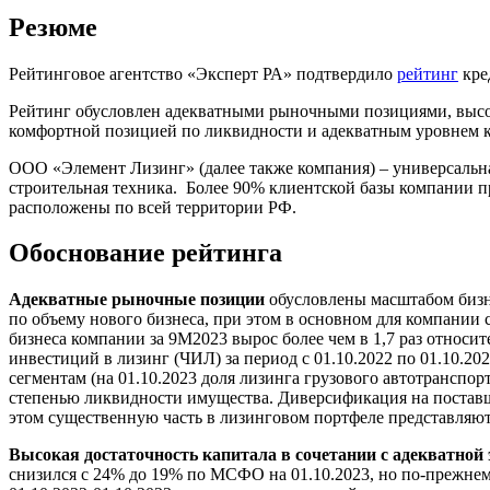
Резюме
Рейтинговое агентство «Эксперт РА» подтвердило
рейтинг
кре
Рейтинг обусловлен адекватными рыночными позициями, высок
комфортной позицией по ликвидности и адекватным уровнем 
ООО «Элемент Лизинг» (далее также компания) – универсальная
строительная техника. Более 90% клиентской базы компании пр
расположены по всей территории РФ.
Обоснование рейтинга
Адекватные рыночные позиции
обусловлены масштабом бизне
по объему нового бизнеса, при этом в основном для компании с
бизнеса компании за 9М2023 вырос более чем в 1,7 раз относит
инвестиций в лизинг (ЧИЛ) за период с 01.10.2022 по 01.10.2
сегментам (на 01.10.2023 доля лизинга грузового автотранспо
степенью ликвидности имущества. Диверсификация на поставщи
этом существенную часть в лизинговом портфеле представляю
Высокая достаточность капитала в сочетании с адекватной
снизился с 24% до 19% по МСФО на 01.10.2023, но по-прежнем