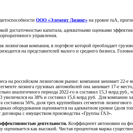
дитоспособности
ООО «Элемент Лизинг»
на уровне ruА, прогн
ой достаточностью капитала, адекватными оценками эффективно
корпоративного управления.
 лизинговая компания, в портфеле которой преобладает грузово
иходится на представителей малого и среднего бизнеса. Головн
са на российском лизинговом рынке: компания занимает 22-е ме
егменте лизинга грузовых автомобилей она занимает 17-е место,
ельно аналогичного периода 2022-го и составил 15,3 млрд руб., 
023 увеличился на 38% и составил 15,6 млрд руб. Для компании
рта составила 56%, доля трех крупнейших сегментов лизингового
ках оборудования оценивается на адекватном уровне (доля топ-
т договоры с имуществом производства «Группы ГАЗ».
 эффективностью деятельности.
Коэффициент автономии на фоне
у оценивается как высокий. Чистая процентная маржа существен