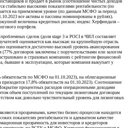
 поставщиков и продает в рынок (соотношение чистых доходов
ется стабильно высокими показателями рентабельности (по
вается на приемлемом уровне (по данным МСФО за период
1.10.2023 все активы и пассивы номинированы в рублях).
совокупной величины кредитных рисков; индекс Херфиндаля –
нгового портфеля.
проблемных сделок (доля stage 3 и POCI в ЧИЛ составляет
учателей оценивается как высокая: на крупнейшую отрасль
ьно оценивается достаточно высокий уровень авансирования
ем (77% договоров заключены с поручительствами или залогом
астраховано в страховых компаниях с рейтингом финансовой
а, бывшие в эксплуатации, которые компания выкупает у
 обязательств по МСФО на 01.10.2023), на облигационные
 приходится 17,8% обязательств на 01.10.2023). Соотношение
. Покрытие процентных расходов операционными доходами
ри этом объем поступлений по текущим лизинговым договорам
нтством как довольно чувствительный уровень для лизинговых
 являются прозрачными, качество бизнес-процессов находится
соких показателях рентабельности и адекватном качестве
мационная прозрачность для инвесторов и кредиторов
ная отчетность по РСБУ и МСФО. Компания функционирует в