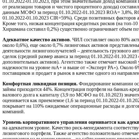
01.10.2022-01.10.2023, при этом значительный доход компания
от реализации товаров и чистого процентного дохода) составил
данным МСФО за период 01.10.2022-01.10.2023 ROA= 3,8%, R
01.10.2022-01.10.2023 CIR=59%). Среди позитивных факторов а
Кроме того, низкая концентрация кредитных рисков (на топ-1
Хиршмана составил 0,2%) существенно ограничивает объем по
Адекватное качество активов
. ЧИЛ составляет около 80% акт
около 0,6%), еще около 0,7% лизинговых активов представлен
деятельности лизингополучателей – деятельность грузового а
сделок (средний размер аванса за период 01.10.2022-01.10.20
дополнительных активов). Агентство также отмечает высокий 
надежности на уровне ruA+ и выше от «Эксперт РА»). Около 6
поставщиков и продает в рынок в качестве одного из направле
Комфортная ликвидная позиция.
Фондирование компании осущ
займы приходится 44%. Концентрация портфеля на банках-креди
валового долга к капиталу (3,9 по МСФО на 01.10.2023) зна
оценивается как приемлемое (1,6 за период 01.10.2022-01.10.
покрывает на 110% ожидаемые операционные расходы и долгово
компаний.
Уровень корпоративного управления оценивается как аде
на адекватном уровне. Качество риск-менеджмента соответству
лизингового портфеля. Также агентство положительно отмечае
оценивается на высоком уровне – на сайте компании предста