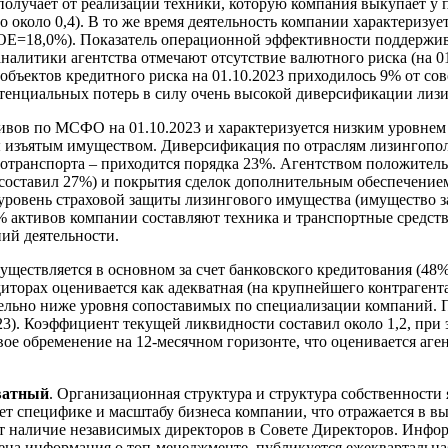
 получает от реализации техники, которую компания выкупает у
о около 0,4). В то же время деятельность компании характеризу
OE=18,0%). Показатель операционной эффективности поддержи
налитики агентства отмечают отсутствие валютного риска (на 0
0 объектов кредитного риска на 01.10.2023 приходилось 9% от 
тенциальных потерь в силу очень высокой диверсификации лизи
ивов по МСФО на 01.10.2023 и характеризуется низким уровнем 
ы изъятым имуществом. Диверсификация по отраслям лизингопол
втотранспорта – приходится порядка 23%. Агентством положител
23 составил 27%) и покрытия сделок дополнительным обеспечени
уровень страховой защиты лизингового имущества (имущество з
% активов компании составляют техника и транспортные средств
ний деятельности.
ествляется в основном за счет банковского кредитования (48%
торах оценивается как адекватная (на крупнейшего контрагента
чительно ниже уровня сопоставимых по специализации компаний
2023). Коэффициент текущей ликвидности составил около 1,2, п
е обременение на 12-месячном горизонте, что оценивается аге
кватный
. Организационная структура и структура собственности
ет специфике и масштабу бизнеса компании, что отражается в вы
т наличие независимых директоров в Совете Директоров. Инфор
влена информация о топ-менеджменте, публикуется ежекварталь