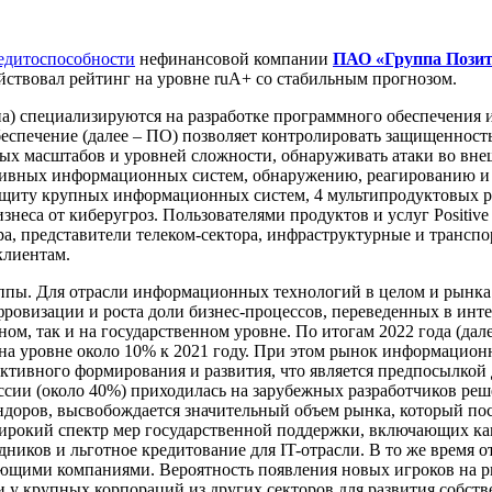
едитоспособности
нефинансовой компании
ПАО «Группа Пози
йствовал рейтинг на уровне ruА+ со стабильным прогнозом.
а) специализируются на разработке программного обеспечения и
 обеспечение (далее – ПО) позволяет контролировать защищенн
ых масштабов и уровней сложности, обнаруживать атаки во внешн
тивных информационных систем, обнаружению, реагированию и
защиту крупных информационных систем, 4 мультипродуктовых 
еса от киберугроз. Пользователями продуктов и услуг Positive
а, представители телеком-сектора, инфраструктурные и транспо
клиентам.
ппы. Для отрасли информационных технологий в целом и рынка 
ровизации и роста доли бизнес-процессов, переведенных в интер
ом, так и на государственном уровне. По итогам 2022 года (да
 на уровне около 10% к 2021 году. При этом рынок информацион
активного формирования и развития, что является предпосылкой
сии (около 40%) приходилась на зарубежных разработчиков реше
ндоров, высвобождается значительный объем рынка, который п
широкий спектр мер государственной поддержки, включающих ка
удников и льготное кредитование для IT-отрасли. В то же время
щими компаниями. Вероятность появления новых игроков на ры
 у крупных корпораций из других секторов для развития собст