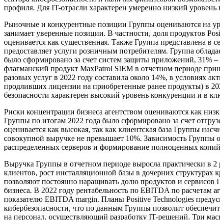
профиля. Для IT-отрасли характерен умеренно низкий уровень
Рыночные и конкурентные позиции Группы оцениваются на уров
занимает уверенные позиции. В частности, доля продуктов Pos
оценивается как существенная. Также Группа представлена в с
предоставляет услуги розничным потребителям. Группа облада
было сформировано за счет систем защиты приложений, 31% – 
флагманский продукт MaxPatrol SIEM в отчетном периоде приш
разовых услуг в 2022 году составила около 14%, в условиях ак
продливших лицензии на приобретенные ранее продукты) в 202
безопасности характерен высокий уровень конкуренции и в кл
Риски концентрации бизнеса агентством оцениваются как низк
Группы по итогам 2022 года было сформировано за счет отгру
оценивается как высокая, так как клиентская база Группы нас
совокупной выручке не превышает 10%. Зависимость Группы о
распределенных серверов и формирование полноценных копий 
Выручка Группы в отчетном периоде выросла практически в 2 ра
клиентов, рост инсталляционной базы в дочерних структурах
позволяют постоянно наращивать долю продуктов и сервисов 
бизнеса. В 2022 году рентабельность по EBITDA по расчетам а
показателю EBITDA margin. Планы Positive Technologies пред
кибербезопасности, что по данным Группы позволит обеспечи
на персонал, осуществляющий разработку IT-решений. Три масш