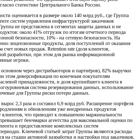
гласно статистике Центрального Банка России.
и оценивается в размере около 140 млрд руб., где Группа
гменте систем управления инфраструктурой заказчиков
 Группа не представлена в сегментах защиты данных и не
дуктов: около 41% отгрузок по итогам отчетного периода
нной безопасности, 10% - на сетевую безопасность. На
енно лицензионные продукты, доля поступлений от оказания
счет новых продаж. Retention rate (доля клиентов,
ной разработки, при этом для рынка информационной
ивные игроки.
 основном через дистрибьюторов и партнёров), 82% выручки
при этом диверсификация по конечным покупателям
раслевой принадлежности, и доля крупнейшего клиента в
огоуровневая система резервирования данных, использование
ючевые для Группы риски потери данных.
вырос 2,3 раза и составил 6,9 млрд руб. Расширение портфеля
продлениям и обновлениям уже внедренных продуктов
у клиентов, что приводит к повышению маржинальности
но превышает бенчмарки агентства для максимальной оценки по
клиента и предоставление комплексных систем
ериодах. Ключевой статьей затрат Группы являются расходы
я на стадии активной разработки и настройки под заказчиков,