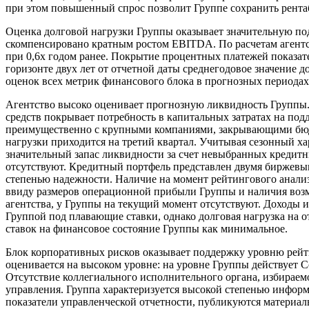
при этом повышенный спрос позволит Группе сохранить рентаб
Оценка долговой нагрузки Группы оказывает значительную под
скомпенсировано кратным ростом EBITDA. По расчетам агентств
при 0,6х годом ранее. Покрытие процентных платежей показате
горизонте двух лет от отчетной даты среднегодовое значение 
оценок всех метрик финансового блока в прогнозных периодах
Агентство высоко оценивает прогнозную ликвидность Группы. 
средств покрывает потребность в капитальных затратах на под
преимущественно с крупными компаниями, закрывающими бюджет
нагрузки приходится на третий квартал. Учитывая сезонный х
значительный запас ликвидности за счет невыбранных кредитн
отсутствуют. Кредитный портфель представлен двумя биржевы
степенью надежности. Наличие на момент рейтингового анали
ввиду размеров операционной прибыли Группы и наличия воз
агентства, у Группы на текущий момент отсутствуют. Доходы 
Группой под плавающие ставки, однако долговая нагрузка на о
ставок на финансовое состояние Группы как минимальное.
Блок корпоративных рисков оказывает поддержку уровню рейти
оценивается на высоком уровне: на уровне Группы действует 
Отсутствие коллегиального исполнительного органа, избираем
управления. Группа характеризуется высокой степенью информ
показатели управленческой отчетности, публикуются материал