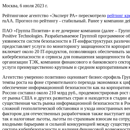
Москва, 6 июля 2023 г.
Рейтинговое агентство «Эксперт РА» пересмотрело
рейтинг кр
ruAA. Прогноз по рейтингу - стабильный. Ранее у компании де
ПАО «Группа Позитив» и ее дочерние компании (далее – Групп
Positive Technologies. Разрабатываемое Группой программное
уязвимости систем безопасности в IT-инфраструктурах различн
предоставляет услуги по мониторингу защищенности корпора
включает около 20 IT-продуктов, позволяющих обеспечивать 
кибербезопасности и сервисы для повышения защищенности бизн
организации ТЭК, компании финансового и банковского сектор
услуги преимущественно крупным и средним корпоративным 
Агентство умеренно позитивно оценивает бизнес-профиль Гру
темпы роста на фоне стремительного перехода экономики к циф
обеспечение информационной безопасности как на корпоративн
России составил около 210 млрд руб., продемонстрировав рост
от рынка США и других развитых стран и находится в стадии 
существенная часть рынка информационной безопасности в Рос
сложной геополитической обстановки и ухода иностранных ве
фактором для отечественных разработчиков также выступает 
так и налоговые льготы, льготы по страховым взносам на сотр
входными барьерами и сильной конкуренцией между существую
сектора кибербезопасности и наличия финансовой возможности