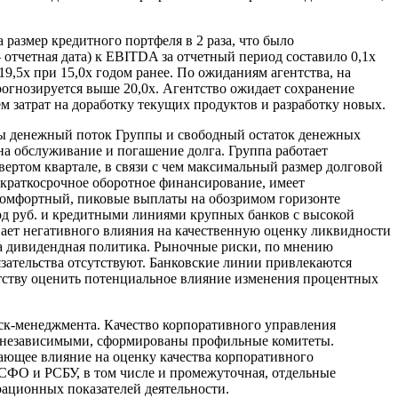
размер кредитного портфеля в 2 раза, что было
 отчетная дата) к EBITDA за отчетный период составило 0,1х
9,5х при 15,0х годом ранее. По ожиданиям агентства, на
рогнозируется выше 20,0х. Агентство ожидает сохранение
 затрат на доработку текущих продуктов и разработку новых.
аты денежный поток Группы и свободный остаток денежных
на обслуживание и погашение долга. Группа работает
ертом квартале, в связи с чем максимальный размер долговой
 краткосрочное оборотное финансирование, имеет
 комфортный, пиковые выплаты на обозримом горизонте
рд руб. и кредитными линиями крупных банков с высокой
ает негативного влияния на качественную оценку ликвидности
а дивидендная политика. Рыночные риски, по мнению
зательства отсутствуют. Банковские линии привлекаются
ентству оценить потенциальное влияние изменения процентных
иск-менеджмента. Качество корпоративного управления
ся независимыми, сформированы профильные комитеты.
ающее влияние на оценку качества корпоративного
МСФО и РСБУ, в том числе и промежуточная, отдельные
рационных показателей деятельности.