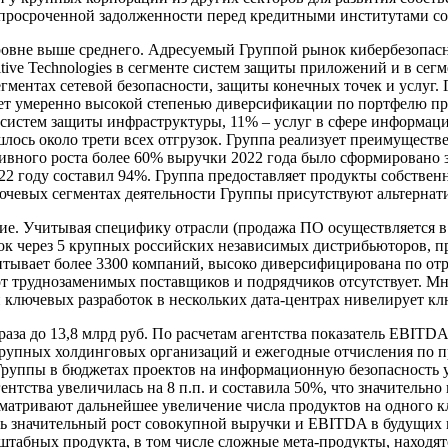
 просроченной задолженности перед кредитными институтами со
не выше среднего. Адресуемый Группой рынок кибербезопасност
itive Technologies в сегменте систем защиты приложений и в се
егментах сетевой безопасности, защиты конечных точек и услуг.
ет умеренно высокой степенью диверсификации по портфелю про
систем защиты инфраструктуры, 11% – услуг в сфере информацио
лось около трети всех отгрузок. Группа реализует преимуществ
тивного роста более 60% выручки 2022 года было сформировано за 
2 году составил 94%. Группа предоставляет продукты собствен
ючевых сегментах деятельности Группы присутствуют альтернат
ие. Учитывая специфику отрасли (продажа ПО осуществляется в
зок через 5 крупных российских независимых дистрибьюторов, 
читывает более 3300 компаний, высоко диверсифицирована по от
т труднозаменимых поставщиков и подрядчиков отсутствует. Мн
ключевых разработок в нескольких дата-центрах нивелирует кл
за до 13,8 млрд руб. По расчетам агентства показатель EBITDA 
 крупных холдинговых организаций и ежегодные отчисления по 
Группы в бюджетах проектов на информационную безопасность 
гентства увеличилась на 8 п.п. и составила 50%, что значитель
усматривают дальнейшее увеличение числа продуктов на одного 
ть значительный рост совокупной выручки и EBITDA в будущих п
табных продукта, в том числе сложные мета-продукты, находятс