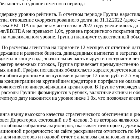
ельность на уровне отчетного периода.
держку уровню рейтинга. В отчетном периоде Группа нарастила 
а, отношение скорректированного долга на 31.12.2022 (далее –
лем EBITDA по расчетам агентства в 2022 году увеличилось до 1
долг/EBITDA не превысит 1,0х, уровень процентного покрытия п
 на максимальном уровне. Группа планирует существенный объем
По расчетам агентства на горизонте 12 месяцев от отчетной д
держание и развитие бизнеса, дивидендных выплатах и затратах 
ы в конце года, значительная часть выручки поступает в четв
арактер денежных потоков, Группа привлекает преимущественно
ых линий. График погашения обязательств характеризуется как
ми облигационными выпусками в размере 125 млн руб. и 2.5 мл
за концентрации на крупнейшем кредиторе в портфеле не оказыв
можностей по диверсификации кредиторов. В Группе утвержден
и расходы Группы формируются в рублях, валютные активы и обя
тчетную дату находится на уровне ниже 1,0х, что позволяет аг
нга ввиду высокого качества стратегического обеспечения и р
Совет Директоров, состоящий из 8 членов, 3 из которых являют
ого общим собранием акционеров, оказывает некоторое сдержив
ационной прозрачности: на сайте раскрывается отчетность по 
ы для инвесторов и годовой отчет с анализом финансовых и опе