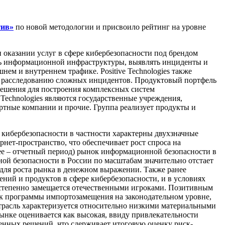
тив»
по новой методологии и присвоило рейтинг на уровне
 оказании услуг в сфере кибербезопасности под брендом
ость информационной инфраструктуры, выявлять инциденты и
ем и внутреннем трафике. Positive Technologies также
 расследованию сложных инцидентов. Продуктовый портфель
решения для построения комплексных систем
 Technologies являются государственные учреждения,
ртные компании и прочие. Группа реализует продукты и
кибербезопасности в частности характерны двухзначные
нет-пространство, что обеспечивает рост спроса на
лее – отчетный период) рынок информационной безопасности в
ной безопасности в России по масштабам значительно отстает
 для роста рынка в денежном выражении. Также ранее
ний и продуктов в сфере кибербезопасности, и в условиях
остепенно замещается отечественными игроками. Позитивным
к программы импортозамещения на законодательном уровне,
 отрасль характеризуется относительно низкими материальными
нке оценивается как высокая, ввиду привлекательности
венных решений, что сдерживает итоговую оценку риск-