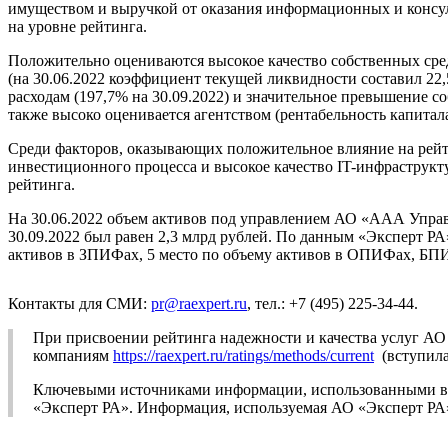
имуществом и выручкой от оказания информационных и консуль
на уровне рейтинга.
Положительно оцениваются высокое качество собственных сред
(на 30.06.2022 коэффициент текущей ликвидности составил 22
расходам (197,7% на 30.09.2022) и значительное превышение с
также высоко оценивается агентством (рентабельность капитала
Среди факторов, оказывающих положительное влияние на рейт
инвестиционного процесса и высокое качество IT-инфраструкту
рейтинга.
На 30.06.2022 объем активов под управлением АО «ААА Управл
30.09.2022 был равен 2,3 млрд рублей. По данным «Эксперт РА
активов в ЗПИФах, 5 место по объему активов в ОПИФах, БП
Контакты для СМИ:
pr@raexpert.ru
, тел.: +7 (495) 225-34-44.
При присвоении рейтинга надежности и качества услуг А
компаниям
https://raexpert.ru/ratings/methods/current
(вступила 
Ключевыми источниками информации, использованными в р
«Эксперт РА». Информация, используемая АО «Эксперт РА» 