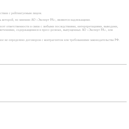
йствии с рейтингуемым лицом.
ь которой, по мнению АО «Эксперт РА», являются надлежащими.
есет ответственности в связи с любыми последствиями, интерпретациями, выводами,
ключениями, содержащимися в пресс-релизах, выпущенных АО «Эксперт РА», или
ое не определено договором с контрагентом или требованиями законодательства РФ.