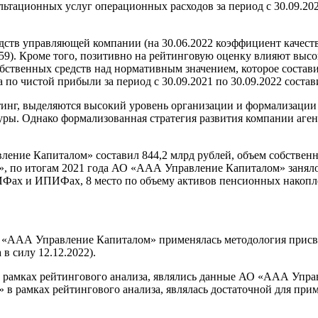
тационных услуг операционных расходов за период с 30.09.2021
ств управляющей компании (на 30.06.2022 коэффициент качеств
,59). Кроме того, позитивно на рейтинговую оценку влияют вы
обственных средств над нормативным значением, которое состави
 по чистой прибыли за период с 30.09.2021 по 30.09.2022 состав
инг, выделяются высокий уровень организации и формализации
ры. Однако формализованная стратегия развития компании агент
ение Капиталом» составил 844,2 млрд рублей, объем собственн
», по итогам 2021 года АО «ААА Управление Капиталом» заняло 
ИФах и ИПИФах, 8 место по объему активов пенсионных накоп
О «ААА Управление Капиталом» применялась методология присв
в силу 12.12.2022).
амках рейтингового анализа, являлись данные АО «ААА Управ
в рамках рейтингового анализа, являлась достаточной для при