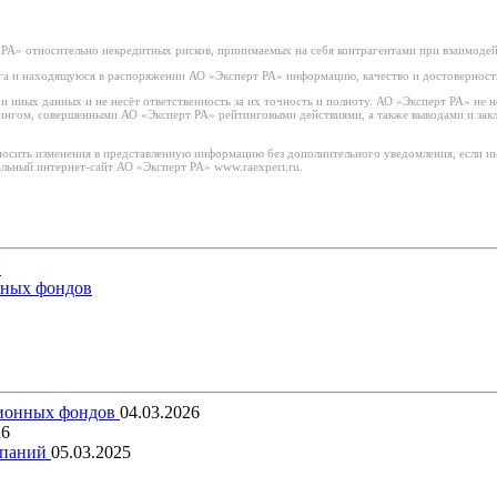
РА» относительно некредитных рисков, принимаемых на себя контрагентами при взаимоде
а и находящуюся в распоряжении АО «Эксперт РА» информацию, качество и достоверност
иных данных и не несёт ответственность за их точность и полноту. АО «Эксперт РА» не н
тингом, совершенными АО «Эксперт РА» рейтинговыми действиями, а также выводами и за
носить изменения в представленную информацию без дополнительного уведомления, если ин
льный интернет-сайт АО «Эксперт РА» www.raexpert.ru.
й
нных фондов
сионных фондов
04.03.2026
26
мпаний
05.03.2025