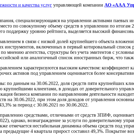
ежности и качества услуг
управляющей компании
АО «ААА Упр
ания, специализирующаяся на управлении активами паевых ин
сто по совокупному объему средств в управлении по итогам 20
его поддержку уровню рейтинга, выделяется высокий финансов
влением в связи с низкой долей крупнейшего объекта вложений
ых инструментов, включенных в первый котировальный список 
, по мнению агентства, структуры без учета эмитентов с услов
ссийской или аналогичный список иностранных бирж, что также
авлением характеризуются высоким качеством: коэффициент ка
прочих активов под управлением оценивается более консервативн
ы: по данным на 30.06.2022, доля средств пяти крупнейших кли
ью крупнейшими клиентами, в доходах от доверительного управл
икация бизнеса компании по направлениям деятельности находит
ств на 30.06.2022, при этом доля доходов от управления основн
,3% за период с 30.06.2021 по 30.06.2022.
правлению средствами, отличными от средств ЗПИФ, оценивается
6.2022), однако, вознаграждение за услуги по доверительному у
акже отмечается нестабильная динамика объема средств под упра
 за предыдущие 4 квартала прирост составил 49,3%. Покрытие в