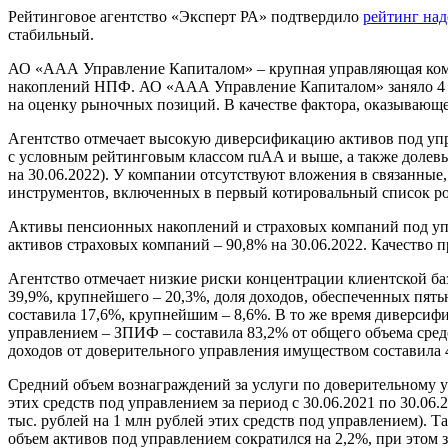
Рейтинговое агентство «Эксперт РА» подтвердило
рейтинг над
стабильный.
АО «ААА Управление Капиталом» – крупная управляющая комп
накоплений НПФ. АО «ААА Управление Капиталом» заняло 4 ме
на оценку рыночных позиций. В качестве фактора, оказывающ
Агентство отмечает высокую диверсификацию активов под упра
с условным рейтинговым классом ruAA и выше, а также долев
на 30.06.2022). У компании отсутствуют вложения в связанные
инструментов, включенных в первый котировальный список ро
Активы пенсионных накоплений и страховых компаний под упр
активов страховых компаний – 90,8% на 30.06.2022. Качество 
Агентство отмечает низкие риски концентрации клиентской баз
39,9%, крупнейшего ­– 20,3%, доля доходов, обеспеченных пят
составила 17,6%, крупнейшим – 8,6%. В то же время диверсиф
управлением – ЗПИФ – составила 83,2% от общего объема сред
доходов от доверительного управления имуществом составила 43
Средний объем вознаграждений за услуги по доверительному у
этих средств под управлением за период с 30.06.2021 по 30.0
тыс. рублей на 1 млн рублей этих средств под управлением). Т
объем активов под управлением сократился на 2,2%, при этом