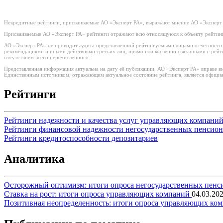
Некредитные рейтинги, присваиваемые АО «Эксперт РА», выражают мнение АО «Эксперт 
Присваиваемые АО «Эксперт РА» рейтинги отражают всю относящуюся к объекту рейтинг
АО «Эксперт РА» не проводит аудита представленной рейтингуемыми лицами отчётности и 
рекомендациями и иными действиями третьих лиц, прямо или косвенно связанными с рей
отсутствием всего перечисленного.
Представленная информация актуальна на дату её публикации. АО «Эксперт РА» вправе в
Единственным источником, отражающим актуальное состояние рейтинга, является официа
Рейтинги
Рейтинги надежности и качества услуг управляющих компани
Рейтинги финансовой надежности негосударственных пенсио
Рейтинги кредитоспособности депозитариев
Аналитика
Осторожный оптимизм: итоги опроса негосударственных пен
Ставка на рост: итоги опроса управляющих компаний
04.03.20
Позитивная неопределенность: итоги опроса управляющих ко