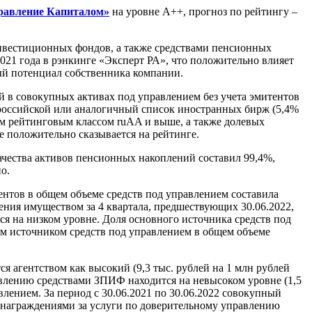
авление Капиталом»
на уровне А++, прогноз по рейтингу –
вестиционных фондов, а также средствами пенсионных
21 года в рэнкинге «Эксперт РА», что положительно влияет
ый потенциал собственника компании.
 в совокупных активах под управлением без учета эмитентов
российской или аналогичный список иностранных бирж (5,4%
ным рейтинговым классом ruAA и выше, а также долевых
 положительно сказывается на рейтинге.
чества активов пенсионных накоплений составил 99,4%,
о.
ентов в общем объеме средств под управлением составила
ения имуществом за 4 квартала, предшествующих 30.06.2022,
ся на низком уровне. Доля основного источника средств под
ым источником средств под управлением в общем объеме
 агентством как высокий (9,3 тыс. рублей на 1 млн рублей
правлению средствами ЗПИФ находится на невысоком уровне (1,5
влением. За период с 30.06.2021 по 30.06.2022 совокупный
ознаграждениями за услуги по доверительному управлению