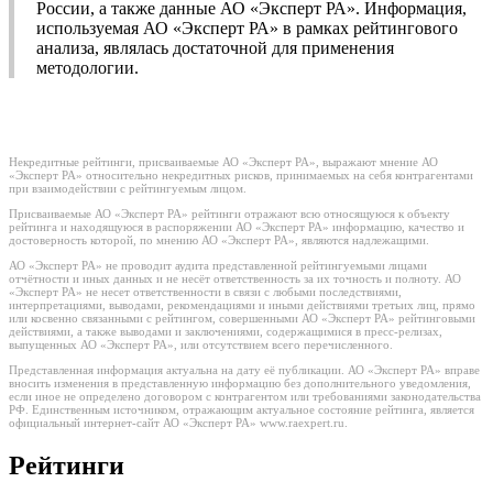
России, а также данные АО «Эксперт РА». Информация,
используемая АО «Эксперт РА» в рамках рейтингового
анализа, являлась достаточной для применения
методологии.
Некредитные рейтинги, присваиваемые АО «Эксперт РА», выражают мнение АО
«Эксперт РА» относительно некредитных рисков, принимаемых на себя контрагентами
при взаимодействии с рейтингуемым лицом.
Присваиваемые АО «Эксперт РА» рейтинги отражают всю относящуюся к объекту
рейтинга и находящуюся в распоряжении АО «Эксперт РА» информацию, качество и
достоверность которой, по мнению АО «Эксперт РА», являются надлежащими.
АО «Эксперт РА» не проводит аудита представленной рейтингуемыми лицами
отчётности и иных данных и не несёт ответственность за их точность и полноту. АО
«Эксперт РА» не несет ответственности в связи с любыми последствиями,
интерпретациями, выводами, рекомендациями и иными действиями третьих лиц, прямо
или косвенно связанными с рейтингом, совершенными АО «Эксперт РА» рейтинговыми
действиями, а также выводами и заключениями, содержащимися в пресс-релизах,
выпущенных АО «Эксперт РА», или отсутствием всего перечисленного.
Представленная информация актуальна на дату её публикации. АО «Эксперт РА» вправе
вносить изменения в представленную информацию без дополнительного уведомления,
если иное не определено договором с контрагентом или требованиями законодательства
РФ. Единственным источником, отражающим актуальное состояние рейтинга, является
официальный интернет-сайт АО «Эксперт РА» www.raexpert.ru.
Рейтинги