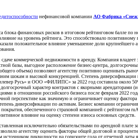
едитоспособности
нефинансовой компании
АО Фабрика «Снеж
а блока финансовых рисков в итоговом рейтинговом балле по 
 влияние на уровень рейтинга. Это способствовало позитивном
оказали положительное влияние уменьшение доли крупнейшего ар
ования.
 сдаче коммерческой недвижимости в аренду. Компания владеет 
тной базы, выгодное расположение бизнес-центра, долгосрочны
т общего объема) позволяют агентству позитивно оценивать ры
ним шокам и высокой конкуренцией. Степень диверсификации в
илевер Русь» и ООО «ФИЛИПС» за 2022 год составила около 5
а долгосрочный характер контрактов с якорными арендаторами (и
кциями в отношении российского бизнеса после февраля 2022 го
очной перспективе как значимую и ограничивает оценку факто
степень диверсификации по активам. Бизнес компании ограничива
о покрытия, обеспеченного страховой компанией с рейтингом r
зитивное влияние на оценку степени износа основных средств.
ставленная исключительно обязательствами по арендной плате з
озволило агентству оценить факторы общей долговой и процентн
 источником ликвидности на горизонте года от отчетной даты я