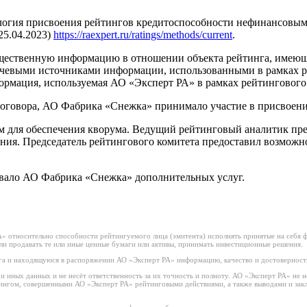
огия присвоения рейтингов кредитоспособности нефинансовым к
25.04.2023)
https://raexpert.ru/ratings/methods/current
.
щественную информацию в отношении объекта рейтинга, имеющую
евыми источниками информации, использованными в рамках рей
рмация, используемая АО «Эксперт РА» в рамках рейтингового 
оговора, АО Фабрика «Снежка» принимало участие в присвоени
м для обеспечения кворума. Ведущий рейтинговый аналитик пр
ния. Председатель рейтингового комитета предоставил возможно
ывало АО Фабрика «Снежка» дополнительных услуг.
 относительно способности рейтингуемого лица (эмитента) исполнять принятые на себя фи
или продавать те или иные ценные бумаги или активы, принимать инвестиционные решения.
а и находящуюся в распоряжении АО «Эксперт РА» информацию, качество и достоверност
иных данных и не несёт ответственность за их точность и полноту. АО «Эксперт РА» не н
тингом, совершенными АО «Эксперт РА» рейтинговыми действиями, а также выводами и за