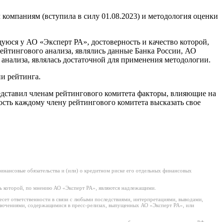
омпаниям (вступила в силу 01.08.2023) и методология оценки
ся у АО «Эксперт РА», достоверность и качество которой,
тингового анализа, являлись данные Банка России, АО
анализа, являлась достаточной для применения методологии.
и рейтинга.
едставил членам рейтингового комитета факторы, влияющие на
сть каждому члену рейтингового комитета высказать свое
нансовые обязательства и (или) о кредитном риске его отдельных финансовых
ь которой, по мнению АО «Эксперт РА», являются надлежащими.
есет ответственности в связи с любыми последствиями, интерпретациями, выводами,
ключениями, содержащимися в пресс-релизах, выпущенных АО «Эксперт РА», или