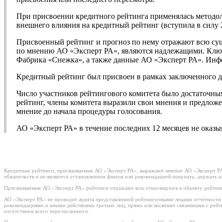
При присвоении кредитного рейтинга применялась методол
внешнего влияния на кредитный рейтинг (вступила в силу 
Присвоенный рейтинг и прогноз по нему отражают всю су
по мнению АО «Эксперт РА», являются надлежащими. Ключ
Фабрика «Снежка», а также данные АО «Эксперт РА». Инфо
Кредитный рейтинг был присвоен в рамках заключенного д
Число участников рейтингового комитета было достаточны
рейтинг, члены комитета выразили свои мнения и предложе
мнение до начала процедуры голосования.
АО «Эксперт РА» в течение последних 12 месяцев не оказ
Кредитные рейтинги, присваиваемые АО «Эксперт РА», выражают мнение АО «Эксперт РА»
обязательств и не являются установлением фактов или рекомендацией покупать, держать 
Присваиваемые АО «Эксперт РА» рейтинги отражают всю относящуюся к объекту рейтинг
АО «Эксперт РА» не проводит аудита представленной рейтингуемыми лицами отчётности и 
рекомендациями и иными действиями третьих лиц, прямо или косвенно связанными с рей
отсутствием всего перечисленного.