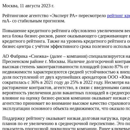
Москва, 11 августа 2023 г.
Рейтинговое агентство «Эксперт РА» пересмотрело
рейтинг кр
ruA- со стабильным прогнозом.
Повышение кредитного рейтинга обусловлено увеличением вес
веса блока бизнес-рисков, ранее оказывающего сдерживающее
кредитного рейтинга. Также на уровень кредитного рейтинга 
бизнес-центра с учётом эффективного срока полезного использ
АО Фабрика «Снежка» (далее – компания) специализируется на
Пресненском районе г. Москвы. Наличие долгосрочной контрак
высокая степень законтрактованности площадей (около 87% о
недвижимости характеризуются средней устойчивостью к внеш
доля поступлений от двух крупнейших арендаторов ООО «Юн
сократилась с 36% в 2021 году до 25% в 2022 году. Несмотря н
расторжение контрактов, агентство, в связи с введенными сан
вероятность увеличения доли вакантных площадей в среднеср
влияние на оценку бизнес-рисков компании оказывает низкая 
агентство принимает во внимание высокое качество страховог
эксплуатации основного объекта недвижимости, что оказало по
Поддержку рейтингу оказывает низкая долговая нагрузка, пред
планов по ее увеличению в среднесрочной перспективе. Это п
показатель прогнозной ликвидности компании. Ранее ключевым