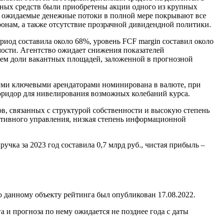
ежных средств были приобретены акции одного из крупных
ива ожидаемые денежные потоки в полной мере покрывают все
ронам, а также отсутствие прозрачной дивидендной политики.
иод составила около 68%, уровень FCF margin составил около
мости. Агентство ожидает снижения показателей
ием доли вакантных площадей, заложенной в прогнозной
ыми ключевыми арендаторами номинирована в валюте, при
оридор для нивелирования возможных колебаний курса.
в, связанных с структурой собственности и высокую степень
ративного управления, низкая степень информационной
учка за 2023 год составила 0,7 млрд руб., чистая прибыль –
данному объекту рейтинга был опубликован 17.08.2022.
и прогноза по нему ожидается не позднее года с даты