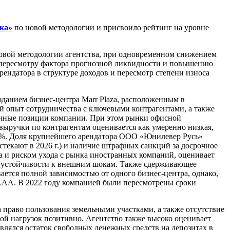
ка»
по новой методологии и присвоило рейтинг на уровне
новой методологии агентства, при одновременном снижением
у пересмотру фактора прогнозной ликвидности и повышению
ендатора в структуре доходов и пересмотр степени износа
зданием бизнес-центра Marr Plaza, расположенным в
й опыт сотрудничества с ключевыми контрагентами, а также
ночные позиции компании. При этом рынки офисной
ыручки по контрагентам оценивается как умеренно низкая,
0%. Доля крупнейшего арендатора ООО «Юнилевер Русь»
стекают в 2026 г.) и наличие штрафных санкций за досрочное
да и риском ухода с рынка иностранных компаний, оценивает
ра устойчивости к внешним шокам. Также сдерживающее
ется полной зависимостью от одного бизнес-центра, однако,
uAAA. В 2022 году компанией были пересмотрены сроки
а право пользования земельными участками, а также отсутствие
ой нагрузок позитивно. Агентство также высоко оценивает
влялся остаток свободных денежных средств на депозитах в