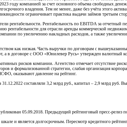
В 2023 году компанией за счет основного объема свободных ден
лгосрочного владения. Тем не менее, даже без учёта этого акт
 ликвидности ограничивает практика выдачи займов третьим сто
ели рентабельности. Рентабельность по EBITDA за отчетный пер
овню рентабельности для отрасли аренды коммерческой недвижи
 компании по увеличению накладных расходов, а также увеличен
ством как низкая. Часть выручки по договорам с вышеуказанн
ют, а в договоре с ООО «Юнилевер Русь» утвержден валютный к
ративных рисков компании. Агентство отмечает отсутствие риско
кторов и формализованной стратегии, слабая организация корпо
МСФО, оказывают давление на рейтинг.
12.2022 составляли 3,2 млрд руб., капитал – 2,9 млрд руб. Выр
ликован 05.09.2018. Предыдущий рейтинговый пресс-релиз по 
кале и является долгосрочным. Пересмотр кредитного рейтинга 