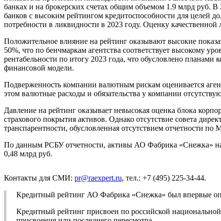
банках и на брокерских счетах общим объемом 1.9 млрд руб. 
банков с высоким рейтингом кредитоспособности для целей до
потребности в ликвидности в 2023 году. Оценку качественной
Положительное влияние на рейтинг оказывают высокие показат
50%, что по бенчмаркам агентства соответствует высокому ур
рентабельности по итогу 2023 года, что обусловлено планами
финансовой модели.
Подверженность компании валютным рискам оценивается агент
этом валютные расходы и обязательства у компании отсутству
Давление на рейтинг оказывает невысокая оценка блока корпо
страхового покрытия активов. Однако отсутствие совета дире
транспарентности, обусловленная отсутствием отчетности по 
По данным РСБУ отчетности, активы АО Фабрика «Снежка» на 31.
0,48 млрд руб.
Контакты для СМИ:
pr@raexpert.ru
, тел.: +7 (495) 225-34-44.
Кредитный рейтинг АО Фабрика «Снежка» был впервые опуб
Кредитный рейтинг присвоен по российской национальной ш
присвоения или последнего пересмотра.