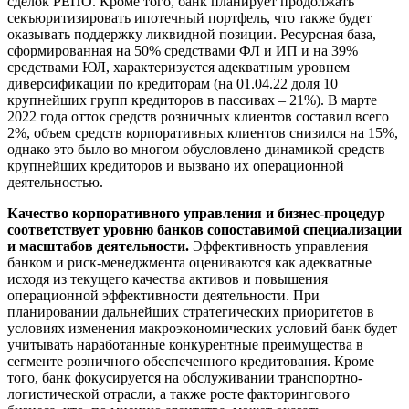
сделок РЕПО. Кроме того, банк планирует продолжать
секъюритизировать ипотечный портфель, что также будет
оказывать поддержку ликвидной позиции. Ресурсная база,
сформированная на 50% средствами ФЛ и ИП и на 39%
средствами ЮЛ, характеризуется адекватным уровнем
диверсификации по кредиторам (на 01.04.22 доля 10
крупнейших групп кредиторов в пассивах – 21%). В марте
2022 года отток средств розничных клиентов составил всего
2%, объем средств корпоративных клиентов снизился на 15%,
однако это было во многом обусловлено динамикой средств
крупнейших кредиторов и вызвано их операционной
деятельностью.
Качество корпоративного управления и бизнес-процедур
соответствует уровню банков сопоставимой специализации
и масштабов деятельности.
Эффективность управления
банком и риск-менеджмента оцениваются как адекватные
исходя из текущего качества активов и повышения
операционной эффективности деятельности. При
планировании дальнейших стратегических приоритетов в
условиях изменения макроэкономических условий банк будет
учитывать наработанные конкурентные преимущества в
сегменте розничного обеспеченного кредитования. Кроме
того, банк фокусируется на обслуживании транспортно-
логистической отрасли, а также росте факторингового