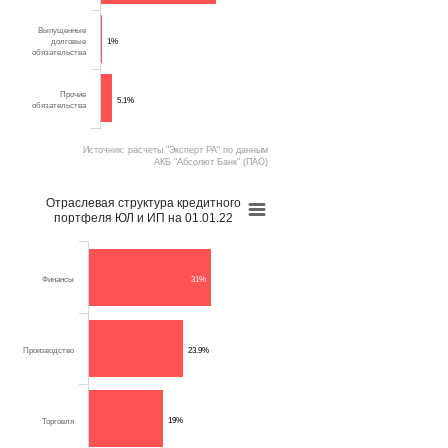
Выпущенные
долговые
1%
обязательства
Прочие
5.1%
обязательства
Источник: расчеты "Эксперт РА" по данным
АКБ "Абсолют Банк" (ПАО)
Отраслевая структура кредитного
портфеля ЮЛ и ИП на 01.01.22
Финансы
31%
Производство
23.9%
19%
Торговля