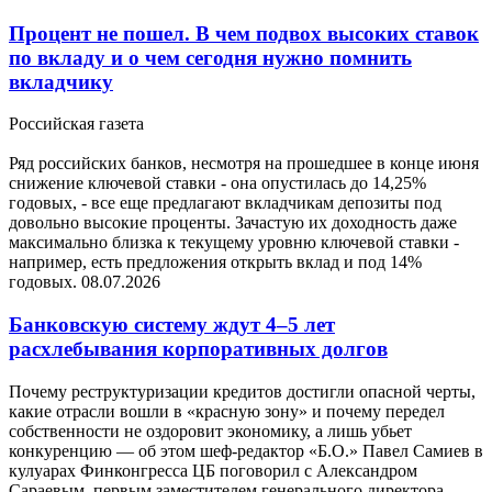
Процент не пошел. В чем подвох высоких ставок
по вкладу и о чем сегодня нужно помнить
вкладчику
Российская газета
Ряд российских банков, несмотря на прошедшее в конце июня
снижение ключевой ставки - она опустилась до 14,25%
годовых, - все еще предлагают вкладчикам депозиты под
довольно высокие проценты. Зачастую их доходность даже
максимально близка к текущему уровню ключевой ставки -
например, есть предложения открыть вклад и под 14%
годовых.
08.07.2026
Банковскую систему ждут 4–5 лет
расхлебывания корпоративных долгов
Почему реструктуризации кредитов достигли опасной черты,
какие отрасли вошли в «красную зону» и почему передел
собственности не оздоровит экономику, а лишь убьет
конкуренцию — об этом шеф-редактор «Б.О.» Павел Самиев в
кулуарах Финконгресса ЦБ поговорил с Александром
Сараевым, первым заместителем генерального директора