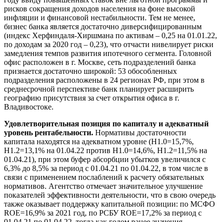
рисков сокращения доходов населения на фоне высокой
инфляции и финансовой нестабильности. Тем не менее,
бизнес банка является достаточно диверсифицированным
(индекс Херфиндаля-Хиршмана по активам – 0,25 на 01.01.22,
по доходам за 2020 год – 0,23), что отчасти нивелирует риски
замедления темпов развития ипотечного сегмента. Головной
офис расположен в г. Москве, сеть подразделений банка
признается достаточно широкой: 53 обособленных
подразделения расположены в 24 регионах РФ, при этом в
среднесрочной перспективе банк планирует расширить
географию присутствия за счет открытия офиса в г.
Владивостоке.
Удовлетворительная позиция по капиталу и адекватный
уровень рентабельности.
Нормативы достаточности
капитала находятся на адекватном уровне (Н1.0=15,7%,
Н1.2=13,1% на 01.04.22 против Н1.0=14,6%, Н1.2=11,5% на
01.04.21), при этом буфер абсорбции убытков увеличился с
6,3% до 8,5% за период с 01.04.21 по 01.04.22, в том числе в
связи с применением послаблений к расчету обязательных
нормативов. Агентство отмечает значительное улучшение
показателей эффективности деятельности, что в свою очередь
также оказывает поддержку капитальной позиции: по МСФО
ROE=16,9% за 2021 год, по РСБУ ROE=17,2% за период с
01.04.21 по 01.04.22, тогда как годом ранее значения