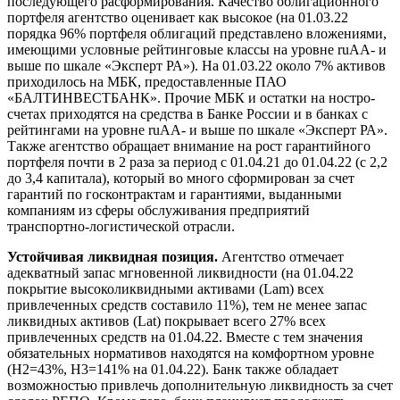
последующего расформирования. Качество облигационного
портфеля агентство оценивает как высокое (на 01.03.22
порядка 96% портфеля облигаций представлено вложениями,
имеющими условные рейтинговые классы на уровне ruAA- и
выше по шкале «Эксперт РА»). На 01.03.22 около 7% активов
приходилось на МБК, предоставленные ПАО
«БАЛТИНВЕСТБАНК». Прочие МБК и остатки на ностро-
счетах приходятся на средства в Банке России и в банках с
рейтингами на уровне ruAA- и выше по шкале «Эксперт РА».
Также агентство обращает внимание на рост гарантийного
портфеля почти в 2 раза за период с 01.04.21 до 01.04.22 (с 2,2
до 3,4 капитала), который во много сформирован за счет
гарантий по госконтрактам и гарантиями, выданными
компаниям из сферы обслуживания предприятий
транспортно-логистической отрасли.
Устойчивая ликвидная позиция.
Агентство отмечает
адекватный запас мгновенной ликвидности (на 01.04.22
покрытие высоколиквидными активами (Lam) всех
привлеченных средств составило 11%), тем не менее запас
ликвидных активов (Lat) покрывает всего 27% всех
привлеченных средств на 01.04.22. Вместе с тем значения
обязательных нормативов находятся на комфортном уровне
(Н2=43%, Н3=141% на 01.04.22). Банк также обладает
возможностью привлечь дополнительную ликвидность за счет