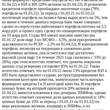
01.04.22) и ЮЛ и ИП (20% активов на 01.04.22). В розничном
кредитном портфеле преобладают ипотечные ссуды (79%
портфеля на 01.03.22). За период с 01.03.21 по 01.03.22
ипотечный портфель на балансе банка вырос всего на 5%, тем
не менее в течение данного периода банк также совершил
сделки по переуступке работающего портфеля ипотеки на 5,5
млрд руб. и провел одну сделку по секъюритизации портфеля
на 10 млрд руб. Ссуды ФЛ имеют высокое качество (на
01.01.22 доля stage 3 по МСФО – 3,5%, доля просроченной
задолженности по РСБУ – 2,1% на 01.04.22). В корпоративном
портфеле, несмотря на тенденцию к снижению доли
проблемных активов, она остается все еще достаточно
высокой (доля stage 3 в течение 2021 года снизилась с 33% до
28%), при этом агентство отмечает, что уровень покрытия
данных ссуд резервами составляет 85% на 01.01.22. Также
агентство отмечает, что на 01.03.22 около 13% кредитов ЮЛ и
ИП было представлено ссудами, реструктурированными без
изменения категории качества, значительную часть которых
формируют кредиты I и II категорий качества. В портфеле
ценных бумаг, на который приходится 20% активов на
01.04.22, имеются вложения в паи дочерних ЗПИФов, однако
агентство отмечает снижение доли данных вложений (с 18%
ценных бумаг до 10% за период с 01.03.21 по 01.03.22) по
мере реализации активов, входящих в ЗПИФы, и их