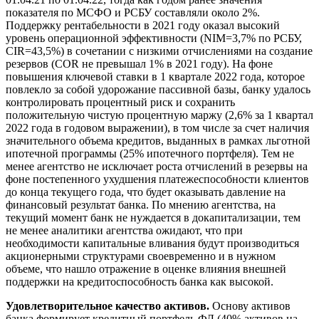
показателя по МСФО и РСБУ составляли около 2%.
Поддержку рентабельности в 2021 году оказал высокий
уровень операционной эффективности (NIM=3,7% по РСБУ,
CIR=43,5%) в сочетании с низкими отчислениями на создание
резервов (COR не превышал 1% в 2021 году). На фоне
повышения ключевой ставки в 1 квартале 2022 года, которое
повлекло за собой удорожание пассивной базы, банку удалось
контролировать процентный риск и сохранить
положительную чистую процентную маржу (2,6% за 1 квартал
2022 года в годовом выражении), в том числе за счет наличия
значительного объема кредитов, выданных в рамках льготной
ипотечной программы (25% ипотечного портфеля). Тем не
менее агентство не исключает роста отчислений в резервы на
фоне постепенного ухудшения платежеспособности клиентов
до конца текущего года, что будет оказывать давление на
финансовый результат банка. По мнению агентства, на
текущий момент банк не нуждается в докапитализации, тем
не менее аналитики агентства ожидают, что при
необходимости капитальные вливания будут производиться
акционерными структурами своевременно и в нужном
объеме, что нашло отражение в оценке влияния внешней
поддержки на кредитоспособность банка как высокой.
Удовлетворительное качество активов.
Основу активов
банка формирует кредитный портфель ФЛ (40% активов на