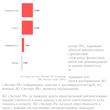
Строительство
11.6%
Услуги
11.5%
Кредитные рейтинги, присваиваемые АО «Эксперт РА», выражают
Недвижимость
2.5%
мнение АО «Эксперт РА» относительно способности рейтингуемого
лица (эмитента) исполнять принятые на себя финансовые
обязательства и (или) о кредитном риске его отдельных финансовых
обязательств и не являются установлением фактов или рекомендацией
Прочее
0.5%
покупать, держать или продавать те или иные ценные бумаги или
активы, принимать инвестиционные решения.
Присваиваемые АО «Эксперт РА» рейтинги отражают всю
Источник: расчеты "Эксперт РА" по данным
АКБ "Абсолют Банк" (ПАО)
относящуюся к объекту рейтинга и находящуюся в распоряжении АО
«Эксперт РА» информацию, качество и достоверность которой, по
мнению АО «Эксперт РА», являются надлежащими.
АО «Эксперт РА» не проводит аудита представленной рейтингуемыми
лицами отчётности и иных данных и не несёт ответственность за их
точность и полноту. АО «Эксперт РА» не несет ответственности в
связи с любыми последствиями, интерпретациями, выводами,