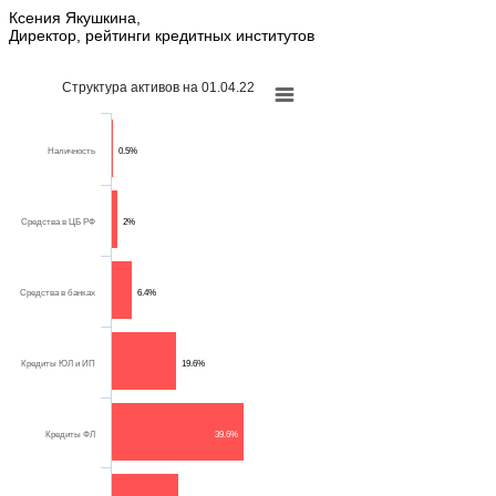
Ксения Якушкина,
Директор, рейтинги кредитных институтов
Структура активов на 01.04.22
Наличность
0.5%
Средства в ЦБ РФ
2%
Средства в банках
6.4%
Кредиты ЮЛ и ИП
19.6%
Кредиты ФЛ
39.6%