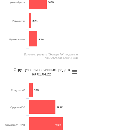
Ценные бумаги
20.2%
Имущество
2.4%
Прочие активы
9.3%
Источник: расчеты "Эксперт РА" по данным
АКБ "Абсолют Банк" (ПАО)
Структура привлеченных средств
на 01.04.22
Средства КО
5.7%
Средства ЮЛ
38.7%
Средства ФЛ и ИП
49.5%