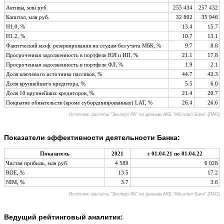
Активы, млн руб.
255 434
257 432
Капитал, млн руб.
32 802
35 946
Н1.0, %
13.4
15.7
Н1.2, %
10.7
13.1
Фактический коэф. резервирования по ссудам без учета МБК, %
9.7
8.8
Просроченная задолженность в портфеле ЮЛ и ИП, %
21.1
17.8
Просроченная задолженность в портфеле ФЛ, %
1.9
2.1
Доля ключевого источника пассивов, %
44.7
42.3
Доля крупнейшего кредитора, %
5.5
6.0
Доля 10 крупнейших кредиторов, %
21.4
20.7
Покрытие обязательств (кроме субординированных) LAT, %
26.4
26.6
Источник: расчеты "Эксперт РА" по данным АКБ "Абсолют Банк" (ПАО)
Показатели эффективности деятельности Банка:
Показатель
2021
с 01.04.21 по 01.04.22
Чистая прибыль, млн руб.
4 589
6 028
ROE, %
13.5
17.2
NIM, %
3.7
3.6
Источник: расчеты "Эксперт РА" по данным АКБ "Абсолют Банк" (ПАО)
Ведущий рейтинговый аналитик: