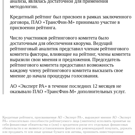
анализа, являлась достаточной для применения
методологии.
Кредитный рейтинг был присвоен в рамках заключенного
договора, ПАО «ТрансФин-М» принимало участие в
присвоении рейтинга.
Число участников рейтингового комитета было
достаточным для обеспечения кворума. Ведущий
рейтинговый аналитик представил членам рейтингового
комитета факторы, влияющие на рейтинг, члены комитета
выразили свои мнения и предложения. Председатель
рейтингового комитета предоставил возможность
каждому члену рейтингового комитета высказать свое
мнение до начала процедуры голосования.
АО «Эксперт РА» в течение последних 12 месяцев не
оказывало ПАО «ТрансФин-М» дополнительных услуг.
Кредитные рейтинги, присваиваемые АО «Эксперт РА», выражают мнение АО «Эксперт
РА» относительно способности рейтингуемого лица (эмитента) исполнять принятые на
себя финансовые обязательства и (или) о кредитном риске его отдельных финансовых
обязательств и не являются установлением фактов или рекомендацией покупать, держать
или продавать те или иные ценные бумаги или активы, принимать инвестиционные