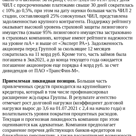
ЧИЛ с просроченными платежами свыше 30 дней сократилась
с 10% до 0,5%, при этом на дату оценки большая часть ЧИЛ 2
стадии, составляющей 25% совокупных ЧИЛ, представлена
задолженностью крупного контрагента. Поддержку рейтингу
оказывает высокий уровень страховой защиты лизингового
имущества (свыше 95% лизингового имущества застраховано
в страховых компаниях, которые имеют рейтинги надежности
на уровне ruА+ и выше от «Эксперт РА»). Задолженность
акционера перед Группой за скользящие 12 месяцев
сократилась на 11 млрд руб. Кроме того, часть займов была
погашена в 3кв2021, а до конца текущего года ожидается
погашение акционером еще порядка 4 млрд руб. за счет
дивидендов от ПАО «ТрансФин-М».
Приемлемая ликвидная позиция.
Большая часть
привлеченных средств приходится на крупнейшего
кредитора, который в том числе профинансировал
расширение ж/д-парка Группы. В результате агентство
отмечает рост долговой нагрузки (коэффициент долговой
нагрузки вырос до 3,6 на 01.07.2021 с 2,4 на начало года) и
волатильность уровня покрытия процентных расходов.
Текущая и прогнозная ликвидность компании при этом
оцениваются как адекватные. Компания предполагает
сохранение перечня действующих банков-кредиторов на
ближайшую перспективу, а также рассматривает возможность