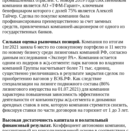
промышленных отраслей. С ноября 2019 года собственником
компании является АО «ТФМ-Гарант», ключевым
бенефициаром которого с долей 75% является Алексей
Тайчер. Сделка по покупке компании была
профинансирована преимущественно за счет заемных
средств, привлеченных компанией-акционером от одного из
государственных банков.
Сильная оценка рыночных позиций.
Компания по итогам
1пг2021 заняла 6 место по совокупному портфелю и 11 место
по новому бизнесу среди лизинговых компаний РФ, согласно
данным исследования «Эксперт РА». Компания остается
одним из лидеров в ж/д-сегменте: парк вагонов во владении
компаний Группы насчитывает более 71 тыс. единиц,
существенно увеличившись в результате закрытия сделок по
приобретению вагонов у ВЭБ.РФ. Как следствие
специализации на лизинге подвижного состава (86%
лизингового имущества на 01.07.2021) для компании
характерна повышенная зависимость эффективности
деятельности от конъюнктуры ж/д-сегмента и динамики
арендных ставок в нем, которую компания стремится снизить,
фиксируя ставки по части договоров на горизонт от 1 до 3 лет.
Высокая достаточность капитала и волатильный
финансовый результат.
Коэффициент автономии компании,
рассчитанный на консолидированной основе в соответствии с