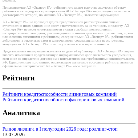
решения.
Присваиваемые АО «Эксперт РА» рейтинги отражают всю относящуюся к объекту
рейтинга и находящуюся в распоряжении АО «Эксперт РА» информацию, качество и
достоверность которой, по мнению АО «Эксперт РА», являются надлежащими.
АО «Эксперт РА» не проводит аудита представленной рейтингуемыми лицами
отчётности и иных данных и не несёт ответственность за их точность и полноту. АО
«Эксперт РА» не несет ответственности в связи с любыми последствиями,
интерпретациями, выводами, рекомендациями и иными действиями третьих лиц, прямо
или косвенно связанными с рейтингом, совершенными АО «Эксперт РА» рейтинговыми
действиями, а также выводами и заключениями, содержащимися в пресс-релизах,
выпущенных АО «Эксперт РА», или отсутствием всего перечисленного.
Представленная информация актуальна на дату её публикации. АО «Эксперт РА» вправе
вносить изменения в представленную информацию без дополнительного уведомления,
если иное не определено договором с контрагентом или требованиями законодательства
РФ. Единственным источником, отражающим актуальное состояние рейтинга, является
официальный интернет-сайт АО «Эксперт РА» www.raexpert.ru.
Рейтинги
Рейтинги кредитоспособности лизинговых компаний
Рейтинги кредитоспособности факторинговых компаний
Аналитика
Рынок лизинга в I полугодии 2026 года: роллинг-стоп
13.07.2026