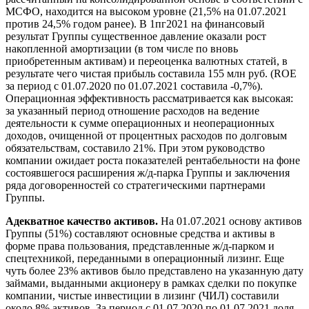
МСФО, находится на высоком уровне (21,5% на 01.07.2021
против 24,5% годом ранее). В 1пг2021 на финансовый
результат Группы существенное давление оказали рост
накопленной амортизации (в том числе по вновь
приобретенным активам) и переоценка валютных статей, в
результате чего чистая прибыль составила 155 млн руб. (ROE
за период с 01.07.2020 по 01.07.2021 составила -0,7%).
Операционная эффективность рассматривается как высокая:
за указанный период отношение расходов на ведение
деятельности к сумме операционных и неоперационных
доходов, очищенной от процентных расходов по долговым
обязательствам, составило 21%. При этом руководство
компании ожидает роста показателей рентабельности на фоне
состоявшегося расширения ж/д-парка Группы и заключения
ряда договоренностей со стратегическими партнерами
Группы.
Адекватное качество активов.
На 01.07.2021 основу активов
Группы (51%) составляют основные средства и активы в
форме права пользования, представленные ж/д-парком и
спецтехникой, переданными в операционный лизинг. Еще
чуть более 23% активов было представлено на указанную дату
займами, выданными акционеру в рамках сделки по покупке
компании, чистые инвестиции в лизинг (ЧИЛ) составили
около 8% активов. За период с 01.07.2020 по 01.07.2021 доля