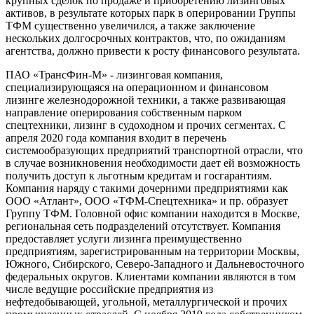
крупных сделок по продаже и приобретению лизинговых
активов, в результате которых парк в оперировании Группы
ТФМ существенно увеличился, а также заключение
нескольких долгосрочных контрактов, что, по ожиданиям
агентства, должно привести к росту финансового результата.
ПАО «ТрансФин-М» - лизинговая компания,
специализирующаяся на операционном и финансовом
лизинге железнодорожной техники, а также развивающая
направление оперирования собственным парком
спецтехники, лизинг в судоходном и прочих сегментах. С
апреля 2020 года компания входит в перечень
системообразующих предприятий транспортной отрасли, что
в случае возникновения необходимости дает ей возможность
получить доступ к льготным кредитам и госгарантиям.
Компания наряду с такими дочерними предприятиями как
ООО «Атлант», ООО «ТФМ-Спецтехника» и пр. образует
Группу ТФМ. Головной офис компании находится в Москве,
региональная сеть подразделений отсутствует. Компания
предоставляет услуги лизинга преимущественно
предприятиям, зарегистрированным на территории Москвы,
Южного, Сибирского, Северо-Западного и Дальневосточного
федеральных округов. Клиентами компании являются в том
числе ведущие российские предприятия из
нефтедобывающей, угольной, металлургической и прочих