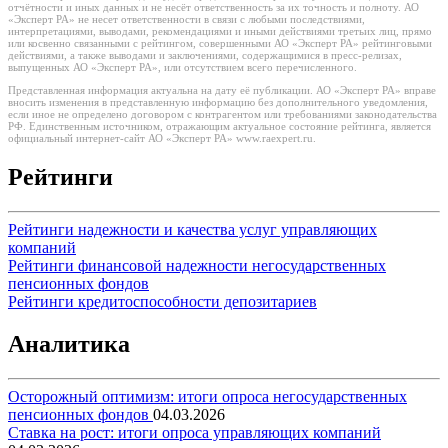
отчётности и иных данных и не несёт ответственность за их точность и полноту. АО
«Эксперт РА» не несет ответственности в связи с любыми последствиями,
интерпретациями, выводами, рекомендациями и иными действиями третьих лиц, прямо
или косвенно связанными с рейтингом, совершенными АО «Эксперт РА» рейтинговыми
действиями, а также выводами и заключениями, содержащимися в пресс-релизах,
выпущенных АО «Эксперт РА», или отсутствием всего перечисленного.
Представленная информация актуальна на дату её публикации. АО «Эксперт РА» вправе
вносить изменения в представленную информацию без дополнительного уведомления,
если иное не определено договором с контрагентом или требованиями законодательства
РФ. Единственным источником, отражающим актуальное состояние рейтинга, является
официальный интернет-сайт АО «Эксперт РА» www.raexpert.ru.
Рейтинги
Рейтинги надежности и качества услуг управляющих
компаний
Рейтинги финансовой надежности негосударственных
пенсионных фондов
Рейтинги кредитоспособности депозитариев
Аналитика
Осторожный оптимизм: итоги опроса негосударственных
пенсионных фондов
04.03.2026
Ставка на рост: итоги опроса управляющих компаний