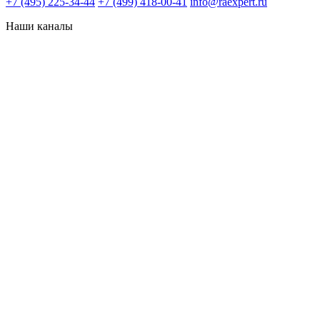
+7 (495) 225-34-44
+7 (499) 418-00-41
info@raexpert.ru
Наши каналы