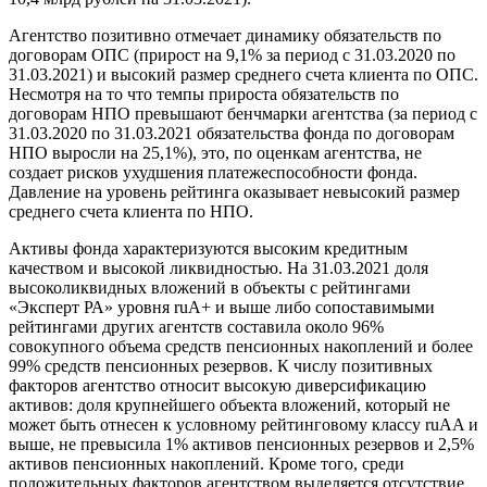
Агентство позитивно отмечает динамику обязательств по
договорам ОПС (прирост на 9,1% за период с 31.03.2020 по
31.03.2021) и высокий размер среднего счета клиента по ОПС.
Несмотря на то что темпы прироста обязательств по
договорам НПО превышают бенчмарки агентства (за период с
31.03.2020 по 31.03.2021 обязательства фонда по договорам
НПО выросли на 25,1%), это, по оценкам агентства, не
создает рисков ухудшения платежеспособности фонда.
Давление на уровень рейтинга оказывает невысокий размер
среднего счета клиента по НПО.
Активы фонда характеризуются высоким кредитным
качеством и высокой ликвидностью. На 31.03.2021 доля
высоколиквидных вложений в объекты с рейтингами
«Эксперт РА» уровня ruA+ и выше либо сопоставимыми
рейтингами других агентств составила около 96%
совокупного объема средств пенсионных накоплений и более
99% средств пенсионных резервов. К числу позитивных
факторов агентство относит высокую диверсификацию
активов: доля крупнейшего объекта вложений, который не
может быть отнесен к условному рейтинговому классу ruAA и
выше, не превысила 1% активов пенсионных резервов и 2,5%
активов пенсионных накоплений. Кроме того, среди
положительных факторов агентством выделяется отсутствие