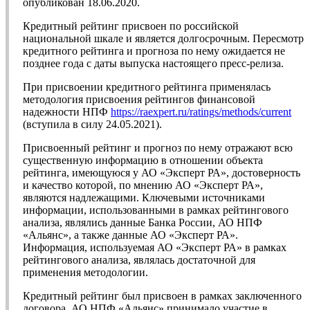
опубликован 18.06.2020.
Кредитный рейтинг присвоен по российской
национальной шкале и является долгосрочным. Пересмотр
кредитного рейтинга и прогноза по нему ожидается не
позднее года с даты выпуска настоящего пресс-релиза.
При присвоении кредитного рейтинга применялась
методология присвоения рейтингов финансовой
надежности НПФ
https://raexpert.ru/ratings/methods/current
(вступила в силу 24.05.2021).
Присвоенный рейтинг и прогноз по нему отражают всю
существенную информацию в отношении объекта
рейтинга, имеющуюся у АО «Эксперт РА», достоверность
и качество которой, по мнению АО «Эксперт РА»,
являются надлежащими. Ключевыми источниками
информации, использованными в рамках рейтингового
анализа, являлись данные Банка России, АО НПФ
«Альянс», а также данные АО «Эксперт РА».
Информация, используемая АО «Эксперт РА» в рамках
рейтингового анализа, являлась достаточной для
применения методологии.
Кредитный рейтинг был присвоен в рамках заключенного
договора, АО НПФ «Альянс» принимало участие в