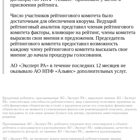
присвоении рейтинга.
Число участников рейтингового комитета было
достаточным для обеспечения кворума. Ведущий
рейтинговый аналитик представил членам рейтингового
комитета факторы, влияющие на рейтинг, члены комитета
выразили свои мнения и предложения. Председатель
рейтингового комитета предоставил возможность
каждому члену рейтингового комитета высказать свое
мнение до начала процедуры голосования.
АО «Эксперт РА» в течение последних 12 месяцев не
оказывало АО НПФ «Альянс» дополнительных услуг.
Кредитные рейтинги, присваиваемые АО «Эксперт РА», выражают мнение АО «Эксперт
РА» относительно способности рейтингуемого лица (эмитента) исполнять принятые на
себя финансовые обязательства и (или) о кредитном риске его отдельных финансовых
обязательств и не являются установлением фактов или рекомендацией покупать, держать
или продавать те или иные ценные бумаги или активы, принимать инвестиционные
решения.
Присваиваемые АО «Эксперт РА» рейтинги отражают всю относящуюся к объекту
рейтинга и находящуюся в распоряжении АО «Эксперт РА» информацию, качество и
достоверность которой, по мнению АО «Эксперт РА», являются надлежащими.
АО «Эксперт РА» не проводит аудита представленной рейтингуемыми лицами