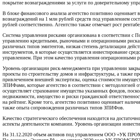
покрытие вознаграждениями за услуги по доверительному упра
В блоке финансового анализа агентство позитивно оценивает
вознаграждений на 1 млн рублей средств под управлением состави
рублей соответственно. Агентство также отмечает рост рентабе
Система управления рисками организована в соответствии с П
управлению кредитными, рыночными и операционными рисками
различных типов эмитентов, низкая степень детализации дей
инструментов, в которые осуществляется инвестирование средс
управлением. При этом качество управления операционными р
Уровень организации риск-менеджмента при управлении закры
проекты по строительству домов и инфраструктуры, а также 
привлечением внешней экспертизы, оценка стоимости имущест
ЗПИФами, которые агентство в соответствии с методологией о
осуществляет страхование имущества указанных фондов, поск
недвижимости, имущество и риски гражданской ответственнос
на рейтинг. Кроме того, агентство позитивно оценивает нали
также опыта сопровождения различных типов ЗПИФов.
Качество стратегического обеспечения находится на достаточ
аспекты деятельности компании. Уровень организации инвести
На 31.12.2020 объем активов под управлением ООО «УК ПРОМСВ