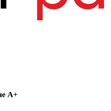
не А+