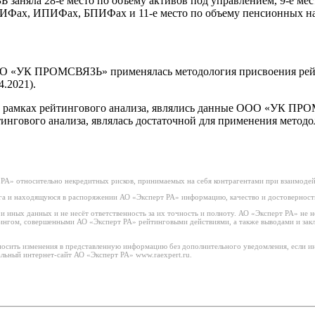
аняла 28-е место по объему активов под управлением, 9-е мес
 ОПИФах, ИПИФах, БПИФах и 11-е место по объему пенсионных 
ООО «УК ПРОМСВЯЗЬ» применялась методология присвоения рей
4.2021).
рамках рейтингового анализа, являлись данные ООО «УК ПРОМ
ингового анализа, являлась достаточной для применения методо
РА» относительно некредитных рисков, принимаемых на себя контрагентами при взаимоде
а и находящуюся в распоряжении АО «Эксперт РА» информацию, качество и достоверност
иных данных и не несёт ответственность за их точность и полноту. АО «Эксперт РА» не н
тингом, совершенными АО «Эксперт РА» рейтинговыми действиями, а также выводами и за
носить изменения в представленную информацию без дополнительного уведомления, если ин
льный интернет-сайт АО «Эксперт РА» www.raexpert.ru.