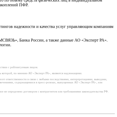
то по объему средств физических лиц в индивидуальном
накоплений ПФР.
тингов надежности и качества услуг управляющим компаниям
СВЯЗЬ», Банка России, а также данные АО «Эксперт РА».
логии.
йствии с рейтингуемым лицом.
ь которой, по мнению АО «Эксперт РА», являются надлежащими.
есет ответственности в связи с любыми последствиями, интерпретациями, выводами,
ключениями, содержащимися в пресс-релизах, выпущенных АО «Эксперт РА», или
ое не определено договором с контрагентом или требованиями законодательства РФ.