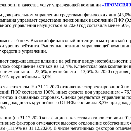
ежности и качества услуг управляющей компании
«ПРОМСВЯЗ
верительном управлении средствами физических лиц (43,0% ак
омпания управляет средствами пенсионных накоплений ПФР (0,
ьного управления имуществом за 2020 год составила менее 50%,
связьбанк». Высокий финансовый потенциал материнской стр
жки уровня рейтинга. Рыночные позиции управляющей компании 
 средств в управлении.
ет сдерживающее влияние на рейтинг ввиду нестабильности: за 
алось сокращение активов на 12,4%. Клиентская база компании в
ением составила 22,6%, крупнейшего – 13,6%. За 2020 год доля
9,9%, крупнейшим – 3,0%.
ся агентством. На 31.12.2020 отношение скорректированной по 
ений ПФР составило 100%, иных средств под управлением – 76,
гентах и связанных сторонах. Оценка результатов управления п
ешенная доходность крупнейшего ОПИФа составила 8,3% при дохо
7%).
нии (на 31.12.2020 коэффициент качества активов составил 91,6
тивных факторов отмечаются высокое отклонение собственных ср
 (111,9% на 31.12.2020). В числе негативных факторов отмечае