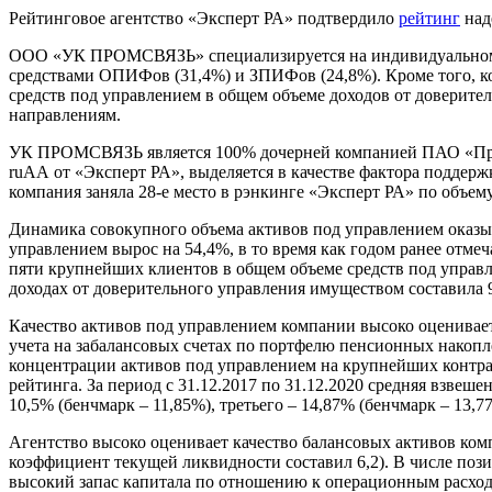
Рейтинговое агентство «Эксперт РА» подтвердило
рейтинг
над
ООО «УК ПРОМСВЯЗЬ» специализируется на индивидуальном до
средствами ОПИФов (31,4%) и ЗПИФов (24,8%). Кроме того, к
средств под управлением в общем объеме доходов от доверител
направлениям.
УК ПРОМСВЯЗЬ является 100% дочерней компанией ПАО «Пром
ruAА от «Эксперт РА», выделяется в качестве фактора поддер
компания заняла 28-е место в рэнкинге «Эксперт РА» по объему
Динамика совокупного объема активов под управлением оказыва
управлением вырос на 54,4%, в то время как годом ранее отмеч
пяти крупнейших клиентов в общем объеме средств под управл
доходах от доверительного управления имуществом составила 
Качество активов под управлением компании высоко оценивает
учета на забалансовых счетах по портфелю пенсионных накопл
концентрации активов под управлением на крупнейших контра
рейтинга. За период с 31.12.2017 по 31.12.2020 средняя взв
10,5% (бенчмарк – 11,85%), третьего – 14,87% (бенчмарк – 13,7
Агентство высоко оценивает качество балансовых активов компа
коэффициент текущей ликвидности составил 6,2). В числе пози
высокий запас капитала по отношению к операционным расходам