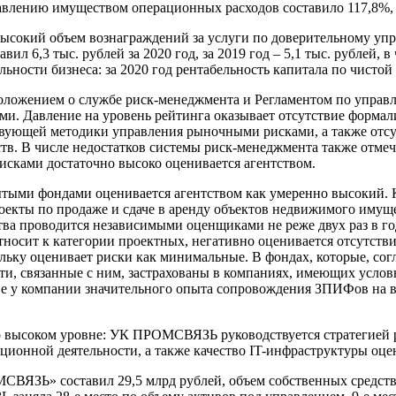
влению имуществом операционных расходов составило 117,8%, з
 высокий объем вознаграждений за услуги по доверительному у
л 6,3 тыс. рублей за 2020 год, за 2019 год – 5,1 тыс. рублей, в
льности бизнеса: за 2020 год рентабельность капитала по чистой
оложением о службе риск-менеджмента и Регламентом по управл
. Давление на уровень рейтинга оказывает отсутствие формал
ствующей методики управления рыночными рисками, а также отс
тв. В числе недостатков системы риск-менеджмента также отмеч
исками достаточно высоко оценивается агентством.
тыми фондами оценивается агентством как умеренно высокий. 
проекты по продаже и сдаче в аренду объектов недвижимого им
ва проводится независимыми оценщиками не реже двух раз в го
тносит к категории проектных, негативно оценивается отсутст
ольку оценивает риски как минимальные. В фондах, которые, с
ти, связанные с ним, застрахованы в компаниях, имеющих услов
чие у компании значительного опыта сопровождения ЗПИФов на 
но высоком уровне: УК ПРОМСВЯЗЬ руководствуется стратегией р
ционной деятельности, а также качество IT-инфраструктуры оце
ЯЗЬ» составил 29,5 млрд рублей, объем собственных средств п