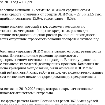
а 2019 год – 108,9%.
правлению активами. В сегменте ЗПИФов средний объем
 части средств, отличных от средств ЗПИФов, – 27,5 и 23,5 тыс.
 прибыли составила 15,0%, годом ранее – 8,5%.
ению рисками, который в т.ч. содержит методики по
изованных методологий оценки кредитных рисков для
утствие методологии оценки рисков рыночной ликвидности
ается отсутствие стресс-тестирования портфелей активов под
Компания управляет ЗПИФами, в рамках которых реализуются
ущества. Инвестиционные решения принимаются с
д с применением нескольких подходов. В части управления
вие финансовых моделей действующих проектов. Компания не
огласно критериям методологии, были отнесены к ЗПИФам
ный рейтинговый класс ruA+ и выше, что положительно влияет
всем жизненном цикле, от формирования до прекращения, а
азвития на 2019-2023 годы, которая покрывает основные
ниваются агентством нейтрально.
о форме расчета Банка России был равен 367,6 млн рублей.