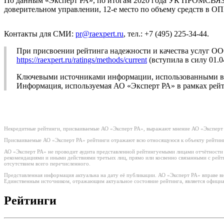
По данным «Эксперт РА», по итогам 2020 года УК ПРОМСВЯЗЬ з
доверительном управлении, 12-е место по объему средств в
Контакты для СМИ:
pr@raexpert.ru
, тел.: +7 (495) 225-34-44.
При присвоении рейтинга надежности и качества услуг 
https://raexpert.ru/ratings/methods/current
(вступила в силу 01.0
Ключевыми источниками информации, использованными в 
Информация, используемая АО «Эксперт РА» в рамках рейт
Некредитные рейтинги, присваиваемые АО «Эксперт РА», выражают мнение АО «Эксперт 
Присваиваемые АО «Эксперт РА» рейтинги отражают всю относящуюся к объекту рейтинг
АО «Эксперт РА» не проводит аудита представленной рейтингуемыми лицами отчётности и 
рекомендациями и иными действиями третьих лиц, прямо или косвенно связанными с рей
отсутствием всего перечисленного.
Представленная информация актуальна на дату её публикации. АО «Эксперт РА» вправе в
Единственным источником, отражающим актуальное состояние рейтинга, является официа
Рейтинги