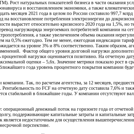
 LTM). Рост натуральных показателей бизнеса в части оказания ус
онавируса и восстановлением экономики, а также климатически
ть месяцев 2021 года в целом по России составило 997,7 млрд кВ
енд на восстановление потребления электроэнергии до докризисн
ьности вырастет относительно кризисного 2020 года на 1,5%, но 
перевод нагрузкиряда энергоемких потребителей компании на с
тропотребления, а также увеличением объема оказания нерегули
ем на 0,5% ежегодно. Тем не менее, ежегодная индексации тари
идается на уровне 3% и 8% соответственно. Таким образом, аге
изменений. Фактор общего уровня долговой нагрузки дополните
 процентной нагрузки оценивается позитивно. На отчетную д
максимальной оценки – 5,6х. Значение метрики показало рост в 
е ближайшего года уровень процентного покрытия компании буде
 компании. Так, по расчетам агентства, за 12 месяцев, предшес
 Рентабельность по FCF на отчетную дату составила 7,6% и так
ется стабильной в ближайшие годы. У компании отсутствуют вал
: операционный денежный поток на горизонте года от отчетной
лгу, поддерживающие капитальные затраты и капитальные затра
является недостаточным для осуществления вышеперечисленных
днесрочной перспективе.