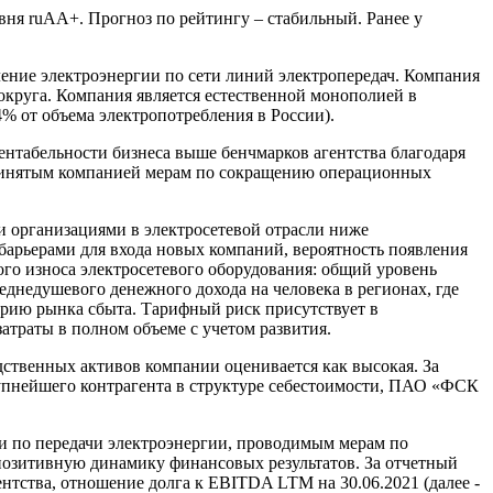
вня ruAA+. Прогноз по рейтингу – стабильный. Ранее у
ение электроэнергии по сети линий электропередач. Компания
округа. Компания является естественной монополией в
4% от объема электропотребления в России).
ентабельности бизнеса выше бенчмарков агентства благодаря
принятым компанией мерам по сокращению операционных
и организациями в электросетевой отрасли ниже
барьерами для входа новых компаний, вероятность появления
о износа электросетевого оборудования: общий уровень
днедушевого денежного дохода на человека в регионах, где
итерию рынка сбыта. Тарифный риск присутствует в
атраты в полном объеме с учетом развития.
ственных активов компании оценивается как высокая. За
упнейшего контрагента в структуре себестоимости, ПАО «ФСК
уги по передачи электроэнергии, проводимым мерам по
позитивную динамику финансовых результатов. За отчетный
тства, отношение долга к EBITDA LTM на 30.06.2021 (далее -