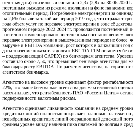
отчетная дата) снизилось и составило 2,3х (2,8х на 30.06.2020
поэтапным выходом из режима изоляции на фоне пандемии кор
отопительный период. Потребление электроэнергии за одиннадца
на 2,6% больше за такой же период 2019 года, что отражает тр
года объем услуг по передаче электроэнергии в зоне её деятел
прогнозном периоде 2022-2024 гг. продолжится постепенный 
частично скомпенсировано постепенным восстановлением элек
передаче электроэнергии в вышеуказанном периоде не более, ч
выручке и EBITDA компании, рост которых в ближайший год ож
даты значение показателя долга к EBITDA LTM останется без 
– поддерживающий CAPEX) по бенчмаркам агентства. Уровень
составило около 7,5х, что превышает бенчмарк агентства для 
благодаря росту EBITDA. По расчетам агентства, на горизонт
агентством бенчмарка.
Агентство на высоком уровне оценивает фактор рентабельности
22%, что выше бенчмарков агентства для максимальной оценки.
рассчитывает, что рентабельность ПАО «Россети Центр» остан
подверженности валютным рискам.
Агентство оценивает ликвидность компании на среднем уровне
кредитных линий полностью покрывает плановые платежи по до
невыбранных кредитных линий операционный денежный поток 
среднем уровне ввиду наличия пика платежей по долгам в сре