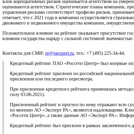
Блок корпоративных рисков оценивается агентством на умере
оцениваются агентством. Стратегические планы компании, п
управления рисками соответствует профилю рисков, принимаем
отмечает, что с 2021 года в компании осуществляется страхов
движимого и недвижимого имущества компании, имущественных
Положительное влияние на рейтинг оказывает присутствие го
влияния государства наряду с сильной системной значимостью
Контакты для СМИ:
pr@raexpert.ru
, тел.: +7 (495) 225-34-44.
Кредитный рейтинг ПАО «Россети Центр» был впервые опуб
Кредитный рейтинг присвоен по российской национальной ш
присвоения или последнего пересмотра.
При присвоении кредитного рейтинга применялась метод
силу 03.06.2021).
Присвоенный рейтинг и прогноз по нему отражают всю су
по мнению АО «Эксперт РА», являются надлежащими. Ключ
«Россети Центр», а также данные АО «Эксперт РА». Информ
Кредитный рейтинг был присвоен в рамках заключенного д