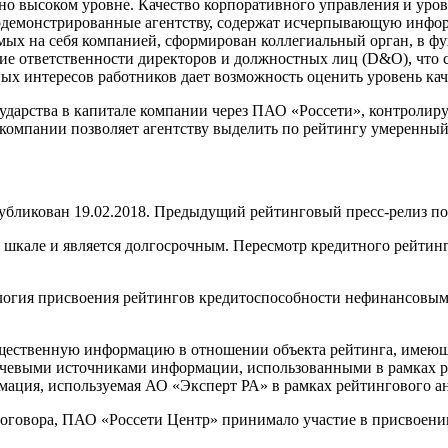
нно высоком уровне. Качество корпоративного управления и ур
родемонстрированные агентству, содержат исчерпывающую инф
ых на себя компанией, сформирован коллегиальный орган, в фу
ание ответственности директоров и должностных лиц (D&O), что
 интересов работников дает возможность оценить уровень кач
сударства в капитале компании через ПАО «Россети», контроли
 компании позволяет агентству выделить по рейтингу умеренный
ликован 19.02.2018. Предыдущий рейтинговый пресс-релиз по 
кале и является долгосрочным. Пересмотр кредитного рейтинга 
ология присвоения рейтингов кредитоспособности нефинансовы
щественную информацию в отношении объекта рейтинга, имеющую
евыми источниками информации, использованными в рамках ре
ация, используемая АО «Эксперт РА» в рамках рейтингового ан
оговора, ПАО «Россети Центр» принимало участие в присвоени