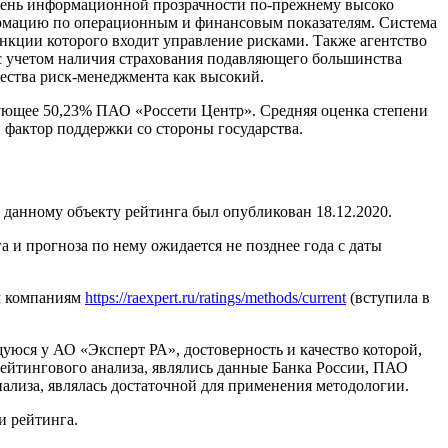
овень информационной прозрачности по-прежнему высоко
ормацию по операционным и финансовым показателям. Система
нкции которого входит управление рисками. Также агентство
 с учетом наличия страхования подавляющего большинства
ества риск-менеджмента как высокий.
рующее 50,23% ПАО «Россети Центр». Средняя оценка степени
 фактор поддержки со стороны государства.
данному объекту рейтинга был опубликован 18.12.2020.
и прогноза по нему ожидается не позднее года с даты
м компаниям
https://raexpert.ru/ratings/methods/current
(вступила в
ся у АО «Эксперт РА», достоверность и качество которой,
йтингового анализа, являлись данные Банка России, ПАО
ализа, являлась достаточной для применения методологии.
и рейтинга.