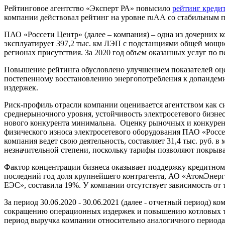
Рейтинговое агентство «Эксперт РА» повысило
рейтинг креди
компании действовал рейтинг на уровне ruАА со стабильным 
ПАО «Россети Центр» (далее – компания) – одна из дочерних 
эксплуатирует 397,2 тыс. км ЛЭП с подстанциями общей мощно
регионах присутствия. За 2020 год объем оказанных услуг по п
Повышение рейтинга обусловлено улучшением показателей оцен
постепенному восстановлению энергопотребления к допандем
издержек.
Риск-профиль отрасли компании оценивается агентством как 
среднерыночного уровня, устойчивость электросетевого бизне
нового конкурента минимальна. Оценку рыночных и конкурент
физического износа электросетевого оборудования ПАО «Россет
компания ведет свою деятельность, составляет 31,4 тыс. руб. 
незначительной степени, поскольку тарифы позволяют покрыва
Фактор концентрации бизнеса оказывает поддержку кредитном
последний год доля крупнейшего контрагента, АО «АтомЭнерг
ЕЭС», составила 19%. У компании отсутствует зависимость от
За период 30.06.2020 - 30.06.2021 (далее - отчетный период)
сокращению операционных издержек и повышению котловых тар
период выручка компании относительно аналогичного периода 