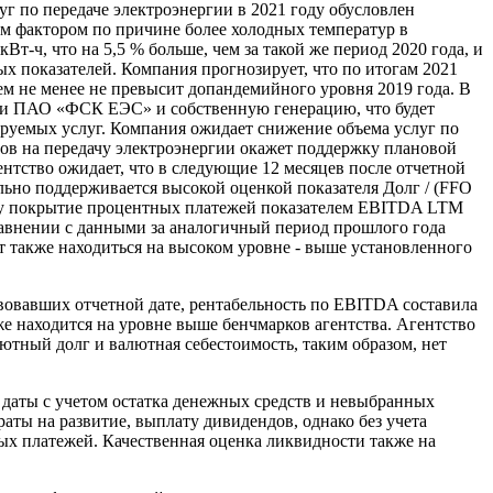
луг по передаче электроэнергии в 2021 году обусловлен
м фактором по причине более холодных температур в
т-ч, что на 5,5 % больше, чем за такой же период 2020 года, и
ых показателей. Компания прогнозирует, что по итогам 2021
тем не менее не превысит допандемийного уровня 2019 года. В
ети ПАО «ФСК ЕЭС» и собственную генерацию, что будет
руемых услуг. Компания ожидает снижение объема услуг по
фов на передачу электроэнергии окажет поддержку плановой
нтство ожидает, что в следующие 12 месяцев после отчетной
льно поддерживается высокой оценкой показателя Долг / (FFO
ату покрытие процентных платежей показателем EBITDA LTM
сравнении с данными за аналогичный период прошлого года
т также находиться на высоком уровне - выше установленного
твовавших отчетной дате, рентабельность по EBITDA составила
же находится на уровне выше бенчмарков агентства. Агентство
ютный долг и валютная себестоимость, таким образом, нет
 даты с учетом остатка денежных средств и невыбранных
ты на развитие, выплату дивидендов, однако без учета
 платежей. Качественная оценка ликвидности также на