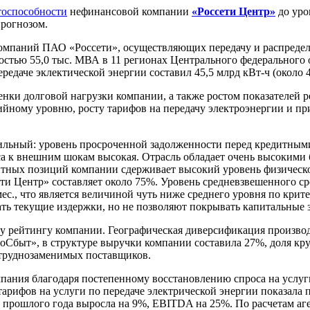
тоспособности
нефинансовой компании
«Россети Центр»
до уро
прогнозом.
компаний ПАО «Россети», осуществляющих передачу и распредел
стью 55,0 тыс. МВА в 11 регионах Центрального федерального 
ередаче эклектической энергии составил 45,5 млрд кВт-ч (около 
ки долговой нагрузки компании, а также ростом показателей р
ийному уровню, росту тарифов на передачу электроэнергии и 
сильный: уровень просроченной задолженности перед кредитным
са к внешним шокам высокая. Отрасль обладает очень высокими 
ных позиций компании сдерживает высокий уровень физическог
и Центр» составляет около 75%. Уровень средневзвешенного сре
в мес., что является величиной чуть ниже среднего уровня по кр
ть текущие издержки, но не позволяют покрывать капитальные з
у рейтингу компании. Географическая диверсификация производ
оСбыт», в структуре выручки компании составила 27%, доля кр
 труднозаменимых поставщиков.
 компания благодаря постепенному восстановлению спроса на усл
ифов на услуги по передаче электрической энергии показала 
прошлого года выросла на 9%, EBITDA на 25%. По расчетам аген