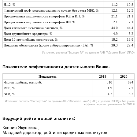
Н1.2, %
11.2
10.8
Фактический коэф. резервирования по ссудам без учета МБК, %
12.1
12.3
Просроченная задолженность в портфеле ЮЛ и ИП, %
21.1
21.1
Просроченная задолженность в портфеле ФЛ, %
2.1
2.1
Доля ключевого источника пассивов, %
44.0
44.4
Доля крупнейшего кредитора, %
4.9
5.2
Доля 10 крупнейших кредиторов, %
18.2
18.8
Покрытие обязательств (кроме субординированных) LAT, %
30.3
29.4
Источник: расчеты "Эксперт РА" по данным АКБ "Абсолют Банк" (ПАО)
Показатели эффективности деятельности Банка:
Показатель
2019
2020
Чистая прибыль, млн руб.
510
694
ROE, %
1.9
2.2
NIM, %
4.7
3.2
Источник: расчеты "Эксперт РА" по данным АКБ "Абсолют Банк" (ПАО) с учетом СПОД и без учета
эффекта первого применения МСФО 9
Ведущий рейтинговый аналитик:
Ксения Якушкина,
Младший директор, рейтинги кредитных институтов