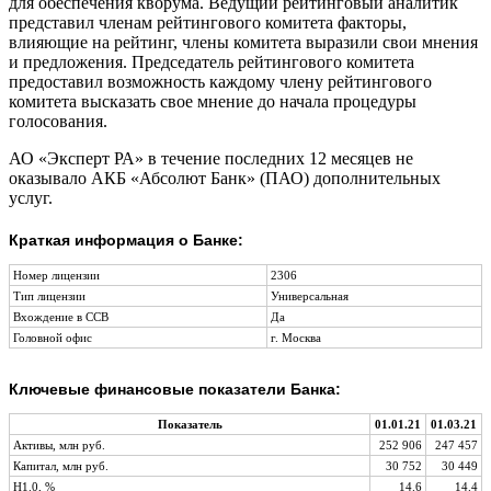
для обеспечения кворума. Ведущий рейтинговый аналитик
представил членам рейтингового комитета факторы,
влияющие на рейтинг, члены комитета выразили свои мнения
и предложения. Председатель рейтингового комитета
предоставил возможность каждому члену рейтингового
комитета высказать свое мнение до начала процедуры
голосования.
АО «Эксперт РА» в течение последних 12 месяцев не
оказывало АКБ «Абсолют Банк» (ПАО) дополнительных
услуг.
Краткая информация о Банке:
Номер лицензии
2306
Тип лицензии
Универсальная
Вхождение в ССВ
Да
Головной офис
г. Москва
Ключевые финансовые показатели Банка:
Показатель
01.01.21
01.03.21
Активы, млн руб.
252 906
247 457
Капитал, млн руб.
30 752
30 449
Н1.0, %
14.6
14.4