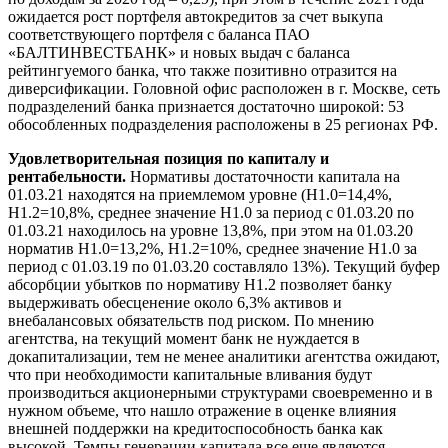
ожидается рост портфеля автокредитов за счет выкупа
соответствующего портфеля с баланса ПАО
«БАЛТИНВЕСТБАНК» и новых выдач с баланса
рейтингуемого банка, что также позитивно отразится на
диверсификации. Головной офис расположен в г. Москве, сеть
подразделений банка признается достаточно широкой: 53
обособленных подразделения расположены в 25 регионах РФ.
Удовлетворительная позиция по капиталу и
рентабельности.
Нормативы достаточности капитала на
01.03.21 находятся на приемлемом уровне (Н1.0=14,4%,
Н1.2=10,8%, среднее значение Н1.0 за период с 01.03.20 по
01.03.21 находилось на уровне 13,8%, при этом на 01.03.20
норматив Н1.0=13,2%, Н1.2=10%, среднее значение Н1.0 за
период с 01.03.19 по 01.03.20 составляло 13%). Текущий буфер
абсорбции убытков по нормативу Н1.2 позволяет банку
выдерживать обесценение около 6,3% активов и
внебалансовых обязательств под риском. По мнению
агентства, на текущий момент банк не нуждается в
докапитализации, тем не менее аналитики агентства ожидают,
что при необходимости капитальные вливания будут
производиться акционерными структурами своевременно и в
нужном объеме, что нашло отражение в оценке влияния
внешней поддержки на кредитоспособность банка как
высокой. Темпы генерации капитала все еще являются