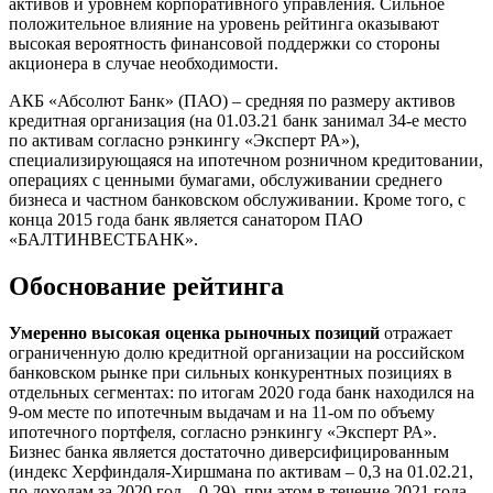
активов и уровнем корпоративного управления. Сильное
положительное влияние на уровень рейтинга оказывают
высокая вероятность финансовой поддержки со стороны
акционера в случае необходимости.
АКБ «Абсолют Банк» (ПАО) – средняя по размеру активов
кредитная организация (на 01.03.21 банк занимал 34-е место
по активам согласно рэнкингу «Эксперт РА»),
специализирующаяся на ипотечном розничном кредитовании,
операциях с ценными бумагами, обслуживании среднего
бизнеса и частном банковском обслуживании. Кроме того, с
конца 2015 года банк является санатором ПАО
«БАЛТИНВЕСТБАНК».
Обоснование рейтинга
Умеренно высокая оценка рыночных позиций
отражает
ограниченную долю кредитной организации на российском
банковском рынке при сильных конкурентных позициях в
отдельных сегментах: по итогам 2020 года банк находился на
9-ом месте по ипотечным выдачам и на 11-ом по объему
ипотечного портфеля, согласно рэнкингу «Эксперт РА».
Бизнес банка является достаточно диверсифицированным
(индекс Херфиндаля-Хиршмана по активам – 0,3 на 01.02.21,
по доходам за 2020 год – 0,29), при этом в течение 2021 года