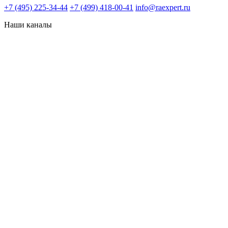
+7 (495) 225-34-44
+7 (499) 418-00-41
info@raexpert.ru
Наши каналы