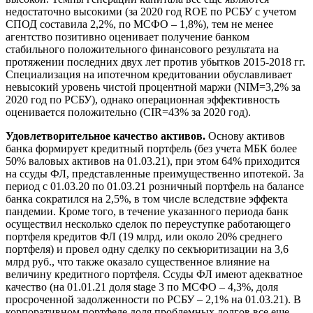
недостаточно высокими (за 2020 год ROE по РСБУ с учетом
СПОД составила 2,2%, по МСФО – 1,8%), тем не менее
агентство позитивно оценивает получение банком
стабильного положительного финансового результата на
протяжении последних двух лет против убытков 2015-2018 гг.
Специализация на ипотечном кредитовании обуславливает
невысокий уровень чистой процентной маржи (NIM=3,2% за
2020 год по РСБУ), однако операционная эффективность
оценивается положительно (CIR=43% за 2020 год).
Удовлетворительное качество активов.
Основу активов
банка формирует кредитный портфель (без учета МБК более
50% валовых активов на 01.03.21), при этом 64% приходится
на ссуды ФЛ, представленные преимущественно ипотекой. За
период с 01.03.20 по 01.03.21 розничный портфель на балансе
банка сократился на 2,5%, в том числе вследствие эффекта
пандемии. Кроме того, в течение указанного периода банк
осуществил несколько сделок по переуступке работающего
портфеля кредитов ФЛ (19 млрд, или около 20% среднего
портфеля) и провел одну сделку по секъюритизации на 3,6
млрд руб., что также оказало существенное влияние на
величину кредитного портфеля. Ссуды ФЛ имеют адекватное
качество (на 01.01.21 доля stage 3 по МСФО – 4,3%, доля
просроченной задолженности по РСБУ – 2,1% на 01.03.21). В
корпоративном портфеле доля проблемных долгов все еще