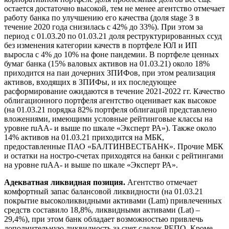
остается достаточно высокой, тем не менее агентство отмечает
работу банка по улучшению его качества (доля stage 3 в
течение 2020 года снизилась с 42% до 33%). При этом за
период с 01.03.20 по 01.03.21 доля реструктурированных ссуд
без изменения категории качеств в портфеле ЮЛ и ИП
выросла с 4% до 10% на фоне пандемии. В портфеле ценных
бумаг банка (15% валовых активов на 01.03.21) около 18%
приходится на паи дочерних ЗПИФов, при этом реализация
активов, входящих в ЗПИФы, и их последующее
расформирование ожидаются в течение 2021-2022 гг. Качество
облигационного портфеля агентство оценивает как высокое
(на 01.03.21 порядка 82% портфеля облигаций представлено
вложениями, имеющими условные рейтинговые классы на
уровне ruAA- и выше по шкале «Эксперт РА»). Также около
14% активов на 01.03.21 приходится на МБК,
предоставленные ПАО «БАЛТИНВЕСТБАНК». Прочие МБК
и остатки на ностро-счетах приходятся на банки с рейтингами
на уровне ruAA- и выше по шкале «Эксперт РА».
Адекватная ликвидная позиция.
Агентство отмечает
комфортный запас балансовой ликвидности (на 01.03.21
покрытие высоколиквидными активами (Lam) привлеченных
средств составило 18,8%, ликвидными активами (Lat) –
29,4%), при этом банк обладает возможностью привлечь
дополнительную ликвидность за счет сделок РЕПО. Кроме