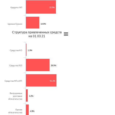
Кредиты ФЛ
33.5%
Ценные бумаги
14.9%
Структура привлеченных средств
на 01.03.21
Имущество
2.4%
Средства КО
1.3%
Прочие активы
9%
Средства ЮЛ
39.5%
Источник: расчеты "Эксперт РА" по данным
АКБ "Абсолют Банк" (ПАО)
Средства ФЛ и ИП
51.1%
Выпущенные
долговые
3.2%
обязательства
Прочие
4.9%
обязательства