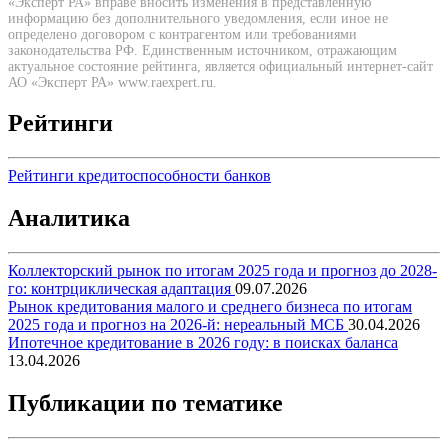
«Эксперт РА» вправе вносить изменения в представленную
информацию без дополнительного уведомления, если иное не
определено договором с контрагентом или требованиями
законодательства РФ. Единственным источником, отражающим
актуальное состояние рейтинга, является официальный интернет-сайт
АО «Эксперт РА» www.raexpert.ru.
Рейтинги
Рейтинги кредитоспособности банков
Аналитика
Коллекторский рынок по итогам 2025 года и прогноз до 2028-
го: контрциклическая адаптация
09.07.2026
Рынок кредитования малого и среднего бизнеса по итогам
2025 года и прогноз на 2026-й: нереальный МСБ
30.04.2026
Ипотечное кредитование в 2026 году: в поисках баланса
13.04.2026
Публикации по тематике