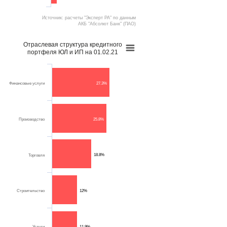
Источник: расчеты "Эксперт РА" по данным
АКБ "Абсолют Банк" (ПАО)
Отраслевая структура кредитного
портфеля ЮЛ и ИП на 01.02.21
Финансовые услуги
27.3%
Производство
25.8%
18.8%
Торговля
Строительство
12%
Услуги
11.9%