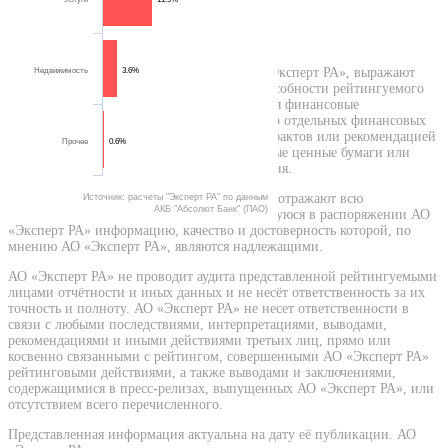
Кредитные рейтинги, присваиваемые АО «Эксперт РА», выражают
Недвижимость
3.6%
мнение АО «Эксперт РА» относительно способности рейтингуемого
лица (эмитента) исполнять принятые на себя финансовые
обязательства и (или) о кредитном риске его отдельных финансовых
обязательств и не являются установлением фактов или рекомендацией
Прочее
0.6%
покупать, держать или продавать те или иные ценные бумаги или
активы, принимать инвестиционные решения.
Присваиваемые АО «Эксперт РА» рейтинги отражают всю
Источник: расчеты "Эксперт РА" по данным
АКБ "Абсолют Банк" (ПАО)
относящуюся к объекту рейтинга и находящуюся в распоряжении АО
«Эксперт РА» информацию, качество и достоверность которой, по
мнению АО «Эксперт РА», являются надлежащими.
АО «Эксперт РА» не проводит аудита представленной рейтингуемыми
лицами отчётности и иных данных и не несёт ответственность за их
точность и полноту. АО «Эксперт РА» не несет ответственности в
связи с любыми последствиями, интерпретациями, выводами,
рекомендациями и иными действиями третьих лиц, прямо или
косвенно связанными с рейтингом, совершенными АО «Эксперт РА»
рейтинговыми действиями, а также выводами и заключениями,
содержащимися в пресс-релизах, выпущенных АО «Эксперт РА», или
отсутствием всего перечисленного.
Представленная информация актуальна на дату её публикации. АО