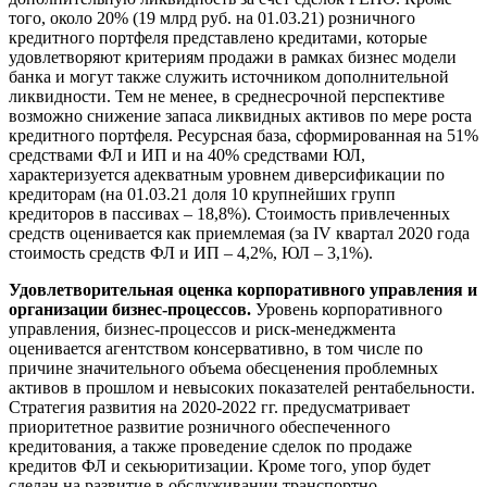
того, около 20% (19 млрд руб. на 01.03.21) розничного
кредитного портфеля представлено кредитами, которые
удовлетворяют критериям продажи в рамках бизнес модели
банка и могут также служить источником дополнительной
ликвидности. Тем не менее, в среднесрочной перспективе
возможно снижение запаса ликвидных активов по мере роста
кредитного портфеля. Ресурсная база, сформированная на 51%
средствами ФЛ и ИП и на 40% средствами ЮЛ,
характеризуется адекватным уровнем диверсификации по
кредиторам (на 01.03.21 доля 10 крупнейших групп
кредиторов в пассивах – 18,8%). Стоимость привлеченных
средств оценивается как приемлемая (за IV квартал 2020 года
стоимость средств ФЛ и ИП – 4,2%, ЮЛ – 3,1%).
Удовлетворительная оценка корпоративного управления и
организации бизнес-процессов.
Уровень корпоративного
управления, бизнес-процессов и риск-менеджмента
оценивается агентством консервативно, в том числе по
причине значительного объема обесценения проблемных
активов в прошлом и невысоких показателей рентабельности.
Стратегия развития на 2020-2022 гг. предусматривает
приоритетное развитие розничного обеспеченного
кредитования, а также проведение сделок по продаже
кредитов ФЛ и секьюритизации. Кроме того, упор будет
сделан на развитие в обслуживании транспортно-