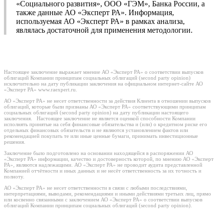
«Социального развития», ООО «ГЭМ», Банка России, а
также данные АО «Эксперт РА». Информация,
используемая АО «Эксперт РА» в рамках анализа,
являлась достаточной для применения методологии.
Настоящее заключение выражает мнение АО «Эксперт РА» о соответствии выпусков
облигаций Компании принципам социальных облигаций (second party opinion)
исключительно на дату публикации заключения на официальном интернет-сайте АО
«Эксперт РА» www.raexpert.ru.
АО «Эксперт РА» не несет ответственности за действия Клиента в отношении выпусков
облигаций, которые были признаны АО «Эксперт РА» соответствующими принципам
социальных облигаций (second party opinion) на дату публикации настоящего
заключения. Настоящее заключение не является оценкой способности Компании
исполнять принятые на себя финансовые обязательства и (или) о кредитном риске его
отдельных финансовых обязательств и не являются установлением фактов или
рекомендацией покупать те или иные ценные бумаги, принимать инвестиционные
решения.
Заключение было подготовлено на основании находящейся в распоряжении АО
«Эксперт РА» информации, качество и достоверность которой, по мнению АО «Эксперт
РА», являются надлежащими. АО «Эксперт РА» не проводит аудита представленной
Компанией отчётности и иных данных и не несёт ответственность за их точность и
полноту.
АО «Эксперт РА» не несет ответственности в связи с любыми последствиями,
интерпретациями, выводами, рекомендациями и иными действиями третьих лиц, прямо
или косвенно связанными с заключением АО «Эксперт РА» о соответствии выпусков
облигаций Компании принципам социальных облигаций (second party opinion).