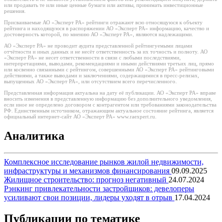
или продавать те или иные ценные бумаги или активы, принимать инвестиционные
решения.
Присваиваемые АО «Эксперт РА» рейтинги отражают всю относящуюся к объекту
рейтинга и находящуюся в распоряжении АО «Эксперт РА» информацию, качество и
достоверность которой, по мнению АО «Эксперт РА», являются надлежащими.
АО «Эксперт РА» не проводит аудита представленной рейтингуемыми лицами
отчётности и иных данных и не несёт ответственность за их точность и полноту. АО
«Эксперт РА» не несет ответственности в связи с любыми последствиями,
интерпретациями, выводами, рекомендациями и иными действиями третьих лиц, прямо
или косвенно связанными с рейтингом, совершенными АО «Эксперт РА» рейтинговыми
действиями, а также выводами и заключениями, содержащимися в пресс-релизах,
выпущенных АО «Эксперт РА», или отсутствием всего перечисленного.
Представленная информация актуальна на дату её публикации. АО «Эксперт РА» вправе
вносить изменения в представленную информацию без дополнительного уведомления,
если иное не определено договором с контрагентом или требованиями законодательства
РФ. Единственным источником, отражающим актуальное состояние рейтинга, является
официальный интернет-сайт АО «Эксперт РА» www.raexpert.ru.
Аналитика
Комплексное исследование рынков жилой недвижимости,
инфраструктуры и механизмов финансирования
09.09.2025
Жилищное строительство: прогноз негативный
24.07.2024
Рэнкинг привлекательности застройщиков: девелоперы
усиливают свои позиции, лидеры уходят в отрыв
17.04.2024
Публикации по тематике