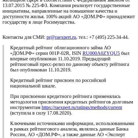
13.07.2015 № 225-ФЗ. Компания реализует государственные
инициативы, направленные на повышение качества и
доступности жилья. 100% акций АО «ДОМ.РФ» принадлежит
государству в лице Росимущества.
Контакты для СМИ:
pr@raexpert.ru
, тел.: +7 (495) 225-34-44.
Кредитный рейтинг облигационного займа АО
«ДОМ.РФ» серии 001Р-02R, ISIN
RU000A0ZYQU5
был
впервые опубликован 11.10.2019. Предыдущий
рейтинговый пресс-релиз по данному объекту рейтинга
был опубликован 11.10.2019.
Кредитный рейтинг присвоен по российской
национальной шкале.
При присвоении кредитного рейтинга применялась
методология присвоения кредитных рейтингов долговым
инструментам
https://raexpert.ru/ratings/methods/current
(вступила в силу 17.08.2020).
Ключевыми источниками информации, использованными
в рамках рейтингового анализа, являлись данные Банка
России, АО «ДОМ.РФ», а также данные АО «Эксперт