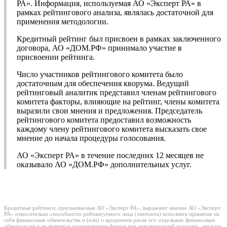
РА». Информация, используемая АО «Эксперт РА» в
рамках рейтингового анализа, являлась достаточной для
применения методологии.
Кредитный рейтинг был присвоен в рамках заключенного
договора, АО «ДОМ.РФ» принимало участие в
присвоении рейтинга.
Число участников рейтингового комитета было
достаточным для обеспечения кворума. Ведущий
рейтинговый аналитик представил членам рейтингового
комитета факторы, влияющие на рейтинг, члены комитета
выразили свои мнения и предложения. Председатель
рейтингового комитета предоставил возможность
каждому члену рейтингового комитета высказать свое
мнение до начала процедуры голосования.
АО «Эксперт РА» в течение последних 12 месяцев не
оказывало АО «ДОМ.РФ» дополнительных услуг.
Кредитные рейтинги, присваиваемые АО «Эксперт РА», выражают мнение АО «Эксперт
РА» относительно способности рейтингуемого лица (эмитента) исполнять принятые на
себя финансовые обязательства и (или) о кредитном риске его отдельных финансовых
обязательств и не являются установлением фактов или рекомендацией покупать, держать