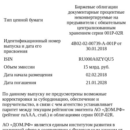
Биржевые облигации
документарные процентные
неконвертируемые на
Тип ценной бумаги
предъявителя c обязательным
централизованным
хранением серии 001Р-02R
Идентификационный номер
4B02-02-00739-A-001P от
выпуска и дата его
30.01.2018
присвоения
ISIN
RU000A0ZYQU5
Объем эмиссии
15 млрд. руб.
Дата начала размещения
02.02.2018
Дата погашения
21.01.2028
По данному выпуску не предусмотрены возможные
корректировки за субординацию, обеспечение и
поручительство, в связи с чем агентство устанавливает
паритет между текущим рейтингом эмитента АО «ДОМ.РФ»
(рейтинг ruAAA, стаб.) и облигациями серии 001Р-02R.
АО «ДОМ.РФ» является единым институтом развития в
жилищной сфере в соответствии с Федеральным законом от