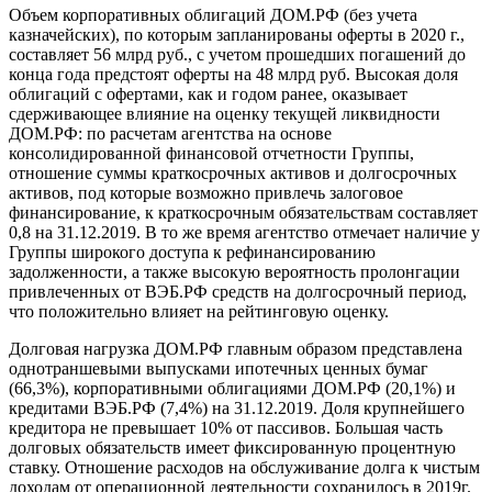
Объем корпоративных облигаций ДОМ.РФ (без учета
казначейских), по которым запланированы оферты в 2020 г.,
составляет 56 млрд руб., с учетом прошедших погашений до
конца года предстоят оферты на 48 млрд руб. Высокая доля
облигаций с офертами, как и годом ранее, оказывает
сдерживающее влияние на оценку текущей ликвидности
ДОМ.РФ: по расчетам агентства на основе
консолидированной финансовой отчетности Группы,
отношение суммы краткосрочных активов и долгосрочных
активов, под которые возможно привлечь залоговое
финансирование, к краткосрочным обязательствам составляет
0,8 на 31.12.2019. В то же время агентство отмечает наличие у
Группы широкого доступа к рефинансированию
задолженности, а также высокую вероятность пролонгации
привлеченных от ВЭБ.РФ средств на долгосрочный период,
что положительно влияет на рейтинговую оценку.
Долговая нагрузка ДОМ.РФ главным образом представлена
однотраншевыми выпусками ипотечных ценных бумаг
(66,3%), корпоративными облигациями ДОМ.РФ (20,1%) и
кредитами ВЭБ.РФ (7,4%) на 31.12.2019. Доля крупнейшего
кредитора не превышает 10% от пассивов. Большая часть
долговых обязательств имеет фиксированную процентную
ставку. Отношение расходов на обслуживание долга к чистым
доходам от операционной деятельности сохранилось в 2019г.