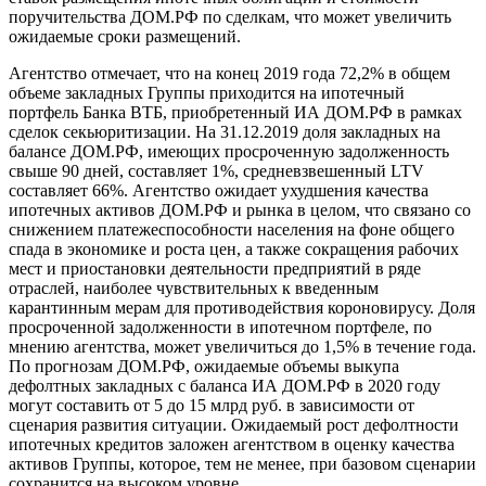
поручительства ДОМ.РФ по сделкам, что может увеличить
ожидаемые сроки размещений.
Агентство отмечает, что на конец 2019 года 72,2% в общем
объеме закладных Группы приходится на ипотечный
портфель Банка ВТБ, приобретенный ИА ДОМ.РФ в рамках
сделок секьюритизации. На 31.12.2019 доля закладных на
балансе ДОМ.РФ, имеющих просроченную задолженность
свыше 90 дней, составляет 1%, средневзвешенный LTV
составляет 66%. Агентство ожидает ухудшения качества
ипотечных активов ДОМ.РФ и рынка в целом, что связано со
снижением платежеспособности населения на фоне общего
спада в экономике и роста цен, а также сокращения рабочих
мест и приостановки деятельности предприятий в ряде
отраслей, наиболее чувствительных к введенным
карантинным мерам для противодействия короновирусу. Доля
просроченной задолженности в ипотечном портфеле, по
мнению агентства, может увеличиться до 1,5% в течение года.
По прогнозам ДОМ.РФ, ожидаемые объемы выкупа
дефолтных закладных с баланса ИА ДОМ.РФ в 2020 году
могут составить от 5 до 15 млрд руб. в зависимости от
сценария развития ситуации. Ожидаемый рост дефолтности
ипотечных кредитов заложен агентством в оценку качества
активов Группы, которое, тем не менее, при базовом сценарии
сохранится на высоком уровне.