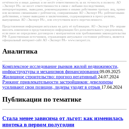
отчётности и иных данных и не несёт ответственность за их точность и полноту. АО
«Эксперт РА» не несет ответственности в связи с любыми последствиями,
интерпретациями, выводами, рекомендациями и иными действиями третьих лиц, прямо
или косвенно связанными с рейтингом, совершенными АО «Эксперт РА» рейтинговыми
действиями, а также выводами и заключениями, содержащимися в пресс-релизах,
выпущенных АО «Эксперт РА», или отсутствием всего перечисленного.
Представленная информация актуальна на дату её публикации. АО «Эксперт РА» вправе
вносить изменения в представленную информацию без дополнительного уведомления,
если иное не определено договором с контрагентом или требованиями законодательства
РФ. Единственным источником, отражающим актуальное состояние рейтинга, является
официальный интернет-сайт АО «Эксперт РА» www.raexpert.ru.
Аналитика
Комплексное исследование рынков жилой недвижимости,
инфраструктуры и механизмов финансирования
09.09.2025
Жилищное строительство: прогноз негативный
24.07.2024
Рэнкинг привлекательности застройщиков: девелоперы
усиливают свои позиции, лидеры уходят в отрыв
17.04.2024
Публикации по тематике
Стала менее зависима от льгот: как изменилась
ипотека в первом полугодии