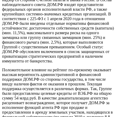
наблюдательного совета ДОМ.РФ входят представители
федеральных органов исполнительной власти РФ, а также
крупнейших системно-значимых кредитных организаций. В
соответствии с 225-ФЗ с 1 апреля 2020 года в отношении
ДОМ.РФ были введены отдельные нормативы финансовой
устойчивости: достаточности собственных средств (капитала)
(мин. 11,5%), максимального размера риска на одного
заемщика или группу связанных заемщиков (мин. 25%) и
финансового рычага (мин. 2,5%), которые выполняются
Группой с существенным превышением. Особый статус
ДОМ.РФ обусловлен включением в список защищенных от
приватизации стратегических предприятий и наличием
иммунитета от банкротства.
Положительное влияние на рейтинг по-прежнему оказывает
высокая вероятность административной и финансовой
поддержки ДОМ.РФ со стороны государства, в том числе
ввиду наличия фактов ее оказания в прошлом. Текущая
поддержка осуществляется в различных формах. Так, Группе
были предоставлены целевые кредиты от ВЭБ.РФ на общую
сумму 54 млрд руб. В качестве докапитализации агентство
расценивает вознаграждение, которое получает ДОМ.РФ за
исполнение функций агента РФ при продаже и
предоставлении в аренду земельных участков, находящихся в
федеральной собственности (по итогам 2019 г. получено 8,8