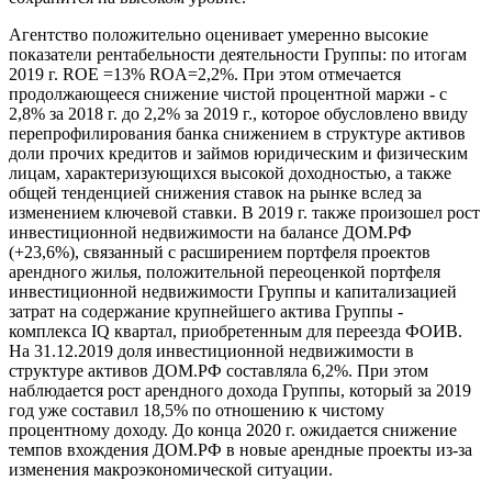
Агентство положительно оценивает умеренно высокие
показатели рентабельности деятельности Группы: по итогам
2019 г. ROE =13% ROA=2,2%. При этом отмечается
продолжающееся снижение чистой процентной маржи - с
2,8% за 2018 г. до 2,2% за 2019 г., которое обусловлено ввиду
перепрофилирования банка снижением в структуре активов
доли прочих кредитов и займов юридическим и физическим
лицам, характеризующихся высокой доходностью, а также
общей тенденцией снижения ставок на рынке вслед за
изменением ключевой ставки. В 2019 г. также произошел рост
инвестиционной недвижимости на балансе ДОМ.РФ
(+23,6%), связанный с расширением портфеля проектов
арендного жилья, положительной переоценкой портфеля
инвестиционной недвижимости Группы и капитализацией
затрат на содержание крупнейшего актива Группы -
комплекса IQ квартал, приобретенным для переезда ФОИВ.
На 31.12.2019 доля инвестиционной недвижимости в
структуре активов ДОМ.РФ составляла 6,2%. При этом
наблюдается рост арендного дохода Группы, который за 2019
год уже составил 18,5% по отношению к чистому
процентному доходу. До конца 2020 г. ожидается снижение
темпов вхождения ДОМ.РФ в новые арендные проекты из-за
изменения макроэкономической ситуации.