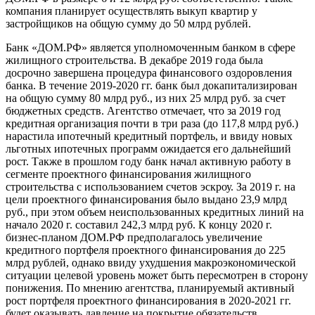
компания планирует осуществлять выкуп квартир у
застройщиков на общую сумму до 50 млрд рублей.
Банк «ДОМ.РФ» является уполномоченным банком в сфере
жилищного строительства. В декабре 2019 года была
досрочно завершена процедура финансового оздоровления
банка. В течение 2019-2020 гг. банк был докапитализирован
на общую сумму 80 млрд руб., из них 25 млрд руб. за счет
бюджетных средств. Агентство отмечает, что за 2019 год
кредитная организация почти в три раза (до 117,8 млрд руб.)
нарастила ипотечный кредитный портфель, и ввиду новых
льготных ипотечных программ ожидается его дальнейший
рост. Также в прошлом году банк начал активную работу в
сегменте проектного финансирования жилищного
строительства с использованием счетов эскроу. За 2019 г. на
цели проектного финансирования было выдано 23,9 млрд
руб., при этом объем неиспользованных кредитных линий на
начало 2020 г. составил 242,3 млрд руб. К концу 2020 г.
бизнес-планом ДОМ.РФ предполагалось увеличение
кредитного портфеля проектного финансирования до 225
млрд рублей, однако ввиду ухудшения макроэкономической
ситуации целевой уровень может быть пересмотрен в сторону
понижения. По мнению агентства, планируемый активный
рост портфеля проектного финансирования в 2020-2021 гг.
будет оказывать давление на покрытие обязательств