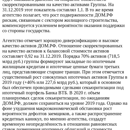
скорректированными на качество активами Группы. На
31.12.2019 этот показатель составлял 1,1. В то же время
агентство полагает, что рост подверженности ДОМ.РФ
рискам, связанным с сектором жилищного строительства,
компенсируется усилением вероятности оказания поддержки
со стороны государства.
Агентство отмечает хорошую диверсификацию и высокое
качество активов ДОМ.РФ. Отношение скорректированных
на качество активов к балансовой стоимости активов
составляет 0,92 на 31.12.2019. Порядка 70% активов (718,5
млрд руб.) группы формируют закладные по ипотечным
жилищным кредитам и ипотечные ценные бумаги третьих
лиц, представляющие старшие транши. При этом отмечается
существенный рост совокупных ипотечных активов Группы в
2019 году (+46% или 227,6 млрд руб.), который в основном
был обеспечен проводимыми сделками секьюритизации под
ипотечный портфель Банка ВТБ. В 2020 г. объем
планируемых сделок секьюритизации, по ожиданиям
ДОМ.РФ, должен сохраниться на уровне 2019 года. Однако на
фоне ухудшения макроэкономической обстановки рост
вероятности дефолтов заемщиков, а также распространение
кредитных каникул, по мнению агентства, создадут
временную неопределённость в отношении равновесных
ставок размещения ипотечных облигаций и стоимости