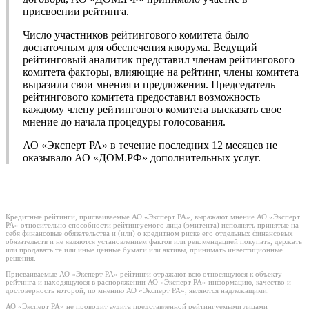
присвоении рейтинга.
Число участников рейтингового комитета было
достаточным для обеспечения кворума. Ведущий
рейтинговый аналитик представил членам рейтингового
комитета факторы, влияющие на рейтинг, члены комитета
выразили свои мнения и предложения. Председатель
рейтингового комитета предоставил возможность
каждому члену рейтингового комитета высказать свое
мнение до начала процедуры голосования.
АО «Эксперт РА» в течение последних 12 месяцев не
оказывало АО «ДОМ.РФ» дополнительных услуг.
Кредитные рейтинги, присваиваемые АО «Эксперт РА», выражают мнение АО «Эксперт
РА» относительно способности рейтингуемого лица (эмитента) исполнять принятые на
себя финансовые обязательства и (или) о кредитном риске его отдельных финансовых
обязательств и не являются установлением фактов или рекомендацией покупать, держать
или продавать те или иные ценные бумаги или активы, принимать инвестиционные
решения.
Присваиваемые АО «Эксперт РА» рейтинги отражают всю относящуюся к объекту
рейтинга и находящуюся в распоряжении АО «Эксперт РА» информацию, качество и
достоверность которой, по мнению АО «Эксперт РА», являются надлежащими.
АО «Эксперт РА» не проводит аудита представленной рейтингуемыми лицами