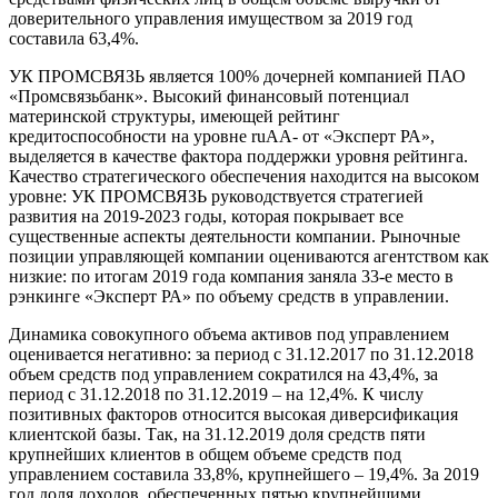
доверительного управления имуществом за 2019 год
составила 63,4%.
УК ПРОМСВЯЗЬ является 100% дочерней компанией ПАО
«Промсвязьбанк». Высокий финансовый потенциал
материнской структуры, имеющей рейтинг
кредитоспособности на уровне ruAА- от «Эксперт РА»,
выделяется в качестве фактора поддержки уровня рейтинга.
Качество стратегического обеспечения находится на высоком
уровне: УК ПРОМСВЯЗЬ руководствуется стратегией
развития на 2019-2023 годы, которая покрывает все
существенные аспекты деятельности компании. Рыночные
позиции управляющей компании оцениваются агентством как
низкие: по итогам 2019 года компания заняла 33-е место в
рэнкинге «Эксперт РА» по объему средств в управлении.
Динамика совокупного объема активов под управлением
оценивается негативно: за период с 31.12.2017 по 31.12.2018
объем средств под управлением сократился на 43,4%, за
период с 31.12.2018 по 31.12.2019 – на 12,4%. К числу
позитивных факторов относится высокая диверсификация
клиентской базы. Так, на 31.12.2019 доля средств пяти
крупнейших клиентов в общем объеме средств под
управлением составила 33,8%, крупнейшего – 19,4%. За 2019
год доля доходов, обеспеченных пятью крупнейшими