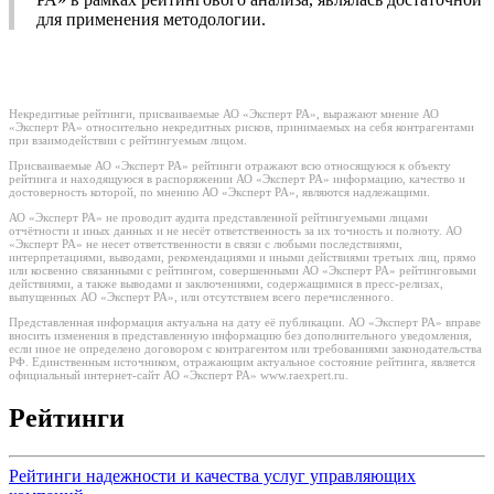
для применения методологии.
Некредитные рейтинги, присваиваемые АО «Эксперт РА», выражают мнение АО
«Эксперт РА» относительно некредитных рисков, принимаемых на себя контрагентами
при взаимодействии с рейтингуемым лицом.
Присваиваемые АО «Эксперт РА» рейтинги отражают всю относящуюся к объекту
рейтинга и находящуюся в распоряжении АО «Эксперт РА» информацию, качество и
достоверность которой, по мнению АО «Эксперт РА», являются надлежащими.
АО «Эксперт РА» не проводит аудита представленной рейтингуемыми лицами
отчётности и иных данных и не несёт ответственность за их точность и полноту. АО
«Эксперт РА» не несет ответственности в связи с любыми последствиями,
интерпретациями, выводами, рекомендациями и иными действиями третьих лиц, прямо
или косвенно связанными с рейтингом, совершенными АО «Эксперт РА» рейтинговыми
действиями, а также выводами и заключениями, содержащимися в пресс-релизах,
выпущенных АО «Эксперт РА», или отсутствием всего перечисленного.
Представленная информация актуальна на дату её публикации. АО «Эксперт РА» вправе
вносить изменения в представленную информацию без дополнительного уведомления,
если иное не определено договором с контрагентом или требованиями законодательства
РФ. Единственным источником, отражающим актуальное состояние рейтинга, является
официальный интернет-сайт АО «Эксперт РА» www.raexpert.ru.
Рейтинги
Рейтинги надежности и качества услуг управляющих