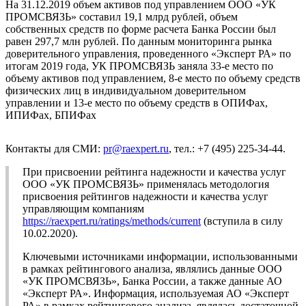
На 31.12.2019 объем активов под управлением ООО «УК
ПРОМСВЯЗЬ» составил 19,1 млрд рублей, объем
собственных средств по форме расчета Банка России был
равен 297,7 млн рублей. По данным мониторинга рынка
доверительного управления, проведенного «Эксперт РА» по
итогам 2019 года, УК ПРОМСВЯЗЬ заняла 33-е место по
объему активов под управлением, 8-е место по объему средств
физических лиц в индивидуальном доверительном
управлении и 13-е место по объему средств в ОПИФах,
ИПИФах, БПИФах
Контакты для СМИ:
pr@raexpert.ru
, тел.: +7 (495) 225-34-44.
При присвоении рейтинга надежности и качества услуг
ООО «УК ПРОМСВЯЗЬ» применялась методология
присвоения рейтингов надежности и качества услуг
управляющим компаниям
https://raexpert.ru/ratings/methods/current
(вступила в силу
10.02.2020).
Ключевыми источниками информации, использованными
в рамках рейтингового анализа, являлись данные ООО
«УК ПРОМСВЯЗЬ», Банка России, а также данные АО
«Эксперт РА». Информация, используемая АО «Эксперт
РА» в рамках рейтингового анализа, являлась достаточной