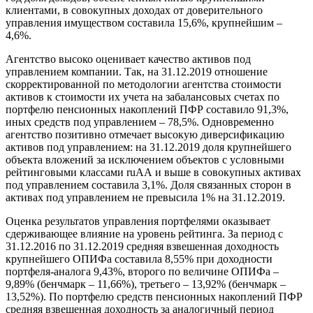
клиентами, в совокупных доходах от доверительного
управления имуществом составила 15,6%, крупнейшим –
4,6%.
Агентство высоко оценивает качество активов под
управлением компании. Так, на 31.12.2019 отношение
скорректированной по методологии агентства стоимости
активов к стоимости их учета на забалансовых счетах по
портфелю пенсионных накоплений ПФР составило 91,3%,
иных средств под управлением – 78,5%. Одновременно
агентство позитивно отмечает высокую диверсификацию
активов под управлением: на 31.12.2019 доля крупнейшего
объекта вложений за исключением объектов с условными
рейтинговыми классами ruАА и выше в совокупных активах
под управлением составила 3,1%. Доля связанных сторон в
активах под управлением не превысила 1% на 31.12.2019.
Оценка результатов управления портфелями оказывает
сдерживающее влияние на уровень рейтинга. За период с
31.12.2016 по 31.12.2019 средняя взвешенная доходность
крупнейшего ОПИФа составила 8,55% при доходности
портфеля-аналога 9,43%, второго по величине ОПИФа –
9,89% (бенчмарк – 11,66%), третьего – 13,92% (бенчмарк –
13,52%). По портфелю средств пенсионных накоплений ПФР
средняя взвешенная доходность за аналогичный период