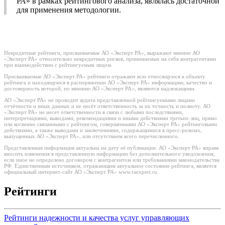
РА» в рамках рейтингового анализа, являлась достаточной
для применения методологии.
Некредитные рейтинги, присваиваемые АО «Эксперт РА», выражают мнение АО
«Эксперт РА» относительно некредитных рисков, принимаемых на себя контрагентами
при взаимодействии с рейтингуемым лицом.
Присваиваемые АО «Эксперт РА» рейтинги отражают всю относящуюся к объекту
рейтинга и находящуюся в распоряжении АО «Эксперт РА» информацию, качество и
достоверность которой, по мнению АО «Эксперт РА», являются надлежащими.
АО «Эксперт РА» не проводит аудита представленной рейтингуемыми лицами
отчётности и иных данных и не несёт ответственность за их точность и полноту. АО
«Эксперт РА» не несет ответственности в связи с любыми последствиями,
интерпретациями, выводами, рекомендациями и иными действиями третьих лиц, прямо
или косвенно связанными с рейтингом, совершенными АО «Эксперт РА» рейтинговыми
действиями, а также выводами и заключениями, содержащимися в пресс-релизах,
выпущенных АО «Эксперт РА», или отсутствием всего перечисленного.
Представленная информация актуальна на дату её публикации. АО «Эксперт РА» вправе
вносить изменения в представленную информацию без дополнительного уведомления,
если иное не определено договором с контрагентом или требованиями законодательства
РФ. Единственным источником, отражающим актуальное состояние рейтинга, является
официальный интернет-сайт АО «Эксперт РА» www.raexpert.ru.
Рейтинги
Рейтинги надежности и качества услуг управляющих