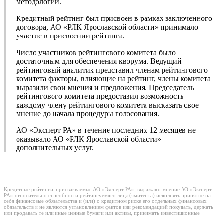
методологии.
Кредитный рейтинг был присвоен в рамках заключенного
договора, АО «РЛК Ярославской области» принимало
участие в присвоении рейтинга.
Число участников рейтингового комитета было
достаточным для обеспечения кворума. Ведущий
рейтинговый аналитик представил членам рейтингового
комитета факторы, влияющие на рейтинг, члены комитета
выразили свои мнения и предложения. Председатель
рейтингового комитета предоставил возможность
каждому члену рейтингового комитета высказать свое
мнение до начала процедуры голосования.
АО «Эксперт РА» в течение последних 12 месяцев не
оказывало АО «РЛК Ярославской области»
дополнительных услуг.
Кредитные рейтинги, присваиваемые АО «Эксперт РА», выражают мнение АО «Эксперт
РА» относительно способности рейтингуемого лица (эмитента) исполнять принятые на
себя финансовые обязательства и (или) о кредитном риске его отдельных финансовых
обязательств и не являются установлением фактов или рекомендацией покупать, держать
или продавать те или иные ценные бумаги или активы, принимать инвестиционные