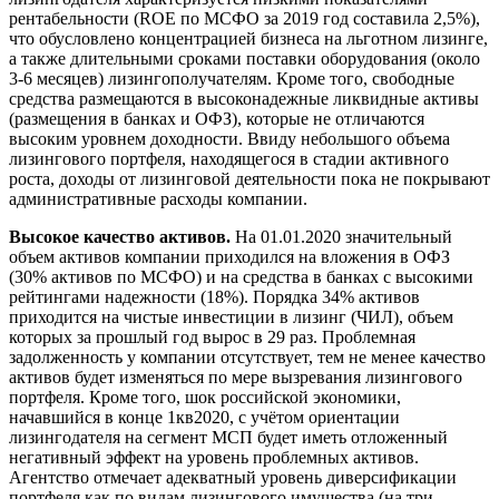
рентабельности (ROE по МСФО за 2019 год составила 2,5%),
что обусловлено концентрацией бизнеса на льготном лизинге,
а также длительными сроками поставки оборудования (около
3-6 месяцев) лизингополучателям. Кроме того, свободные
средства размещаются в высоконадежные ликвидные активы
(размещения в банках и ОФЗ), которые не отличаются
высоким уровнем доходности. Ввиду небольшого объема
лизингового портфеля, находящегося в стадии активного
роста, доходы от лизинговой деятельности пока не покрывают
административные расходы компании.
Высокое качество активов.
На 01.01.2020 значительный
объем активов компании приходился на вложения в ОФЗ
(30% активов по МСФО) и на средства в банках с высокими
рейтингами надежности (18%). Порядка 34% активов
приходится на чистые инвестиции в лизинг (ЧИЛ), объем
которых за прошлый год вырос в 29 раз. Проблемная
задолженность у компании отсутствует, тем не менее качество
активов будет изменяться по мере вызревания лизингового
портфеля. Кроме того, шок российской экономики,
начавшийся в конце 1кв2020, с учётом ориентации
лизингодателя на сегмент МСП будет иметь отложенный
негативный эффект на уровень проблемных активов.
Агентство отмечает адекватный уровень диверсификации
портфеля как по видам лизингового имущества (на три