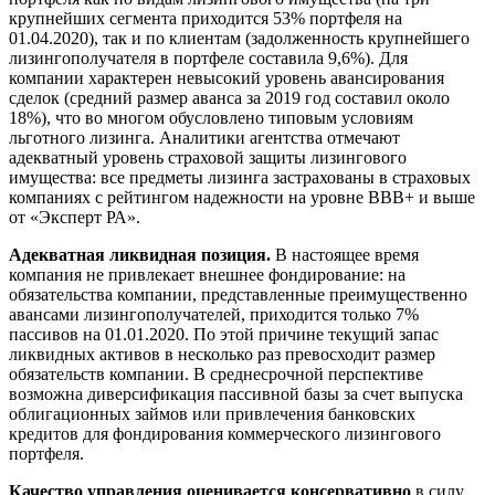
крупнейших сегмента приходится 53% портфеля на
01.04.2020), так и по клиентам (задолженность крупнейшего
лизингополучателя в портфеле составила 9,6%). Для
компании характерен невысокий уровень авансирования
сделок (средний размер аванса за 2019 год составил около
18%), что во многом обусловлено типовым условиям
льготного лизинга. Аналитики агентства отмечают
адекватный уровень страховой защиты лизингового
имущества: все предметы лизинга застрахованы в страховых
компаниях с рейтингом надежности на уровне ВВВ+ и выше
от «Эксперт РА».
Адекватная ликвидная позиция.
В настоящее время
компания не привлекает внешнее фондирование: на
обязательства компании, представленные преимущественно
авансами лизингополучателей, приходится только 7%
пассивов на 01.01.2020. По этой причине текущий запас
ликвидных активов в несколько раз превосходит размер
обязательств компании. В среднесрочной перспективе
возможна диверсификация пассивной базы за счет выпуска
облигационных займов или привлечения банковских
кредитов для фондирования коммерческого лизингового
портфеля.
Качество управления оценивается консервативно
в силу