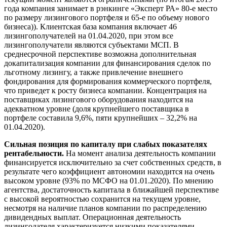
года компания занимает в рэнкинге «Эксперт РА» 80-е место
по размеру лизингового портфеля и 65-е по объему нового
бизнеса)). Клиентская база компания включает 46
лизингополучателей на 01.04.2020, при этом все
лизингополучатели являются субъектами МСП. В
среднесрочной перспективе возможна дополнительная
докапитализация компании для финансирования сделок по
льготному лизингу, а также привлечение внешнего
фондирования для формирования коммерческого портфеля,
что приведет к росту бизнеса компании. Концентрация на
поставщиках лизингового оборудования находится на
адекватном уровне (доля крупнейшего поставщика в
портфеле составила 9,6%, пяти крупнейших – 32,2% на
01.04.2020).
Сильная позиция по капиталу
при слабых показателях
рентабельности.
На момент анализа деятельность компании
финансируется исключительно за счет собственных средств, в
результате чего коэффициент автономии находится на очень
высоком уровне (93% по МСФО на 01.01.2020). По мнению
агентства, достаточность капитала в ближайшей перспективе
с высокой вероятностью сохранится на текущем уровне,
несмотря на наличие планов компании по распределению
дивидендных выплат. Операционная деятельность
лизингодателя характеризуется низкими показателями