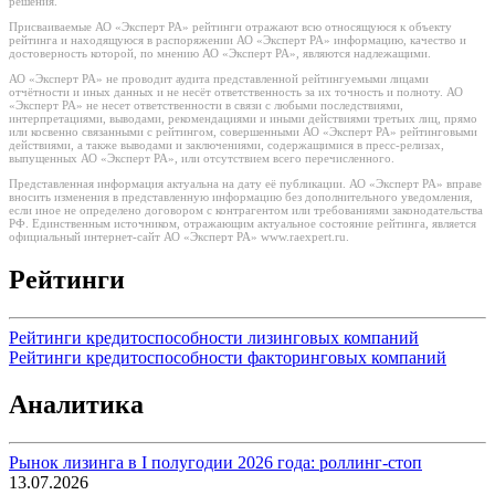
решения.
Присваиваемые АО «Эксперт РА» рейтинги отражают всю относящуюся к объекту
рейтинга и находящуюся в распоряжении АО «Эксперт РА» информацию, качество и
достоверность которой, по мнению АО «Эксперт РА», являются надлежащими.
АО «Эксперт РА» не проводит аудита представленной рейтингуемыми лицами
отчётности и иных данных и не несёт ответственность за их точность и полноту. АО
«Эксперт РА» не несет ответственности в связи с любыми последствиями,
интерпретациями, выводами, рекомендациями и иными действиями третьих лиц, прямо
или косвенно связанными с рейтингом, совершенными АО «Эксперт РА» рейтинговыми
действиями, а также выводами и заключениями, содержащимися в пресс-релизах,
выпущенных АО «Эксперт РА», или отсутствием всего перечисленного.
Представленная информация актуальна на дату её публикации. АО «Эксперт РА» вправе
вносить изменения в представленную информацию без дополнительного уведомления,
если иное не определено договором с контрагентом или требованиями законодательства
РФ. Единственным источником, отражающим актуальное состояние рейтинга, является
официальный интернет-сайт АО «Эксперт РА» www.raexpert.ru.
Рейтинги
Рейтинги кредитоспособности лизинговых компаний
Рейтинги кредитоспособности факторинговых компаний
Аналитика
Рынок лизинга в I полугодии 2026 года: роллинг-стоп
13.07.2026